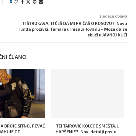
0
sledeće objava
TI ŠTROKAVA, TI ĆEŠ DA MI PRIČAŠ O KOSOVU?! Nova
runda prozivki, Tamara urnisala Jovanu – Može da se
skući u JAVNOJ KUĆI
ČNI ČLANCI
BA BROJE SITNO, PEVAČ
TEI TAIROVIĆ KOLEGE SMEŠTAJU
AHUJE OD...
HAPŠENJE?! Novi detalji posle...