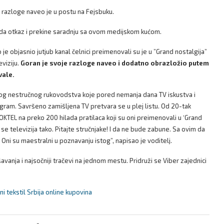
e razloge naveo je u postu na Fejsbuku.
 da otkaz i prekine saradnju sa ovom medijskom kućom.
je objasnio jutjub kanal čelnici preimenovali su je u ”Grand nostalgija”
eviziju.
Goran je svoje razloge naveo i dodatno obrazložio putem
vale.
og nestručnog rukovodstva koje pored nemanja dana TV iskustva i
ram. Savršeno zamišljena TV pretvara se u plej listu. Od 20-tak
OKTEL na preko 200 hilada pratilaca koji su oni preimenovali u ‘Grand
se televizija tako. Pitajte stručnjake! I da ne bude zabune. Sa ovim da
ni su maestralni u poznavanju istog”, napisao je voditelj.
anja i najsočniji tračevi na jednom mestu. Pridruži se Viber zajednici