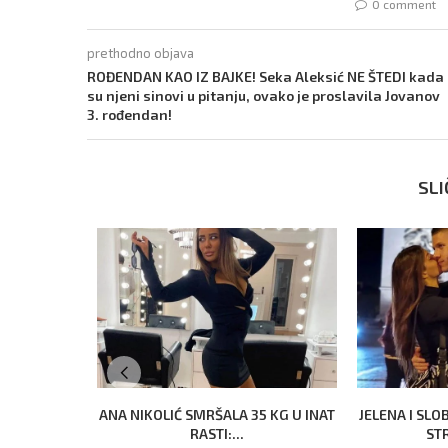
0 comment
prethodno objava
ROĐENDAN KAO IZ BAJKE! Seka Aleksić NE ŠTEDI kada
su njeni sinovi u pitanju, ovako je proslavila Jovanov
3. rođendan!
SLI
ANA NIKOLIĆ SMRŠALA 35 KG U INAT
JELENA I SLO
RASTI:...
STR