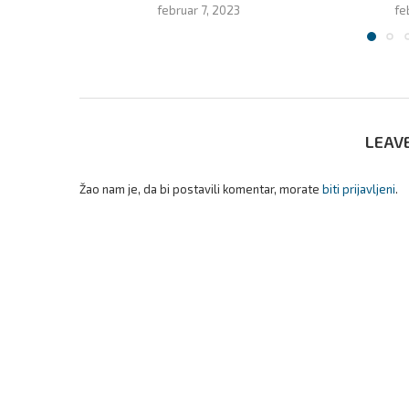
februar 7, 2023
fe
LEAV
Žao nam je, da bi postavili komentar, morate
biti prijavljeni
.