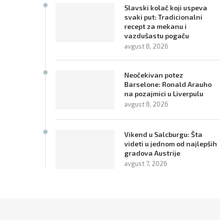
Slavski kolač koji uspeva
svaki put: Tradicionalni
recept za mekanu i
vazdušastu pogaču
avgust 8, 2026
Neočekivan potez
Barselone: Ronald Arauho
na pozajmici u Liverpulu
avgust 8, 2026
Vikend u Salcburgu: Šta
videti u jednom od najlepših
gradova Austrije
avgust 7, 2026