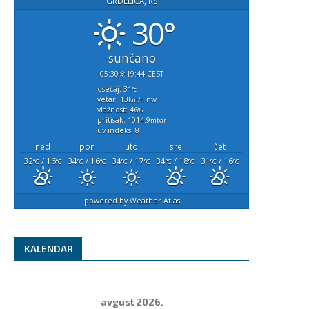
GRDELICA, RS
februar 7, 2023
februar 7, 2023
30°
sunčano
05:30
19:44 CEST
osećaj: 31
°c
vetar: 13
nw
km/h
vlažnost: 46
%
pritisak: 1014.9
mbar
uv indeks: 8
ned
pon
uto
sre
čet
32
/ 16
34
/ 16
34
/ 17
34
/ 18
31
/ 16
°C
°C
°C
°C
°C
°C
°C
°C
°C
°C
powered by
Weather Atlas
KALENDAR
avgust 2026.