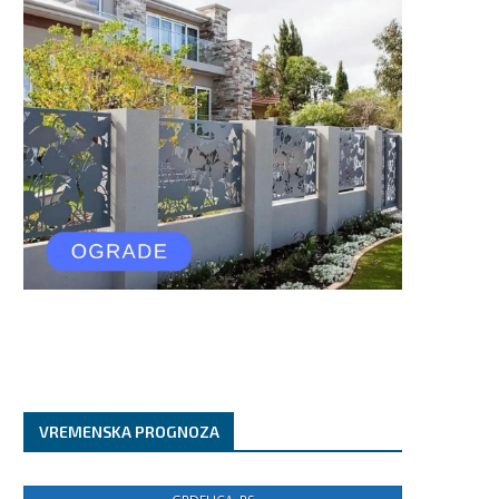
VREMENSKA PROGNOZA
“KO JE REKAO DROGA?” –
OČUH JE ZLOSTAVLJAO KADA 
Skandalozni snimak Ane...
IMALA 11 GODINA:...