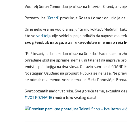
Voditelj Goran Čomor dao je otkaz na televiziji Grand, a svoj
Poznato lice “
Grand
” produkcije
Goran Čomor
odlučio je da
On je neko vreme vodio emisiju ”Grand koktel”. Međutim, kako 
što se
voditelju
nije svidelo, pa je odlučio da napusti ovu tel
svog Fejsbuk naloga, a za rukovodstvo nije imao reči h
“Poštovani, kada sam dao otkaz na Grandu. Uradio sam to zb
određene školske spreme, nemaju ni talenat da naprave prog
emisija, pala knjiga na dva slova. Ostavio sam kanal GRAND K
Nostalgija’. Osuđeno na propast! Publika se ne laže. Ne pravi 
se odmah razumemo, veze nemaju ni Saša Popović, ni Brena. O
Svet poznatih nadohvat ruke. Sve goruće teme, aktuelna dešav
ŽIVOT POZNATIH
i budi u toku svakog dana!