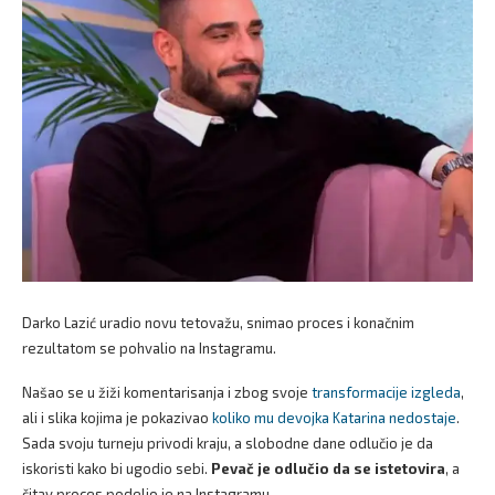
Darko Lazić uradio novu tetovažu, snimao proces i konačnim
rezultatom se pohvalio na Instagramu.
Našao se u žiži komentarisanja i zbog svoje
transformacije izgleda
,
ali i slika kojima je pokazivao
koliko mu devojka Katarina nedostaje
.
Sada svoju turneju privodi kraju, a slobodne dane odlučio je da
iskoristi kako bi ugodio sebi.
Pevač je odlučio da se istetovira
, a
čitav proces podelio je na Instagramu.