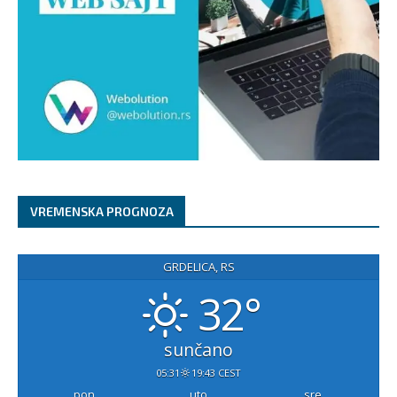
VREMENSKA PROGNOZA
GRDELICA, RS
32°
sunčano
05:31
19:43 CEST
pon
uto
sre