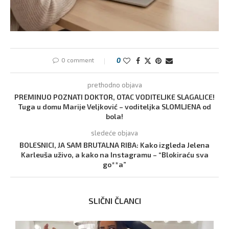
0 comment
0
prethodno objava
PREMINUO POZNATI DOKTOR, OTAC VODITELJKE SLAGALICE!
Tuga u domu Marije Veljković – voditeljka SLOMLJENA od
bola!
sledeće objava
BOLESNICI, JA SAM BRUTALNA RIBA: Kako izgleda Jelena
Karleuša uživo, a kako na Instagramu – “Blokiraću sva
go**a”
SLIČNI ČLANCI