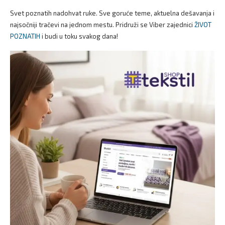
Svet poznatih nadohvat ruke. Sve goruće teme, aktuelna dešavanja i
najsočniji tračevi na jednom mestu. Pridruži se Viber zajednici
ŽIVOT
POZNATIH
i budi u toku svakog dana!