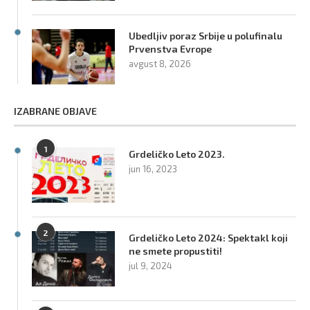
Ubedljiv poraz Srbije u polufinalu
Prvenstva Evrope
avgust 8, 2026
IZABRANE OBJAVE
1
Grdeličko Leto 2023.
jun 16, 2023
2
Grdeličko Leto 2024: Spektakl koji
ne smete propustiti!
jul 9, 2024