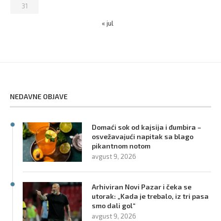
31
« jul
NEDAVNE OBJAVE
Domaći sok od kajsija i đumbira –
osvežavajući napitak sa blago
pikantnom notom
avgust 9, 2026
Arhiviran Novi Pazar i čeka se
utorak: „Kada je trebalo, iz tri pasa
smo dali gol“
avgust 9, 2026