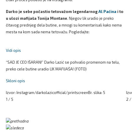
Darko je sebe počastio tetovažom legendarnog
Al Paćina
i to
u ulozi mafijaša Tonija Montane
. Njegov lik uradio je preko
čitavog prednjeg dela butine, a mnogi su komentarisali kako nema
mesta na kom sada nema tetovažu. Pogledajte:
Vidi opis
“SAD JE CEO IŠARAN!” Darko Lazić se pohvalio promenom na telu,
preko cele butine uradio LIK MAFIJAŠA! (FOTO)
Skloni opis
Izvor: Instagram/darkolazicofficial/printscreen
Br. slika: 5
Izv
1 / 5
2 /