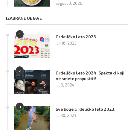
avgust 3, 2026
IZABRANE OBJAVE
1
Grdeličko Leto 2023.
jun 16, 2023
2
Grdeličko Leto 2024: Spektakl koji
ne smete propustiti!
jul 9, 2024
3
Sve bolje Grdeličko leto 2023.
jul 30, 2023