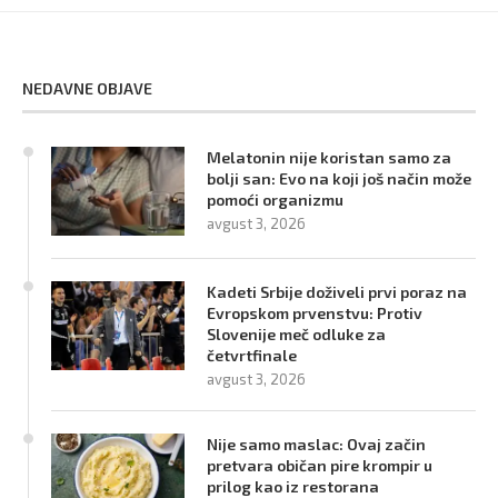
NEDAVNE OBJAVE
Melatonin nije koristan samo za
bolji san: Evo na koji još način može
pomoći organizmu
avgust 3, 2026
Kadeti Srbije doživeli prvi poraz na
Evropskom prvenstvu: Protiv
Slovenije meč odluke za
četvrtfinale
avgust 3, 2026
Nije samo maslac: Ovaj začin
pretvara običan pire krompir u
prilog kao iz restorana