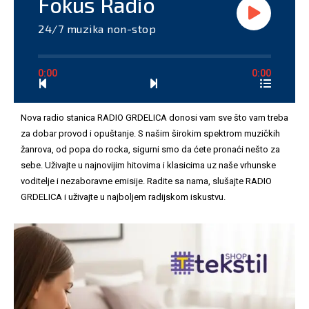
Fokus Radio
24/7 muzika non-stop
0:00
0:00
Nova radio stanica RADIO GRDELICA donosi vam sve što vam treba
za dobar provod i opuštanje. S našim širokim spektrom muzičkih
žanrova, od popa do rocka, sigurni smo da ćete pronaći nešto za
sebe. Uživajte u najnovijim hitovima i klasicima uz naše vrhunske
voditelje i nezaboravne emisije. Radite sa nama, slušajte RADIO
GRDELICA i uživajte u najboljem radijskom iskustvu.