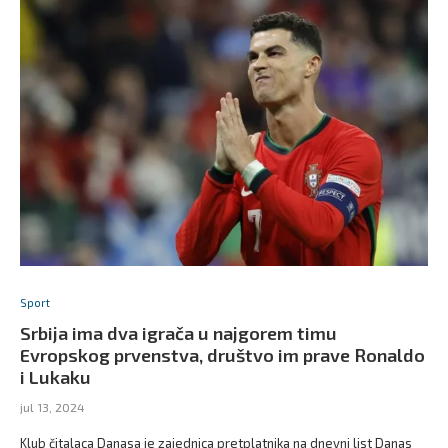
Sport
Srbija ima dva igrača u najgorem timu
Evropskog prvenstva, društvo im prave Ronaldo
i Lukaku
jul 13, 2024
Klub čitalaca Danasa je zajednica pretplatnika na dnevni list Danas