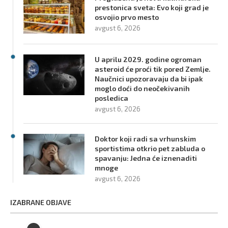
prestonica sveta: Evo koji grad je
osvojio prvo mesto
avgust 6, 2026
U aprilu 2029. godine ogroman
asteroid će proći tik pored Zemlje.
Naučnici upozoravaju da bi ipak
moglo doći do neočekivanih
posledica
avgust 6, 2026
Doktor koji radi sa vrhunskim
sportistima otkrio pet zabluda o
spavanju: Jedna će iznenaditi
mnoge
avgust 6, 2026
IZABRANE OBJAVE