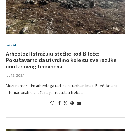
Nauka
Arheolozi istražuju stećke kod Bileće:
Pokušavamo da utvrdimo koje su sve razlike
unutar ovog fenomena
jul 13, 2024
Međunarodni tim arheologa radi na istraživanjima u Bileći, koja su
internacionalno značajna jer rezultati treba …