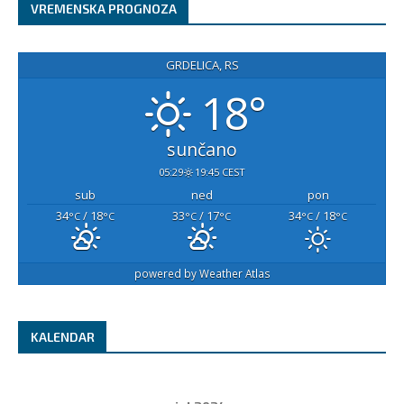
VREMENSKA PROGNOZA
GRDELICA, RS
18°
sunčano
05:29
19:45 CEST
sub
ned
pon
34
/ 18
33
/ 17
34
/ 18
°C
°C
°C
°C
°C
°C
powered by
Weather Atlas
KALENDAR