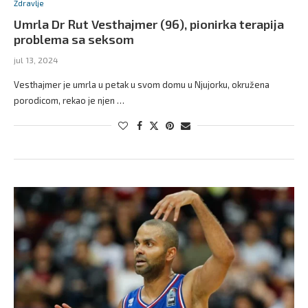
Zdravlje
Umrla Dr Rut Vesthajmer (96), pionirka terapija
problema sa seksom
jul 13, 2024
Vesthajmer je umrla u petak u svom domu u Njujorku, okružena
porodicom, rekao je njen …