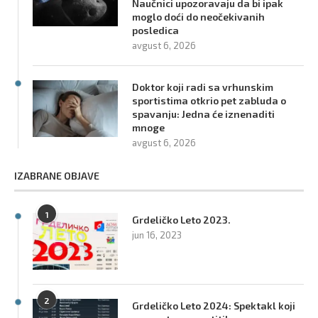
Naučnici upozoravaju da bi ipak
moglo doći do neočekivanih
posledica
avgust 6, 2026
Doktor koji radi sa vrhunskim
sportistima otkrio pet zabluda o
spavanju: Jedna će iznenaditi
mnoge
avgust 6, 2026
IZABRANE OBJAVE
1
Grdeličko Leto 2023.
jun 16, 2023
2
Grdeličko Leto 2024: Spektakl koji