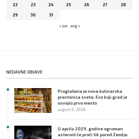
22
23
24
25
26
27
28
29
30
31
« jun
avg »
NEDAVNE OBJAVE
Proglašena je nova kulinarska
prestonica sveta: Evo koji grad je
osvojio prvo mesto
avgust 6, 2026
U aprilu 2029. godine ogroman
asteroid će proći tik pored Zemlje.