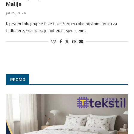
Malija
jul 25, 2024
U prvom kolu grupne faze takmičenja na olimpijskom turniru za
fudbalere, Francuska je pobedila Sjedinjene …
PROMO