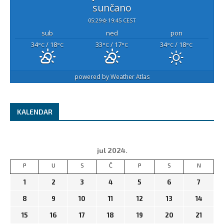
sunčano
05:29
19:45 CEST
sub
ned
pon
34
/ 18
33
/ 17
34
/ 18
°C
°C
°C
°C
°C
°C
powered by
Weather Atlas
KALENDAR
jul 2024.
P
U
S
Č
P
S
N
1
2
3
4
5
6
7
8
9
10
11
12
13
14
15
16
17
18
19
20
21