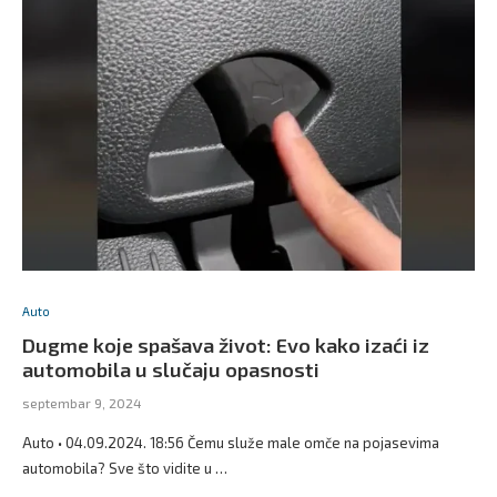
Auto
Dugme koje spašava život: Evo kako izaći iz
automobila u slučaju opasnosti
septembar 9, 2024
Auto • 04.09.2024. 18:56 Čemu služe male omče na pojasevima
automobila? Sve što vidite u …