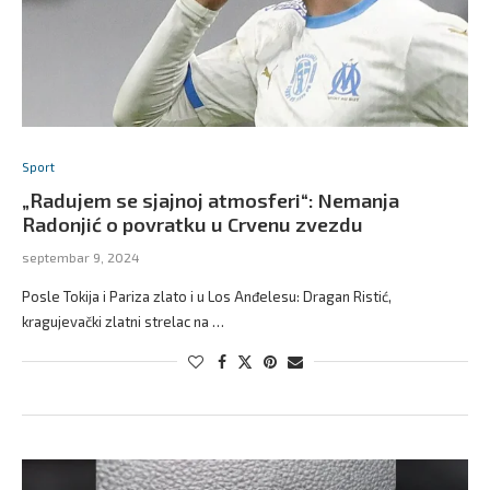
Sport
„Radujem se sjajnoj atmosferi“: Nemanja
Radonjić o povratku u Crvenu zvezdu
septembar 9, 2024
Posle Tokija i Pariza zlato i u Los Anđelesu: Dragan Ristić,
kragujevački zlatni strelac na …