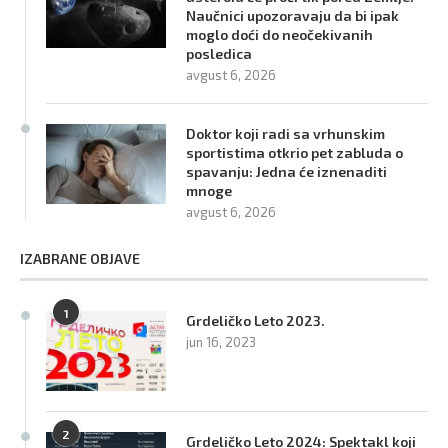
Naučnici upozoravaju da bi ipak
moglo doći do neočekivanih
posledica
avgust 6, 2026
Doktor koji radi sa vrhunskim
sportistima otkrio pet zabluda o
spavanju: Jedna će iznenaditi
mnoge
avgust 6, 2026
IZABRANE OBJAVE
1
Grdeličko Leto 2023.
jun 16, 2023
2
Grdeličko Leto 2024: Spektakl koji