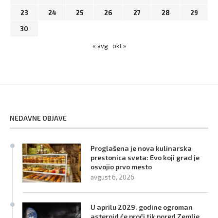
23
24
25
26
27
28
29
30
« avg
okt »
NEDAVNE OBJAVE
Proglašena je nova kulinarska
prestonica sveta: Evo koji grad je
osvojio prvo mesto
avgust 6, 2026
U aprilu 2029. godine ogroman
asteroid će proći tik pored Zemlje.