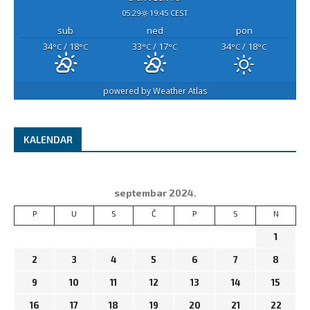
05:29
19:45 CEST
sub
ned
pon
34
/ 18
33
/ 17
34
/ 18
°C
°C
°C
°C
°C
°C
powered by
Weather Atlas
KALENDAR
septembar 2024.
P
U
S
Č
P
S
N
1
2
3
4
5
6
7
8
9
10
11
12
13
14
15
16
17
18
19
20
21
22