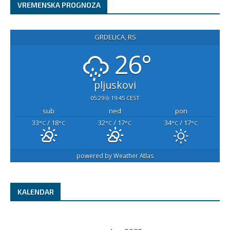
VREMENSKA PROGNOZA
GRDELICA, RS
26°
pljuskovi
05:29
19:45 CEST
sub
ned
pon
33
/ 18
32
/ 17
34
/ 17
°C
°C
°C
°C
°C
°C
powered by
Weather Atlas
KALENDAR