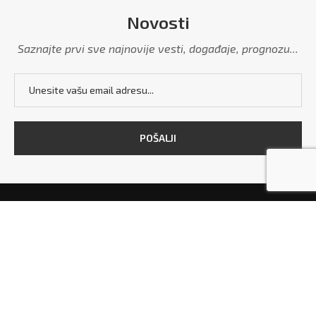
Novosti
Saznajte prvi sve najnovije vesti, događaje, prognozu...
POČETNA
MARKETING
POLITIKA PRIVATNOSTI
USLOVI KORIŠĆENJA
KONTAKT
Copyright © 2026 - All Right Reserved. Designed and Developed by
Grdelica.rs
and
TekstilShop.rs