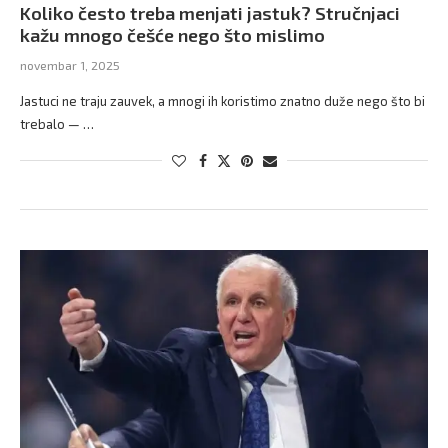
Koliko često treba menjati jastuk? Stručnjaci
kažu mnogo češće nego što mislimo
novembar 1, 2025
Jastuci ne traju zauvek, a mnogi ih koristimo znatno duže nego što bi
trebalo — …