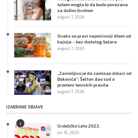
tušem mogla bi da bude povezana
sa dužim životom
avgust 7, 2026
Ovako se pravi najmirisniji džem od
kajsija – bez dodatog šećera
avgust 7, 2026
„Zanimljivo je da zamisao dolazi od
Đokovića“: Šelton dao sud o
promeni teniskih pravila
avgust 7, 2026
IZABRANE OBJAVE
1
Grdeličko Leto 2023.
jun 16, 2023