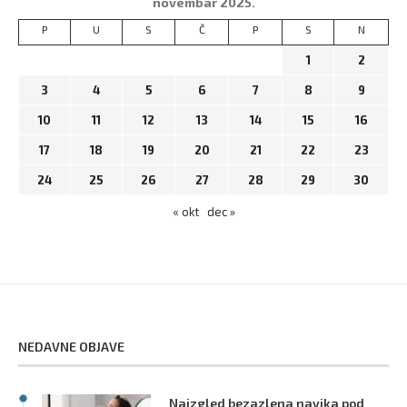
novembar 2025.
P
U
S
Č
P
S
N
1
2
3
4
5
6
7
8
9
10
11
12
13
14
15
16
17
18
19
20
21
22
23
24
25
26
27
28
29
30
« okt
dec »
NEDAVNE OBJAVE
Naizgled bezazlena navika pod