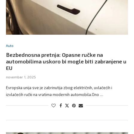
Auto
Bezbednosna pretnja: Opasne ručke na
automobilima uskoro bi mogle biti zabranjene u
EU
novembar 1, 2025
Evropska unija sve je zabrinutija zbog električnih, uvlačećih i
izvlačećih ručki na vratima modernih automobila.Ono …