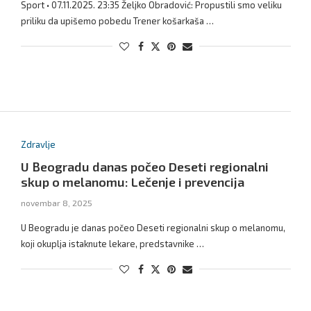
Sport • 07.11.2025. 23:35 Željko Obradović: Propustili smo veliku
priliku da upišemo pobedu Trener košarkaša …
Zdravlje
U Beogradu danas počeo Deseti regionalni
skup o melanomu: Lečenje i prevencija
novembar 8, 2025
U Beogradu je danas počeo Deseti regionalni skup o melanomu,
koji okuplja istaknute lekare, predstavnike …