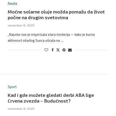
Nauka
Moćne solarne oluje možda pomažu da život
počne na drugim svetovima
novembar 8, 2025
„Najviše nas je inspirisala stara misterija — kako je burna
aktivnost mladog Sunca uticala na …
Sport
Kad i gde možete gledati derbi ABA lige
Crvena zvezda – Budućnost?
novembar 8, 2025