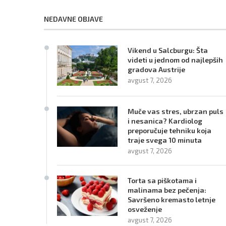
NEDAVNE OBJAVE
Vikend u Salcburgu: Šta
videti u jednom od najlepših
gradova Austrije
avgust 7, 2026
Muče vas stres, ubrzan puls
i nesanica? Kardiolog
preporučuje tehniku koja
traje svega 10 minuta
avgust 7, 2026
Torta sa piškotama i
malinama bez pečenja:
Savršeno kremasto letnje
osveženje
avgust 7, 2026