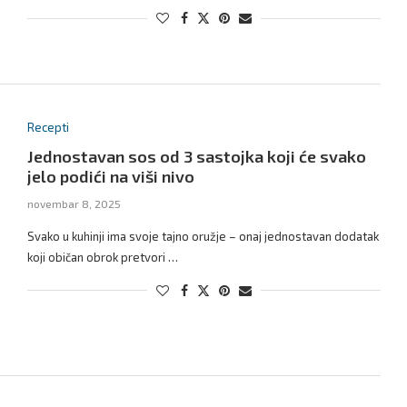
Recepti
Jednostavan sos od 3 sastojka koji će svako
jelo podići na viši nivo
novembar 8, 2025
Svako u kuhinji ima svoje tajno oružje – onaj jednostavan dodatak
koji običan obrok pretvori …