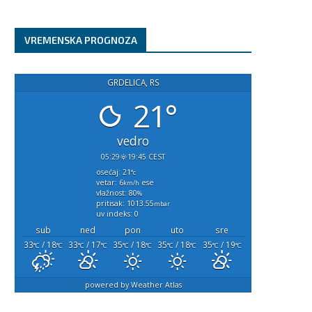
VREMENSKA PROGNOZA
GRDELICA, RS
21°
vedro
05:29
19:45 CEST
osećaj: 21
°c
vetar: 6
ese
km/h
vlažnost: 80
%
pritisak: 1013.55
mbar
uv indeks: 0
sub
ned
pon
uto
sre
33
/ 18
33
/ 17
35
/ 18
35
/ 18
35
/ 19
°C
°C
°C
°C
°C
°C
°C
°C
°C
°C
powered by
Weather Atlas