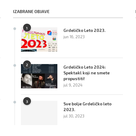
IZABRANE OBJAVE
1
Grdeličko Leto 2023.
jun 16, 2023
2
Grdeličko Leto 2024:
Spektakl koji ne smete
propustiti!
jul 9, 2024
3
Sve bolje Grdeličko leto
2023.
jul 30, 2023