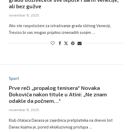
ali bez gužve
novembar 8, 2025
Ako ste raspoloženi za istraživanje grada sličnog Veneciji,
Trevizo bi vas mogao prijatno iznenaditi svojim …
Sport
Prve reči „propalog tenisera“ Novaka
Đokovića nakon titule u Atini: „Ne znam
odakle da počnem…“
novembar 8, 2025
Klub čitalaca Danasa je zajednica pretplatnika na dnevni list
Danas kojima je, pored ekskluzivnog pristupa …