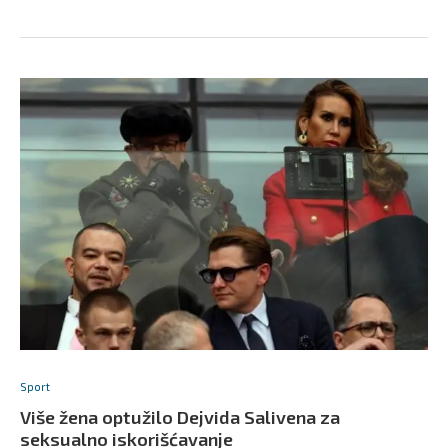
Sport
Više žena optužilo Dejvida Salivena za
seksualno iskorišćavanje