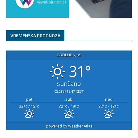
VREMENSKA PROGNOZA
GRDELICA, RS
31°
sunčano
05:28
19:47 CEST
pet
sub
ned
33
/ 18
32
/ 19
32
/ 18
°C
°C
°C
°C
°C
°C
powered by
Weather Atlas