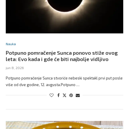
Nauka
Potpuno pomračenje Sunca ponovo stiže ovog
leta: Evo kada i gde će biti najbolje vidljivo
jun 8, 2026
Potpuno pomračenje Sunca stvoriće nebeski spektakl prvi put posle
više od dve godine, 12. avgusta.Potpuno …