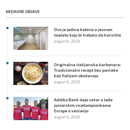
NEDAVNE OBJAVE
Ovo je jedina kabina u javnom
toaletu koju bi trebalo da koristite
avgust 6, 2026
Originalna italijanska karbonara:
Tradicionalni recept bez pavlake
koji Italijani obožavaju
avgust 6, 2026
Addiko Bank daje vetar u leđa
juniorskim vicešampionkama
Evrope u veslanju
avgust 6, 2026