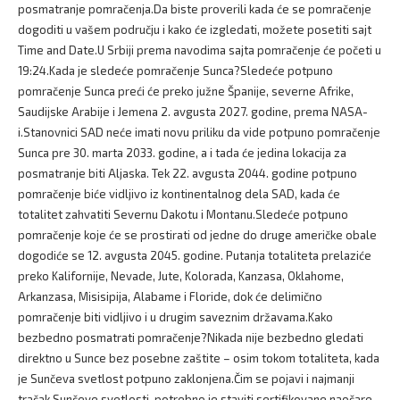
posmatranje pomračenja.Da biste proverili kada će se pomračenje
dogoditi u vašem području i kako će izgledati, možete posetiti sajt
Time and Date.U Srbiji prema navodima sajta pomračenje će početi u
19:24.Kada je sledeće pomračenje Sunca?Sledeće potpuno
pomračenje Sunca preći će preko južne Španije, severne Afrike,
Saudijske Arabije i Jemena 2. avgusta 2027. godine, prema NASA-
i.Stanovnici SAD neće imati novu priliku da vide potpuno pomračenje
Sunca pre 30. marta 2033. godine, a i tada će jedina lokacija za
posmatranje biti Aljaska. Tek 22. avgusta 2044. godine potpuno
pomračenje biće vidljivo iz kontinentalnog dela SAD, kada će
totalitet zahvatiti Severnu Dakotu i Montanu.Sledeće potpuno
pomračenje koje će se prostirati od jedne do druge američke obale
dogodiće se 12. avgusta 2045. godine. Putanja totaliteta prelaziće
preko Kalifornije, Nevade, Jute, Kolorada, Kanzasa, Oklahome,
Arkanzasa, Misisipija, Alabame i Floride, dok će delimično
pomračenje biti vidljivo i u drugim saveznim državama.Kako
bezbedno posmatrati pomračenje?Nikada nije bezbedno gledati
direktno u Sunce bez posebne zaštite – osim tokom totaliteta, kada
je Sunčeva svetlost potpuno zaklonjena.Čim se pojavi i najmanji
tračak Sunčeve svetlosti, potrebno je staviti sertifikovane naočare