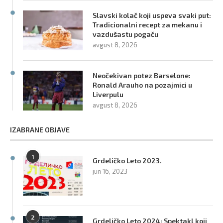
Slavski kolač koji uspeva svaki put:
Tradicionalni recept za mekanu i
vazdušastu pogaču
avgust 8, 2026
Neočekivan potez Barselone:
Ronald Arauho na pozajmici u
Liverpulu
avgust 8, 2026
IZABRANE OBJAVE
1
Grdeličko Leto 2023.
jun 16, 2023
2
Grdeličko Leto 2024: Spektakl koji