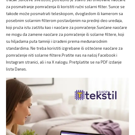
za posmatranje pomračenja ili koristiti ručni solarni filter. Sunce se
takođe može posmatrati teleskopom, dvogledom ili kamerom sa
posebnim solarnim filterom postavljenim na prednji deo uređaja,
koji pruža istu zaštitu kao i naočare za pomračenje.Sunčane naočare
ne mogu da zamene naočare za pomračenje ili solarne filtere, koji
su hiljadama puta tamniji i izrađeni prema međunarodnim
standardima. Ne treba koristiti izgrebane ili oštećene naočare za
pomračenje niti solarne filtere.Pratite nas na našoj Facebook i
Instagram stranici, ali i na X nalogu. Pretplatite se na PDF izdanje
lista Danas.