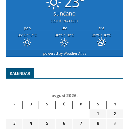
23°
sunčano
05:31
19:43 CEST
pon
uto
sre
35
/ 17
36
/ 18
35
/ 18
°C
°C
°C
°C
°C
°C
powered by
Weather Atlas
KALENDAR
avgust 2026.
P
U
S
Č
P
S
N
1
2
3
4
5
6
7
8
9