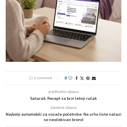
0 comment
0
prethodno objava
Sataraš: Recept za brzi letnji ručak
sledeće objava
Najbolji automobili za vozače početnike: Na vrhu liste nalazi
se neočekivan brend