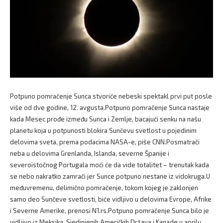
Potpuno pomračenje Sunca stvoriće nebeski spektakl prvi put posle
više od dve godine, 12. avgusta.Potpuno pomračenje Sunca nastaje
kada Mesec prođe između Sunca i Zemlje, bacajući senku na našu
planetu koja u potpunosti blokira Sunčevu svetlost u pojedinim
delovima sveta, prema podacima NASA-e, piše CNN.Posmatrači
neba u delovima Grenlanda, Islanda, severne Španije i
severoistočnog Portugala moći će da vide totalitet – trenutak kada
se nebo nakratko zamrači jer Sunce potpuno nestane iz vidokruga.U
međuvremenu, delimično pomračenje, tokom kojeg je zaklonjen
samo deo Sunčeve svetlosti, biće vidljivo u delovima Evrope, Afrike
i Severne Amerike, prenosi N1.rs.Potpuno pomračenje Sunca bilo je
vidljivo iz Meksika, Sjedinjenih Američkih Država i Kanade u aprilu