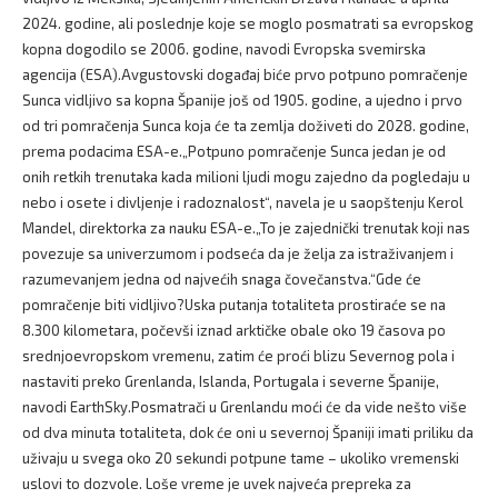
2024. godine, ali poslednje koje se moglo posmatrati sa evropskog
kopna dogodilo se 2006. godine, navodi Evropska svemirska
agencija (ESA).Avgustovski događaj biće prvo potpuno pomračenje
Sunca vidljivo sa kopna Španije još od 1905. godine, a ujedno i prvo
od tri pomračenja Sunca koja će ta zemlja doživeti do 2028. godine,
prema podacima ESA-e.„Potpuno pomračenje Sunca jedan je od
onih retkih trenutaka kada milioni ljudi mogu zajedno da pogledaju u
nebo i osete i divljenje i radoznalost“, navela je u saopštenju Kerol
Mandel, direktorka za nauku ESA-e.„To je zajednički trenutak koji nas
povezuje sa univerzumom i podseća da je želja za istraživanjem i
razumevanjem jedna od najvećih snaga čovečanstva.“Gde će
pomračenje biti vidljivo?Uska putanja totaliteta prostiraće se na
8.300 kilometara, počevši iznad arktičke obale oko 19 časova po
srednjoevropskom vremenu, zatim će proći blizu Severnog pola i
nastaviti preko Grenlanda, Islanda, Portugala i severne Španije,
navodi EarthSky.Posmatrači u Grenlandu moći će da vide nešto više
od dva minuta totaliteta, dok će oni u severnoj Španiji imati priliku da
uživaju u svega oko 20 sekundi potpune tame – ukoliko vremenski
uslovi to dozvole. Loše vreme je uvek najveća prepreka za