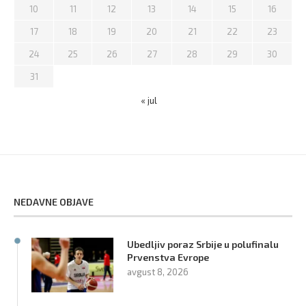
10
11
12
13
14
15
16
17
18
19
20
21
22
23
24
25
26
27
28
29
30
31
« jul
NEDAVNE OBJAVE
Ubedljiv poraz Srbije u polufinalu
Prvenstva Evrope
avgust 8, 2026