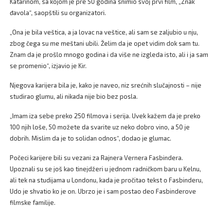
Katarinom, sa kojom je pre 50 godina snimio svoj prvi film, „Znak
đavola“, saopštili su organizatori.
„Ona je bila veštica, a ja lovac na veštice, ali sam se zaljubio u nju,
zbog čega su me meštani ubili. Želim da je opet vidim dok sam tu.
Znam da je prošlo mnogo godina i da više ne izgleda isto, ali i ja sam
se promenio“, izjavio je Kir.
Njegova karijera bila je, kako je naveo, niz srećnih slučajnosti – nije
studirao glumu, ali nikada nije bio bez posla.
„Imam iza sebe preko 250 filmova i serija. Uvek kažem da je preko
100 njih loše, 50 možete da svarite uz neko dobro vino, a 50 je
dobrih. Mislim da je to solidan odnos“, dodao je glumac.
Počeci karijere bili su vezani za Rajnera Vernera Fasbindera.
Upoznali su se još kao tinejdžeri u jednom radničkom baru u Kelnu,
ali tek na studijama u Londonu, kada je pročitao tekst o Fasbinderu,
Udo je shvatio ko je on. Ubrzo je i sam postao deo Fasbinderove
filmske familije.