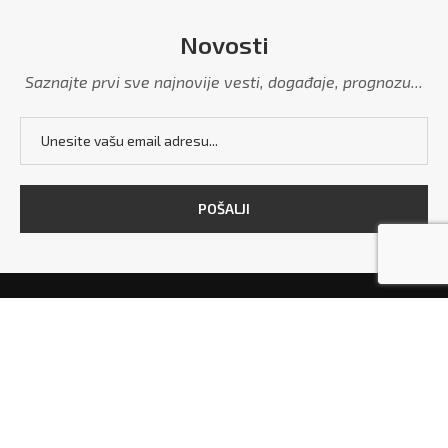
Novosti
Saznajte prvi sve najnovije vesti, događaje, prognozu...
POČETNA
MARKETING
POLITIKA PRIVATNOSTI
USLOVI KORIŠĆENJA
KONTAKT
Copyright © 2026 - All Right Reserved. Designed and Developed by