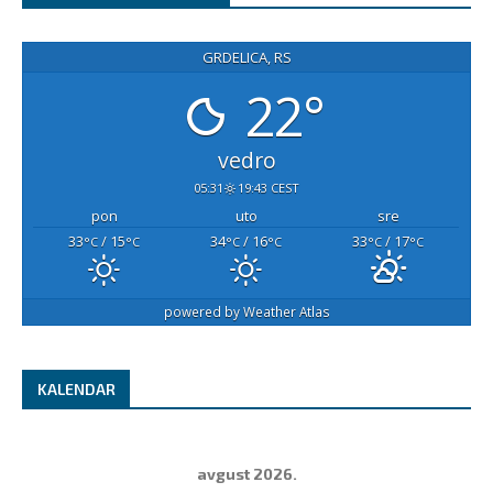
GRDELICA, RS
22°
vedro
05:31
19:43 CEST
pon
uto
sre
33
/ 15
34
/ 16
33
/ 17
°C
°C
°C
°C
°C
°C
powered by
Weather Atlas
KALENDAR
avgust 2026.