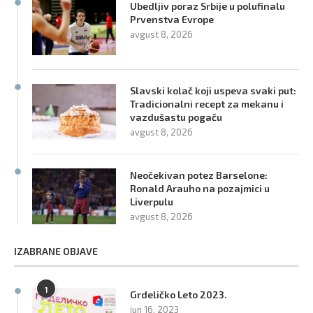
Ubedljiv poraz Srbije u polufinalu
Prvenstva Evrope
avgust 8, 2026
Slavski kolač koji uspeva svaki put:
Tradicionalni recept za mekanu i
vazdušastu pogaču
avgust 8, 2026
Neočekivan potez Barselone:
Ronald Arauho na pozajmici u
Liverpulu
avgust 8, 2026
IZABRANE OBJAVE
1
Grdeličko Leto 2023.
jun 16, 2023