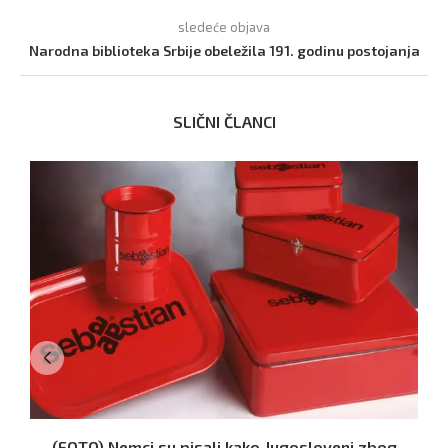
sledeće objava
Narodna biblioteka Srbije obeležila 191. godinu postojanja
SLIČNI ČLANCI
(FOTO) Nemci su pisali kako Jugosloveni zbog