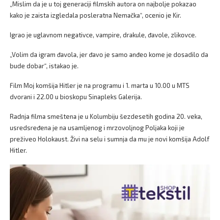
„Mislim da je u toj generaciji filmskih autora on najbolje pokazao
kako je zaista izgledala posleratna Nemačka“, ocenio je Kir.
Igrao je uglavnom negativce, vampire, drakule, đavole, zlikovce.
„Volim da igram đavola, jer đavo je samo anđeo kome je dosadilo da
bude dobar“, istakao je.
Film Moj komšija Hitler je na programu i 1. marta u 10.00 u MTS
dvorani i 22.00 u bioskopu Sinapleks Galerija.
Radnja filma smeštena je u Kolumbiju šezdesetih godina 20. veka,
usredsređena je na usamljenog i mrzovoljnog Poljaka koji je
preživeo Holokaust. Živi na selu i sumnja da mu je novi komšija Adolf
Hitler.