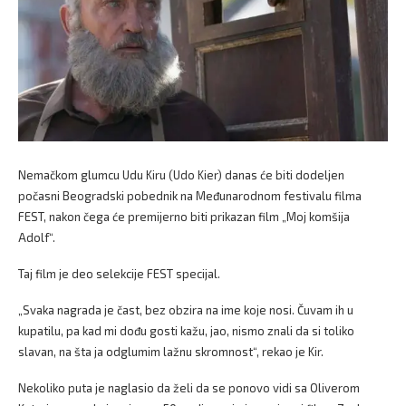
Nemačkom glumcu Udu Kiru (Udo Kier) danas će biti dodeljen
počasni Beogradski pobednik na Međunarodnom festivalu filma
FEST, nakon čega će premijerno biti prikazan film „Moj komšija
Adolf“.
Taj film je deo selekcije FEST specijal.
„Svaka nagrada je čast, bez obzira na ime koje nosi. Čuvam ih u
kupatilu, pa kad mi dođu gosti kažu, jao, nismo znali da si toliko
slavan, na šta ja odglumim lažnu skromnost“, rekao je Kir.
Nekoliko puta je naglasio da želi da se ponovo vidi sa Oliverom