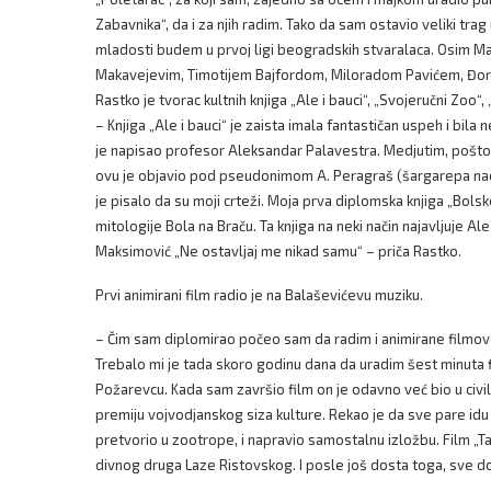
Zabavnika“, da i za njih radim. Tako da sam ostavio veliki tra
mladosti budem u prvoj ligi beogradskih stvaralaca. Osim M
Makavejevim, Timotijem Bajfordom, Miloradom Pavićem, Đo
Rastko je tvorac kultnih knjiga „Ale i bauci“, „Svojeručni Zoo“, „
– Knjiga „Ale i bauci“ je zaista imala fantastičan uspeh i bil
je napisao profesor Aleksandar Palavestra. Medjutim, pošto je
ovu je objavio pod pseudonimom A. Peragraš (šargarepa naopa
je pisalo da su moji crteži. Moja prva diplomska knjiga „Bolsk
mitologije Bola na Braču. Ta knjiga na neki način najavljuje A
Maksimović „Ne ostavljaj me nikad samu“ – priča Rastko.
Prvi animirani film radio je na Balaševićevu muziku.
– Čim sam diplomirao počeo sam da radim i animirane filmove.
Trebalo mi je tada skoro godinu dana da uradim šest minuta f
Požarevcu. Kada sam završio film on je odavno već bio u civil
premiju vojvodjanskog siza kulture. Rekao je da sve pare idu 
pretvorio u zootrope, i napravio samostalnu izložbu. Film 
divnog druga Laze Ristovskog. I posle još dosta toga, sve do