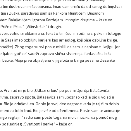
g u tim ilustrovanim časopisima. Imao sam sreću da od ranog detinjstva i
atije i Duška, saradjivao sam sa Rankom Munitićem, Dušanom
rđem Balaševićem, Igorom Kordejem i mnogim drugima – kaže on.
Priče o Prtku“, „Vilinski šah“ i drugih.
a neverovatno izreklamirana. Tekst o tim čudnim bićima srpske mitologije
 Saša imao ozbiljnu karijeru kao arheolog, koji piše ozbiljne knjige,
čke). Zbog toga su svi posle mislili da sam ja napisao tu knjigu, jer
e fjabe i gočice“ sadrži zapravo slična stvorenja, fantastična bića
le i bauke. Moja prva objavljena knjiga bila je knjiga pesama Desanke
 Prvi rad mi je bio „Odlazi cirkus“ po pesmi Djordja Balaševića.
ilma, zapravo spota. Balaševića sam upoznao kad je bio u vojsci u
u. Bio je oduševljen. Odbio je svoj deo nagrade kada je taj film dobio
meni za toliki trud. Bio je više od džentlmena. Posle sam te animacije
„Tango regtajm“ radio sam posle toga, na moju muziku, uz pomoć mog
 poslednjeg „Svetlosti i senke“ – kaže on.