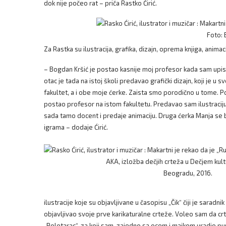
dok nije počeo rat – priča Rastko Ćirić.
Foto: 
Za Rastka su ilustracija, grafika, dizajn, oprema knjiga, anima
– Bogdan Kršić je postao kasnije moj profesor kada sam upisa
otac je tada na istoj školi predavao grafički dizajn, koji je u
fakultet, a i obe moje ćerke. Zaista smo porodično u tome. P
postao profesor na istom fakultetu. Predavao sam ilustraciju
sada tamo docent i predaje animaciju. Druga ćerka Manja se ba
igrama – dodaje Ćirić.
AKA, izložba dečjih crteža u Dečjem kul
Beogradu, 2016.
ilustracije koje su objavljivane u časopisu „Čik“ čiji je sarad
objavljivao svoje prve karikaturalne crteže. Voleo sam da c
„Poletarac“, za koji sam, zajedno sa ocem i majkom uradio pun