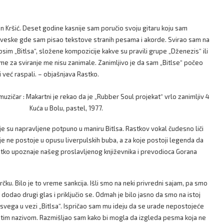
n Kršić. Deset godine kasnije sam poručio svoju gitaru koju sam
 sveske gde sam pisao tekstove stranih pesama i akorde. Svirao sam na
im „Bitlsa“, složene kompozicije kakve su pravili grupe „Dženezis“ ili
sme za sviranje me nisu zanimale. Zanimljivo je da sam „Bitlse“ počeo
 već raspali. – objašnjava Rastko.
Kuća u Bolu, pastel, 1977.
 su napravljene potpuno u maniru Bitlsa. Rastkov vokal čudesno liči
je ne postoje u opusu liverpulskih buba, a za koje postoji legenda da
stko upoznaje našeg proslavljenog književnika i prevodioca Gorana
u. Bilo je to vreme sankcija. Išli smo na neki privredni sajam, pa smo
dodao drugi glas i priključio se. Odmah je bilo jasno da smo na istoj
i svega u vezi „Bitlsa“. Ispričao sam mu ideju da se urade nepostojeće
 tim nazivom. Razmišljao sam kako bi mogla da izgleda pesma koja ne