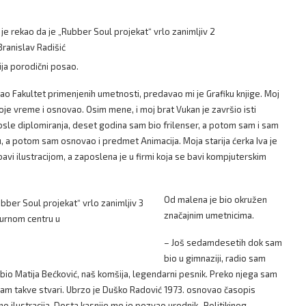
Branislav Radišić
cija porodični posao.
o Fakultet primenjenih umetnosti, predavao mi je Grafiku knjige. Moj
 svoje vreme i osnovao. Osim mene, i moj brat Vukan je završio isti
osle diplomiranja, deset godina sam bio frilenser, a potom sam i sam
, a potom sam osnovao i predmet Animacija. Moja starija ćerka Iva je
vi ilustracijom, a zaposlena je u firmi koja se bavi kompjuterskim
Od malena je bio okružen
značajnim umetnicima.
turnom centru u
– Još sedamdesetih dok sam
bio u gimnaziji, radio sam
nik bio Matija Bećković, naš komšija, legendarni pesnik. Preko njega sam
rtam takve stvari. Ubrzo je Duško Radović 1973. osnovao časopis
o ilustracija. Dosta kasnije me je pozvao urednik „Politikinog