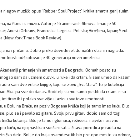
a, a njegov muzički opus “Rubber Soul Project” kritika smatra genijalnim.
a, na filmu i u muzici. Autor je 16 animiranih filmova. Imao je 50
ar; Anesi i Orleans, Francuska; Legnica, Poljska; Hirošima, Japan; Seul,
ajmsa (New York Times Book Review).
acijama i pričama. Dobio preko devedeset domaćih i stranih nagrada.
h umetnosti odškolovao je 30 generacija novih umetnika.
i na Akademiji primenjenih umetnosti u Beogradu. Odmah pošto su
ine mogao sam da uzmem olovku u ruke i da crtam. Nisam umeo da kažem
dio sam dve velike knjige, koje se zovu „Svaštara“. To je kolekcija
o Aka, pa sve do danas. Roditelji su me samo pustili da crtam, nisu
imitirao ih i polako sve više ulazio u svetove umetnosti.
u, u Bolu na Braču, na poziv Bogdana Kršića koji je tamo imao kuću. Bilo
e, pilo se i pevalo uz gitaru. Svoju prvu gitaru dobio sam od tog
nička kolonija. Bilo je tamo i glumaca, režisera, najviše naravno
o kuću, na njoj naslikao sunčani sat, a čitava porodica je radila na
etničko delo. Bol je do kraja osamdesetih bio prelepo mesto za odmor,