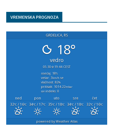
VREMENSKA PROGNOZA
GRDELICA, RS
18°
vedro
05:30
19:44 CEST
osećaj: 18
°c
vetar: 3
se
km/h
vlažnost: 82
%
pritisak: 1014.22
mbar
uv indeks: 0
ned
pon
uto
sre
čet
32
/ 16
34
/ 17
35
/ 18
34
/ 18
32
/ 16
°C
°C
°C
°C
°C
°C
°C
°C
°C
°C
powered by
Weather Atlas