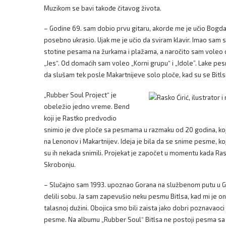
Muzikom se bavi takođe čitavog života.
– Godine 69. sam dobio prvu gitaru, akorde me je učio Bogda
posebno ukrasio. Ujak me je učio da sviram klavir. Imao sam
stotine pesama na žurkama i plažama, a naročito sam voleo os
„Jes“. Od domaćih sam voleo „Korni grupu“ i „Idole”. Lake pe
da slušam tek posle Makartnijeve solo ploče, kad su se Bitlsi
„Rubber Soul Project“ je
obeležio jedno vreme. Bend
koji je Rastko predvodio
snimio je dve ploče sa pesmama u razmaku od 20 godina, koje
na Lenonov i Makartnijev. Ideja je bila da se snime pesme, ko
su ih nekada snimili. Projekat je započet u momentu kada Ra
Skrobonju.
– Slučajno sam 1993. upoznao Gorana na službenom putu u Grčk
delili sobu. Ja sam zapevušio neku pesmu Bitlsa, kad mi je on 
talasnoj dužini. Obojica smo bili zaista jako dobri poznavaoc
pesme. Na albumu „Rubber Soul“ Bitlsa ne postoji pesma sa