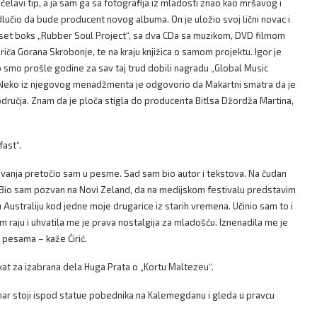
elavi tip, a ja sam ga sa fotografija iz mladosti znao kao mršavog i
lučio da bude producent novog albuma. On je uložio svoj lični novac i
i set boks „Rubber Soul Project“, sa dva CDa sa muzikom, DVD filmom
priča Gorana Skrobonje, te na kraju knjižica o samom projektu. Igor je
smo prošle godine za sav taj trud dobili nagradu „Global Music
i. Neko iz njegovog menadžmenta je odgovorio da Makartni smatra da je
odručja. Znam da je ploča stigla do producenta Bitlsa Džordža Martina,
fast“.
tovanja pretočio sam u pesme. Sad sam bio autor i tekstova. Na čudan
. Bio sam pozvan na Novi Zeland, da na medijskom festivalu predstavim
ustraliju kod jedne moje drugarice iz starih vremena. Učinio sam to i
 raju i uhvatila me je prava nostalgija za mladošću. Iznenadila me je
 pesama – kaže Ćirić.
akat za izabrana dela Huga Prata o „Kortu Maltezeu“.
nar stoji ispod statue pobednika na Kalemegdanu i gleda u pravcu