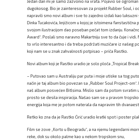
Jedan dan mi je samo zazvonio na vrata. Pojavio se ogroman ć
dugokosog. Bio je zainteresovan za projekt Rubber Soul, i od
napravili smo novi album i sve to zajedno izdali kao luksuzn
Dinka Tucakovića, knjižicom u kojoj je istoimena fanstastična 
svojom ilustracijom dao poseban pečat tom izdanju. Konačno 
Award“. Poslali smo naravno Makartniju sve to da čuje i vid
to vrlo interesantno i da treba podržati muzičare iz našeg p
koji nam se u znak zahvalnosti potpisao – priča Rastko.
Novi album koji je Rastko uradio je solo ploča „Tropical Break
– Putovao sam u Australiju par puta i moje utiske sa tog pu
način je taj album bio povezan sa „Rubber Soul Project-om“
naš album posvećen Bitlsima. Mislio sam da potom svratim u A
prosto se desila inspiracija. Našao sam se u pravom tropskom
energija koja me je potom naterala da napravim tih dvanaest
Retko ko zna da je Rastko Ćirić uradio kratki spot i poster pl
Film se zove „Korto u Beogradu“, a na njemu legendarni mor
reke, dok su okolo palme kao u nekom tropskom snu,