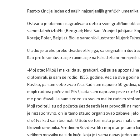
Rastko Ćirić je jedan od naših najcenjenijih grafičkih umetnik
Ostvario je obimno i nagrađivano delo u svim grafičkim oblicim
samostalnih izložbi (Beograd; Novi Sad; Vranje; Ljubljana; Kop
Koreja; Poler, Belgija). Bio je saradnik-ilustrator Njujork T
Uradio je preko preko dvadeset knjiga, sa originalnim ilustr
Kao profesor ilustracije i animacije na Fakultetu primenjeni
-Moj otac Miloš i majka Ida su grafičari, koji su se upoznal
diplomirali, ja sam se rodio, 1955. godine. Već sa dve god
Rastko, pa sam sebe zvao Aka. Kad sam napunio 50 godina, ura
mojih radova počev od 1957, kada sam napravio prve crteže ka
me podučavali. Ja sam sedeo za svojim malim radnim stolom, 
Moji roditelji su od početka šezdesetih leta provodili na mor
je nezaboravno, on je tamo stalno organizovao zabave, jelo s
društva kad sam bio mali. U Bolu se formirala prava mala umet
likovnih umetnika. Sredinom šezdesetih i moj otac je tamo kupi
velikom mozaiku na zidu kuće, koja je i sama danas jedno um