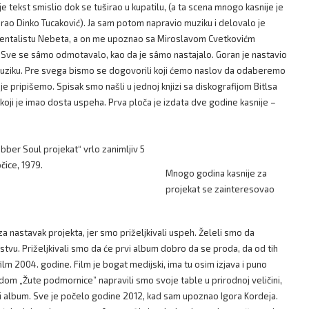
e tekst smislio dok se tuširao u kupatilu, (a ta scena mnogo kasnije je
rao Dinko Tucaković). Ja sam potom napravio muziku i delovalo je
mentalistu Nebeta, a on me upoznao sa Miroslavom Cvetkovićm
 Sve se sâmo odmotavalo, kao da je sâmo nastajalo. Goran je nastavio
uziku. Pre svega bismo se dogovorili koji ćemo naslov da odaberemo
 pripišemo. Spisak smo našli u jednoj knjizi sa diskografijom Bitlsa
oji je imao dosta uspeha. Prva ploča je izdata dve godine kasnije –
očice, 1979.
Mnogo godina kasnije za
projekat se zainteresovao
a nastavak projekta, jer smo priželjkivali uspeh. Želeli smo da
tvu. Priželjkivali smo da će prvi album dobro da se proda, da od tih
lm 2004. godine. Film je bogat medijski, ima tu osim izjava i puno
odom „Žute podmornice” napravili smo svoje table u prirodnoj veličini,
i album. Sve je počelo godine 2012, kad sam upoznao Igora Kordeja.