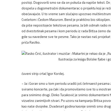
postoji. Dogovorili smo se da on pokuša da napiše tekst. On j
dospela u dugometražni dokumentarac o projektu koji je reži
obećavajuće. U to vreme sam slučajno upoznao multiinstru
Cveletom i Čedom Macurom. Bend je praktično bio sklopljen.
da piše nepostojeće tekstove pesama. Ja bih odmah radio m
od dvestotinak pesama i kom periodu iz rada Bitlsa ćemo da je
gde su navedene sve te pesme. Tako je nastao naš projekat k
priča Rastko.
Ilustracija za knjigu Bolske fjabe i g
čuveni strip crtač Igor Kordej.
– Ja i Goran smo u tom periodu uradili još četrnaest pesama z
sviramo koncerte, pa čak i da promovišemo sve to u inostrans
para snimimo drugi. Dinko Tucaković je snimio dokumentarni fi
vizuelno zanimljivih stvari. Po uzoru na kampanju Bitlsa pov
kao naše dvojnike. Dvadeset godina kasnije snimili smo drug