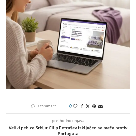
0 comment
0
prethodno objava
Veliki peh za Srbiju: Filip Petrušev isključen sa meča protiv
Portugala