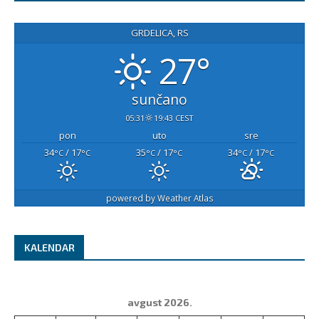
GRDELICA, RS
27°
sunčano
05:31
19:43 CEST
pon
uto
sre
34
/ 17
35
/ 17
34
/ 17
°C
°C
°C
°C
°C
°C
powered by
Weather Atlas
KALENDAR
avgust 2026.