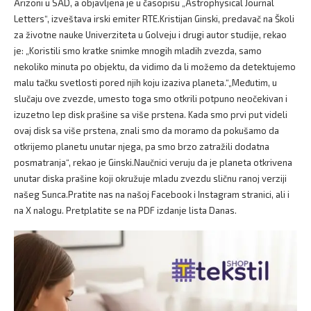
Arizoni u SAD, a objavljena je u časopisu „Astrophysical Journal
Letters“, izveštava irski emiter RTE.Kristijan Ginski, predavač na Školi
za životne nauke Univerziteta u Golveju i drugi autor studije, rekao
je: „Koristili smo kratke snimke mnogih mladih zvezda, samo
nekoliko minuta po objektu, da vidimo da li možemo da detektujemo
malu tačku svetlosti pored njih koju izaziva planeta.“„Međutim, u
slučaju ove zvezde, umesto toga smo otkrili potpuno neočekivan i
izuzetno lep disk prašine sa više prstena. Kada smo prvi put videli
ovaj disk sa više prstena, znali smo da moramo da pokušamo da
otkrijemo planetu unutar njega, pa smo brzo zatražili dodatna
posmatranja“, rekao je Ginski.Naučnici veruju da je planeta otkrivena
unutar diska prašine koji okružuje mladu zvezdu sličnu ranoj verziji
našeg Sunca.Pratite nas na našoj Facebook i Instagram stranici, ali i
na X nalogu. Pretplatite se na PDF izdanje lista Danas.