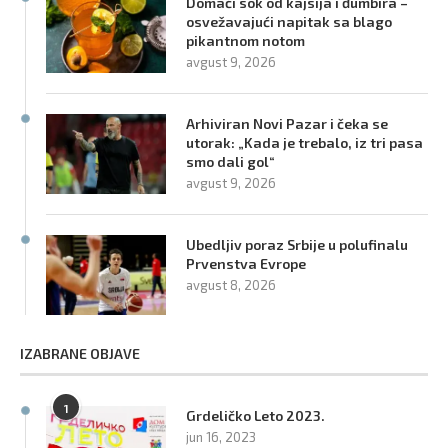
Domaći sok od kajsija i đumbira –
osvežavajući napitak sa blago
pikantnom notom
avgust 9, 2026
Arhiviran Novi Pazar i čeka se
utorak: „Kada je trebalo, iz tri pasa
smo dali gol“
avgust 9, 2026
Ubedljiv poraz Srbije u polufinalu
Prvenstva Evrope
avgust 8, 2026
IZABRANE OBJAVE
1
Grdeličko Leto 2023.
jun 16, 2023