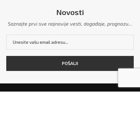
Novosti
Saznajte prvi sve najnovije vesti, događaje, prognozu...
POČETNA
MARKETING
POLITIKA PRIVATNOSTI
USLOVI KORIŠĆENJA
KONTAKT
Copyright © 2026 - All Right Reserved. Designed and Developed by
Grdelica.rs
and
TekstilShop.rs