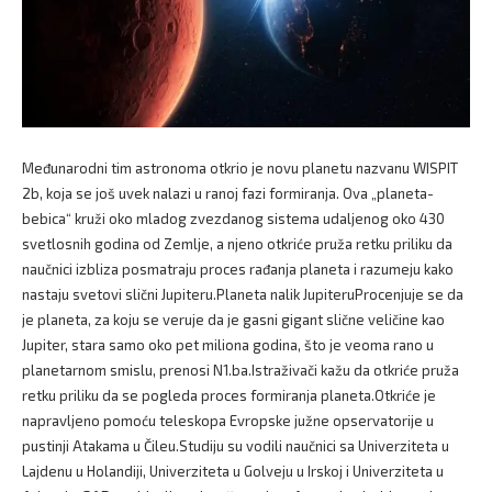
Međunarodni tim astronoma otkrio je novu planetu nazvanu WISPIT
2b, koja se još uvek nalazi u ranoj fazi formiranja. Ova „planeta-
bebica“ kruži oko mladog zvezdanog sistema udaljenog oko 430
svetlosnih godina od Zemlje, a njeno otkriće pruža retku priliku da
naučnici izbliza posmatraju proces rađanja planeta i razumeju kako
nastaju svetovi slični Jupiteru.Planeta nalik JupiteruProcenjuje se da
je planeta, za koju se veruje da je gasni gigant slične veličine kao
Jupiter, stara samo oko pet miliona godina, što je veoma rano u
planetarnom smislu, prenosi N1.ba.Istraživači kažu da otkriće pruža
retku priliku da se pogleda proces formiranja planeta.Otkriće je
napravljeno pomoću teleskopa Evropske južne opservatorije u
pustinji Atakama u Čileu.Studiju su vodili naučnici sa Univerziteta u
Lajdenu u Holandiji, Univerziteta u Golveju u Irskoj i Univerziteta u