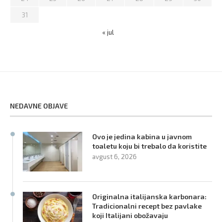
31
« jul
NEDAVNE OBJAVE
Ovo je jedina kabina u javnom
toaletu koju bi trebalo da koristite
avgust 6, 2026
Originalna italijanska karbonara:
Tradicionalni recept bez pavlake
koji Italijani obožavaju