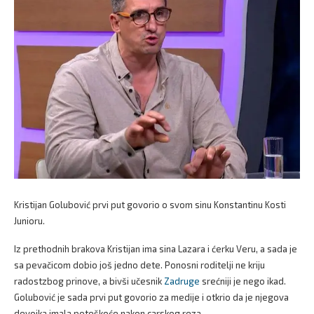
Kristijan Golubović prvi put govorio o svom sinu Konstantinu Kosti
Junioru.
Iz prethodnih brakova Kristijan ima sina Lazara i ćerku Veru, a sada je
sa pevačicom dobio još jedno dete. Ponosni roditelji ne kriju
radostzbog prinove, a bivši učesnik
Zadruge
srećniji je nego ikad.
Golubović je sada prvi put govorio za medije i otkrio da je njegova
devojka imala poteškoće nakon carskog reza.