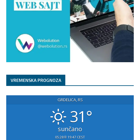
VREMENSKA PROGNOZA
GRDELICA, RS
31°
sunčano
05:28
19:47 CEST