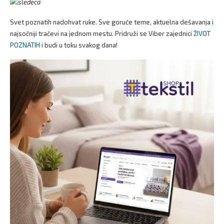
Svet poznatih nadohvat ruke. Sve goruće teme, aktuelna dešavanja i
najsočniji tračevi na jednom mestu. Pridruži se Viber zajednici
ŽIVOT
POZNATIH
i budi u toku svakog dana!