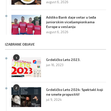
avgust 6, 2026
Addiko Bank daje vetar u leđa
juniorskim vicešampionkama
Evrope u veslanju
avgust 6, 2026
IZABRANE OBJAVE
1
Grdeličko Leto 2023.
jun 16, 2023
2
Grdeličko Leto 2024: Spektakl koji
ne smete propustiti!
jul 9, 2024