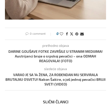
0 comment
0
prethodno objava
DARINE GOLIŠAVE FOTKE ZAVRŠILE U STRANIM MEDIJIMA!
Austrijanci bruje o srpskoj pevačici – ona ODMAH
REAGOVALA! (FOTO)
sledeće objava
VARAO JE SA 14 ŽENA, ZA ROĐENDAN MU SERVIRALA
BRUTALNU OSVETU! Nakon Šakire, o još jednoj pevačici BRUJI
SVET! (VIDEO)
SLIČNI ČLANCI