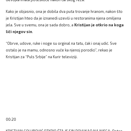
Kako je objasnio, ona je dobila dva puta trovanje hranom, nakon što
je Kristijan hteo da je iznanedi uzevši u restoranima njena omiljena
jela. Sve u svemu, ona je sada dobro, a
Kristijan je otkrio na koga
liči njegov sin
.
“Obrve, udove, ruke i noge su orginal na tatu, čak i onaj udić. Sve
ostalo je na mamu, odnosno vuče ka njenoj porodici”, rekao je
Kristijan za “Puls Srbije” na Kurir televiziji.
00:20