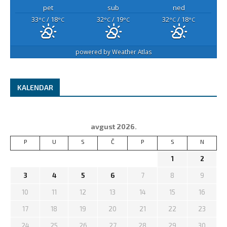
pet
sub
ned
33
/ 18
32
/ 19
32
/ 18
°C
°C
°C
°C
°C
°C
powered by
Weather Atlas
KALENDAR
avgust 2026.
P
U
S
Č
P
S
N
1
2
3
4
5
6
7
8
9
10
11
12
13
14
15
16
17
18
19
20
21
22
23
24
25
26
27
28
29
30