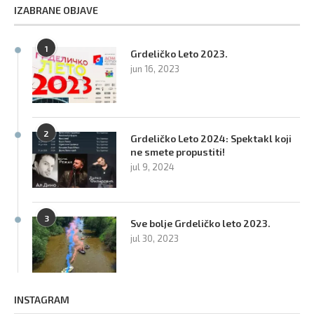
IZABRANE OBJAVE
1
Grdeličko Leto 2023.
jun 16, 2023
2
Grdeličko Leto 2024: Spektakl koji
ne smete propustiti!
jul 9, 2024
3
Sve bolje Grdeličko leto 2023.
jul 30, 2023
INSTAGRAM