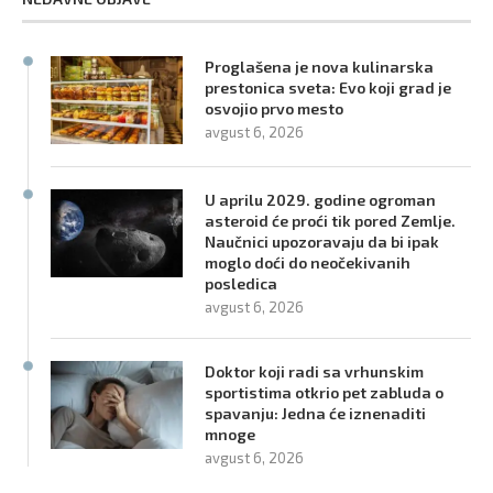
Proglašena je nova kulinarska
prestonica sveta: Evo koji grad je
osvojio prvo mesto
avgust 6, 2026
U aprilu 2029. godine ogroman
asteroid će proći tik pored Zemlje.
Naučnici upozoravaju da bi ipak
moglo doći do neočekivanih
posledica
avgust 6, 2026
Doktor koji radi sa vrhunskim
sportistima otkrio pet zabluda o
spavanju: Jedna će iznenaditi
mnoge
avgust 6, 2026