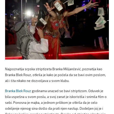
Najpoznatija srpska striptizeta Branka Milijančević, poznatija kao
Branka Blek Rouz, otkrila je kako je počela da se bavi ovim poslom,
ali i šta nikako ne dozvoljava u svom klubu.
Branka Blek Rouz
godinama unazad se bavi striptizom. Oduvek je
bila uspešna u svom poslu, a svoj zanat je iskoristila i snimila film o
sebi. Ponosna je majka, a jednom prilikom je otkrila da je celo
odeljenje njenog sina došlo da prati njen nastup. Dodeljen joj je i