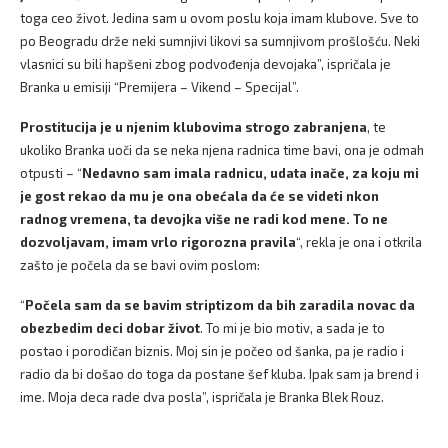
toga ceo život. Jedina sam u ovom poslu koja imam klubove. Sve to
po Beogradu drže neki sumnjivi likovi sa sumnjivom prošlošću. Neki
vlasnici su bili hapšeni zbog podvođenja devojaka”, ispričala je
Branka u emisiji “Premijera – Vikend – Specijal”.
Prostitucija je u njenim klubovima strogo zabranjena
, te
ukoliko Branka uoči da se neka njena radnica time bavi, ona je odmah
otpusti – “
Nedavno sam imala radnicu, udata inače, za koju mi
je gost rekao da mu je ona obećala da će se videti nkon
radnog vremena, ta devojka više ne radi kod mene. To ne
dozvoljavam, imam vrlo rigorozna pravila
“, rekla je ona i otkrila
zašto je počela da se bavi ovim poslom:
“
Počela sam da se bavim striptizom da bih zaradila novac da
obezbedim deci dobar život
. To mi je bio motiv, a sada je to
postao i porodičan biznis. Moj sin je počeo od šanka, pa je radio i
radio da bi došao do toga da postane šef kluba. Ipak sam ja brend i
ime. Moja deca rade dva posla”, ispričala je Branka Blek Rouz.