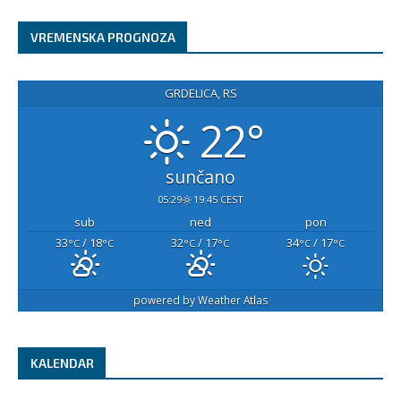
VREMENSKA PROGNOZA
GRDELICA, RS
22°
sunčano
05:29
19:45 CEST
sub
ned
pon
33
/ 18
32
/ 17
34
/ 17
°C
°C
°C
°C
°C
°C
powered by
Weather Atlas
KALENDAR