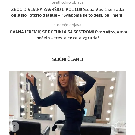
prethodno objava
ZBOG DIVLJANA ZAVRŠIO U POLICIJI! Sloba Vasić se sada
oglasio i otkrio detalje – “Svakome se to desi, pa i meni”
sledeće objava
JOVANA JEREMIĆ SE POTUKLA SA SESTROM! Evo zašto je sve
počelo – tresla ce cela zgrada!
SLIČNI ČLANCI