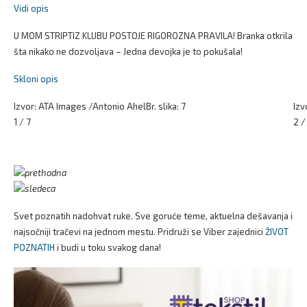
Vidi opis
U MOM STRIPTIZ KLUBU POSTOJE RIGOROZNA PRAVILA! Branka otkrila
šta nikako ne dozvoljava – Jedna devojka je to pokušala!
Skloni opis
Izvor: ATA Images /Antonio Ahel
Br. slika: 7
Izv
1 / 7
2 /
Svet poznatih nadohvat ruke. Sve goruće teme, aktuelna dešavanja i
najsočniji tračevi na jednom mestu. Pridruži se Viber zajednici
ŽIVOT
POZNATIH
i budi u toku svakog dana!