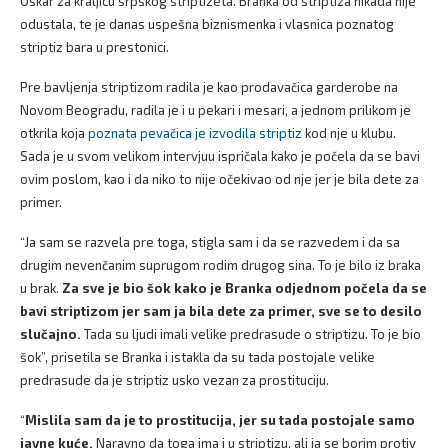
Oskar za kraljicu srpskog striptizeta. Branka od striptiza nikada nije
odustala, te je danas uspešna biznismenka i vlasnica poznatog
striptiz bara u prestonici.
Pre bavljenja striptizom radila je kao prodavačica garderobe na
Novom Beogradu, radila je i u pekari i mesari, a jednom prilikom je
otkrila koja
poznata pevačica je izvodila striptiz
kod nje u klubu.
Sada je u svom velikom intervjuu ispričala kako je počela da se bavi
ovim poslom, kao i da niko to nije očekivao od nje jer je bila dete za
primer.
“Ja sam se razvela pre toga, stigla sam i da se razvedem i da sa
drugim nevenčanim suprugom rodim drugog sina. To je bilo iz braka
u brak.
Za sve je bio šok kako je Branka odjednom počela da se
bavi striptizom jer sam ja bila dete za primer, sve se to desilo
slučajno.
Tada su ljudi imali velike predrasude o striptizu. To je bio
šok”, prisetila se Branka i istakla da su tada postojale velike
predrasude da je striptiz usko vezan za prostituciju.
“
Mislila sam da je to prostitucija, jer su tada postojale samo
javne kuće.
Naravno da toga ima i u striptizu, ali ja se borim protiv