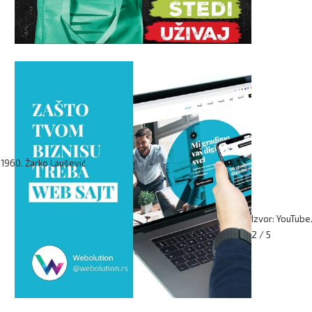
. 1960. Žarko Laušević
Izvor: YouTub
2 / 5