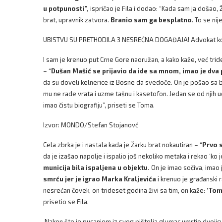
u potpunosti”,
ispričao je Fila i dodao: “Kada sam ja došao
brat, upravnik zatvora.
Branio sam ga besplatno
. To se nij
UBISTVU SU PRETHODILA 3 NESREĆNA DOGAĐAJA! Advokat koji j
I sam je krenuo put Crne Gore naoružan, a kako kaže, već tr
– “
Dušan Mašić se prijavio da ide sa mnom, imao je dva
da su doveli kelnerice iz Bosne da svedoče. On je pošao sa b
mu ne rade vrata i uzme tašnu i kasetofon. Jedan se od njih udv
imao čistu biografiju”, priseti se Toma.
Izvor: MONDO/Stefan Stojanovć
Cela zbrka je i nastala kada je Žarku brat nokautiran – “
Prvo s
da je izašao napolje i ispalio još nekoliko metaka i rekao ‘ko j
municija bila ispaljena u objektu.
On je imao sočiva, imao j
smrću jer je igrao Marka Kraljevića
i krenuo je građanski r
nesrećan čovek, on trideset godina živi sa tim, on kaže:
‘Tom
prisetio se Fila.
Nakon što je pucanjem iz svog pištolja glumac umrtio dvojic