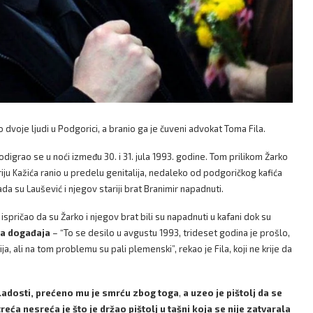
dvoje ljudi u Podgorici, a branio ga je čuveni advokat Toma Fila.
odigrao se u noći između 30. i 31. jula 1993. godine. Tom prilikom Žarko
riju Kažića ranio u predelu genitalija, nedaleko od podgoričkog kafića
 su Laušević i njegov stariji brat Branimir napadnuti.
je ispričao da su Žarko i njegov brat bili su napadnuti u kafani dok su
na događaja
– “To se desilo u avgustu 1993, trideset godina je prošlo,
ja, ali na tom problemu su pali plemenski”, rekao je Fila, koji ne krije da
mladosti, prećeno mu je smrću zbog toga
,
a uzeo je pištolj da se
reća nesreća je što je držao pištolj u tašni koja se nije zatvarala