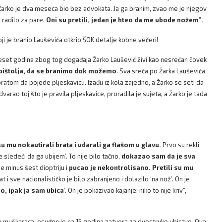
, Žarko je dva meseca bio bez advokata. Ja ga branim, zvao me je njegov
e radilo za pare.
Oni su pretili, jedan je hteo da me ubode nožem”.
e branio Lauševića otkrio ŠOK detalje kobne večeri!
ideset godina zbog tog događaja Žarko Laušević živi kao nesrećan čovek
 pištolja, da se branimo dok možemo
. Sva sreća po Žarka Lauševića
ratom da pojede pljeskavicu. Izađu iz kola zajedno, a Žarko se seti da
arao toj što je pravila pljeskavice, proradila je sujeta, a Žarko je tada
u mu nokautirali brata i udarali ga flašom u glavu.
Prvo su rekli
e sledeći da ga ubijem’. To nije bilo tačno,
dokazao sam da je sva
e minus šest dioptriju i
pucao je nekontrolisano. Pretili su mu
at i sve nacionalističko je bilo zabranjeno i dolazilo ‘na nož’. On je
o, ipak ja sam ubica
‘. On je pokazivao kajanje, niko to nije kriv”,
u muškaraca, osuđen je na 15 godina zatvora za dvostruko ubistvo. Ova