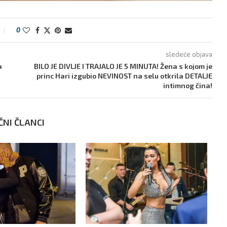
0
sledeće objava
a
BILO JE DIVLJE I TRAJALO JE 5 MINUTA! Žena s kojom je
princ Hari izgubio NEVINOST na selu otkrila DETALJE
intimnog čina!
ČNI ČLANCI