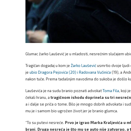
Glumac žarko Laušević je u mladosti, nesrećnim slučajem ubio 
Tragičan događaj u kom je
Žarko Laušević
usmrtio dvoje ljudi 
je
ubio Dragora Pejovića (20) i Radovana Vučinića
(19), a And
nakon tuče. Prema tadašnjim navodima do sukoba je došlo kada
Lauševića je na sudu branio poznati advokat
Toma Fila
, koji 
čekali hranu, a
tragičnom ishodu doprinela su tri nesreć
a i dalje se priča o tome. Bilo je mnogo dobrih advokata i sudi
mu je i samom bio ugrožen život jer je branio glumca.
“To su putevi nesreće.
Prvo je igrao Marka Kraljevića u 
brani. Druga nesreća je što mu se auto nije zatvarao, a t