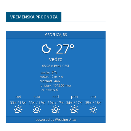
VREMENSKA PROGNOZA
GRDELICA, RS
27°
vedro
05:28
19:47 CEST
osećaj: 27
°c
vetar: 10
e
km/h
vlažnost: 44
%
pritisak: 1013.55
mbar
uv indeks: 0
pet
sub
ned
pon
uto
33
/ 18
33
/ 18
32
/ 17
34
/ 17
35
/ 18
°C
°C
°C
°C
°C
°C
°C
°C
°C
°C
powered by
Weather Atlas