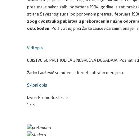
presuda je nakon žalbi potvrđena 1994. godine, a zatvorsku 
strane Saveznog suda, po ponovnom pretresu februara 199
zbog dvostrukog ubistva u prekoračenju nužne odbrane. 
oslobođen.
Po životnoj priči Žarka Lauševića snimljena je i se
Vidi opis
UBISTVU SU PRETHODILA 3 NESREĆNA DOGAĐAJA! Poznati advoka
Žarko Laušević se putem interneta obratio medijima.
Skloni opis
Izvor: Promo
Br. slika: 5
1 / 5