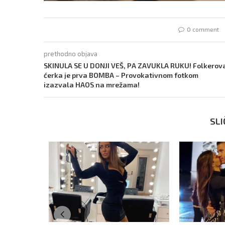
0 comment
prethodno objava
SKINULA SE U DONJI VEŠ, PA ZAVUKLA RUKU! Folkerov
ćerka je prva BOMBA – Provokativnom fotkom
izazvala HAOS na mrežama!
SLI