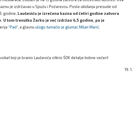
kaznu je izdržavao u Spužu i Požarevcu. Posle ukidanja presude od
8. godine,
Lauševiću je izrečena kazna od četiri godine zatvora
U tom trenutku Žarko je već izdržao 4,5 godine, pa je
rija “
Pad
“, a glavnu
ulogu tumačio je glumac Milan Marić
.
t koji je branio Lauševića otkrio ŠOK detalje kobne večeri!
19. 1