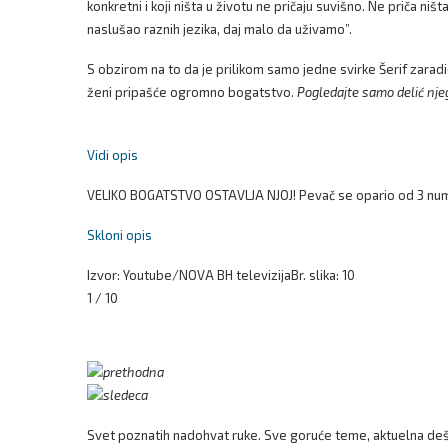
konkretni i koji ništa u životu ne pričaju suvišno. Ne priča ni
naslušao raznih jezika, daj malo da uživamo”.
S obzirom na to da je prilikom samo jedne svirke Šerif zaradio 
ženi pripašće ogromno bogatstvo.
Pogledajte samo delić nje
Vidi opis
VELIKO BOGATSTVO OSTAVLJA NJOJ! Pevač se opario od 3 numer
Skloni opis
Izvor: Youtube/NOVA BH televizija
Br. slika: 10
1 / 10
Svet poznatih nadohvat ruke. Sve goruće teme, aktuelna dešav