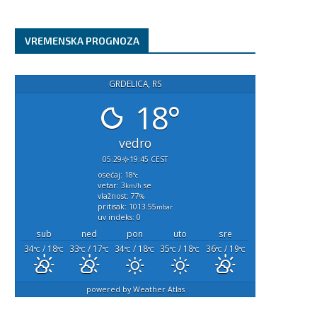
VREMENSKA PROGNOZA
GRDELICA, RS
18°
vedro
05:29
19:45 CEST
osećaj: 18
°c
vetar: 3
se
km/h
vlažnost: 77
%
pritisak: 1013.55
mbar
uv indeks: 0
sub
ned
pon
uto
sre
34
/ 18
33
/ 17
34
/ 18
35
/ 18
36
/ 19
°C
°C
°C
°C
°C
°C
°C
°C
°C
°C
powered by
Weather Atlas