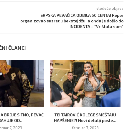
sledeće objava
SRPSKA PEVAČICA ODBILA 50 CENTA! Reper
organizovao susret u bekstejdžu, a onda je došlo do
INCIDENTA – “Vrištala sam”
ČNI ČLANCI
BA BROJE SITNO, PEVAČ
TEI TAIROVIĆ KOLEGE SMEŠTAJU
AHUJE OD...
HAPŠENJE?! Novi detalji posle...
bruar 7, 2023
februar 7, 2023