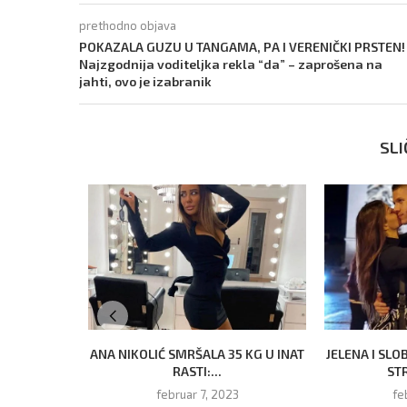
prethodno objava
POKAZALA GUZU U TANGAMA, PA I VERENIČKI PRSTEN!
Najzgodnija voditeljka rekla “da” – zaprošena na
jahti, ovo je izabranik
SLI
ANA NIKOLIĆ SMRŠALA 35 KG U INAT
JELENA I SLO
RASTI:...
STR
februar 7, 2023
fe