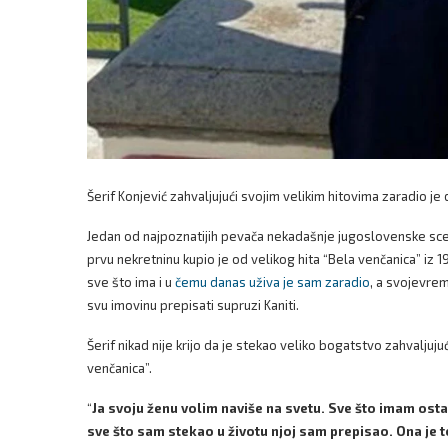
Šerif Konjević zahvaljujući svojim velikim hitovima zaradio je
Jedan od najpoznatijih pevača nekadašnje jugoslovenske sc
prvu nekretninu kupio je od velikog hita “Bela venčanica” iz 1
sve što ima i u
čemu danas uživa je sam zaradio
, a svojevrem
svu imovinu prepisati supruzi Kaniti.
Šerif nikad nije krijo da je stekao veliko bogatstvo zahvalju
venčanica”.
“
Ja svoju ženu volim naviše na svetu. Sve što imam ost
sve što sam stekao u životu njoj sam prepisao. Ona je t