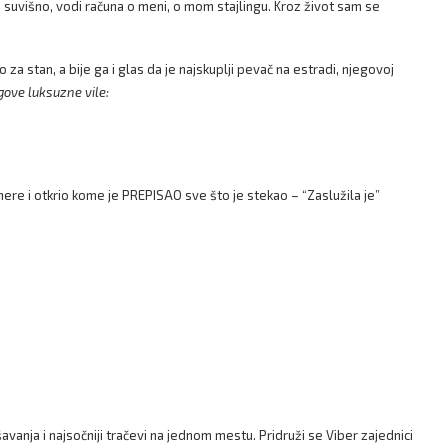
šta suvišno, vodi računa o meni, o mom stajlingu. Kroz život sam se
za stan, a bije ga i glas da je najskuplji pevač na estradi, njegovoj
gove luksuzne vile:
e i otkrio kome je PREPISAO sve što je stekao – “Zaslužila je”
anja i najsočniji tračevi na jednom mestu. Pridruži se Viber zajednici