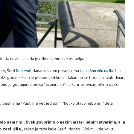
 dosta novca, a sada je otkrio kome sve ostavlja.
ene,
Šerif Konjević
, danas u svom posedu ima
raskošnu vilu na Ilidži
, a
982. godine. Kako je jednom prilikom istakao on se borio za svaki dinar i
eno je gostujući u emisji “Sceniranje” na Kurir televiziji, otkrio da će
jući pesmama “Pusti me već jednom”, “Koliko plavo nebo je”, “Bela
avio sam njoj. Uvek govorimo o nekim materijalnim stvarima, a ja
o zaslužila
“, rekao je tada kaže Šerif i dodao: “Volim ljude koji su