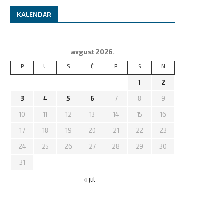
KALENDAR
avgust 2026.
P
U
S
Č
P
S
N
1
2
3
4
5
6
7
8
9
10
11
12
13
14
15
16
17
18
19
20
21
22
23
24
25
26
27
28
29
30
31
« jul
“KO JE REKAO DROGA?” –
OČUH JE ZLOSTAVLJAO KADA 
Skandalozni snimak Ane...
IMALA 11 GODINA:...
februar 7, 2023
februar 7, 2023