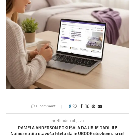
0 comment
0
prethodno objava
PAMELA ANDERSON POKUŠALA DA UBIJE DADILJU!
Najpoznatija plavuša htela da je UBODE olovkom u srce!