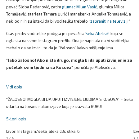
pevač Sloba Radanović, zatim
glumac Milan Vasić,
glumica Milica
Tomašević, starleta Tamara Đurić i manekenka Anđelka Tomašević, a
neki od njih su istakli da bi voditeljku trebalo “
zabraniti na televiziji
“.
Glas protiv voditeljke podigla je i pevačica
Seka Aleksić
, koja se
oglasila na svom Instagram profilu. Ona je napisala da bi voditeljka
trebalo da se izvini, te da je “žalosno” kakvo mišljenje ima.
“
Jako žalosno! Ako ništa drugo, mogla bi da uputi izvinjenje za
početak svim ljudima sa Kosova
“, poručila je Aleksićeva.
Vidi opis
“ŽALOSNO! MOGLA BI DA UPUTI IZVINJENE LJUDIMA S KOSOVA” – Seka
udarila na Jovanu nakon izjave koja je izazvala BURU!
Skloni opis
Izvor: Instagram/seka_aleksic
Br. slika: 6
Izv
1 / 6
2 /