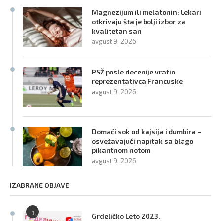
Magnezijum ili melatonin: Lekari
otkrivaju šta je bolji izbor za
kvalitetan san
avgust 9, 2026
PSŽ posle decenije vratio
reprezentativca Francuske
avgust 9, 2026
Domaći sok od kajsija i đumbira –
osvežavajući napitak sa blago
pikantnom notom
avgust 9, 2026
IZABRANE OBJAVE
1
Grdeličko Leto 2023.