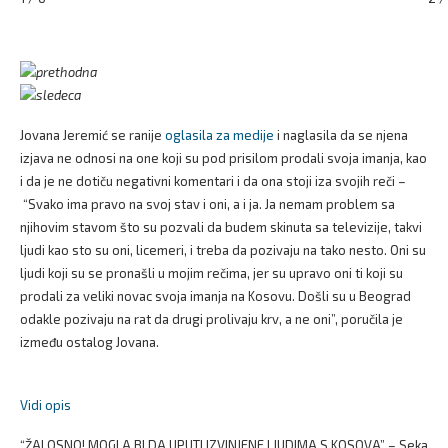
Jovana Jeremić se ranije
oglasila za medije
i naglasila da se njena
izjava ne odnosi na one koji su pod prisilom prodali svoja imanja, kao
i da je ne dotiču negativni komentari i da ona stoji iza svojih reči –
“Svako ima pravo na svoj stav i oni, a i ja. Ja nemam problem sa
njihovim stavom što su pozvali da budem skinuta sa televizije, takvi
ljudi kao sto su oni, licemeri, i treba da pozivaju na tako nesto. Oni su
ljudi koji su se pronašli u mojim rečima, jer su upravo oni ti koji su
prodali za veliki novac svoja imanja na Kosovu. Došli su u Beograd
odakle pozivaju na rat da drugi prolivaju krv, a ne oni”, poručila je
između ostalog Jovana.
Vidi opis
“ŽALOSNO! MOGLA BI DA UPUTI IZVINJENE LJUDIMA S KOSOVA” – Seka