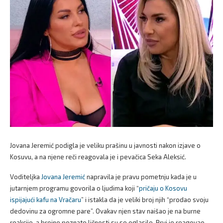
Jovana Jeremić podigla je veliku prašinu u javnosti nakon izjave o
Kosuvu, a na njene reči reagovala je i pevačica Seka Aleksić.
Voditeljka
Jovana Jeremić
napravila je pravu pometnju kada je u
jutarnjem programu govorila o ljudima koji “
pričaju o Kosovu
ispijajući kafu na Vračaru
” i istakla da je veliki broj njih “prodao svoju
dedovinu za ogromne pare”. Ovakav njen stav naišao je na burne
reakcije, a brojne poznate ličnosti su se oglasile. Prvi je reagovao