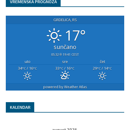
VREMENSKA PROGNOZA
GRDELICA, RS
17°
sunčano
05:32
19:41 CEST
uto
sre
čet
34
/ 16
33
/ 16
29
/ 14
°C
°C
°C
°C
°C
°C
powered by
Weather Atlas
KALENDAR
avgust 2026.