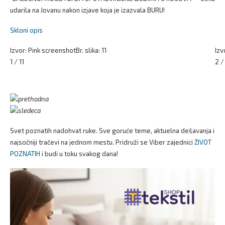
udarila na Jovanu nakon izjave koja je izazvala BURU!
Skloni opis
Izvor: Pink screenshot
Br. slika: 11
Izv
1 / 11
2 /
Svet poznatih nadohvat ruke. Sve goruće teme, aktuelna dešavanja i
najsočniji tračevi na jednom mestu. Pridruži se Viber zajednici
ŽIVOT
POZNATIH
i budi u toku svakog dana!