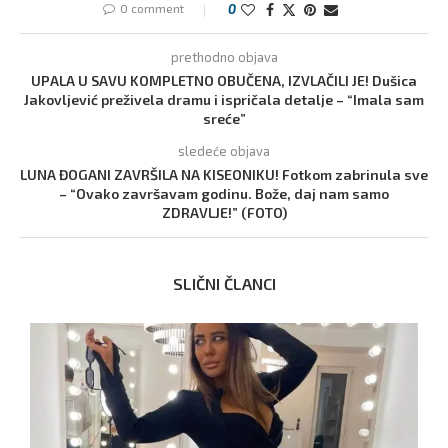
0 comment
0
prethodno objava
UPALA U SAVU KOMPLETNO OBUČENA, IZVLAČILI JE! Dušica
Jakovljević preživela dramu i ispričala detalje – “Imala sam
sreće”
sledeće objava
LUNA ĐOGANI ZAVRŠILA NA KISEONIKU! Fotkom zabrinula sve
– “Ovako završavam godinu. Bože, daj nam samo
ZDRAVLJE!” (FOTO)
SLIČNI ČLANCI