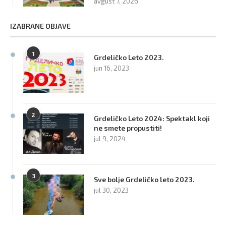
avgust 7, 2026
IZABRANE OBJAVE
1
Grdeličko Leto 2023.
jun 16, 2023
2
Grdeličko Leto 2024: Spektakl koji
ne smete propustiti!
jul 9, 2024
3
Sve bolje Grdeličko leto 2023.
jul 30, 2023