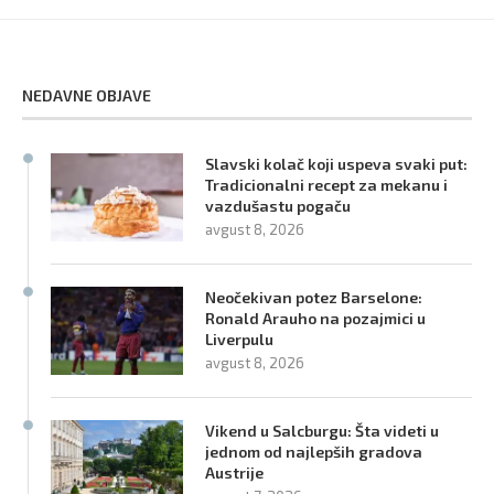
NEDAVNE OBJAVE
Slavski kolač koji uspeva svaki put:
Tradicionalni recept za mekanu i
vazdušastu pogaču
avgust 8, 2026
Neočekivan potez Barselone:
Ronald Arauho na pozajmici u
Liverpulu
avgust 8, 2026
Vikend u Salcburgu: Šta videti u
jednom od najlepših gradova
Austrije