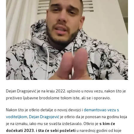
Dejan Dragojević je na kraju 2022. uplovio u novu vezu, nakon što je
preživeo ljubavne brodolome tokom iste, ali se i oporavio.
Nakon što je otkrio detalje o novoj devojci i
demantovao vezu s
voditeljkom
,
Dejan Dragojević
je otkrio da je ponosan na godinu koja
je na izmaku, iako mu se svašta izdešavalo. Otkrio je
s kim će
dočekati 2023. i šta će sebi poželeti
u narednoj godini od koje