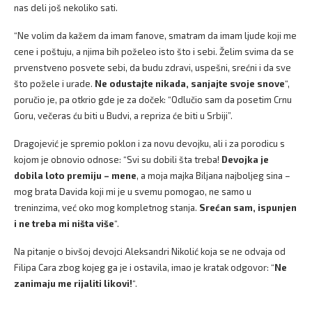
nas deli još nekoliko sati.
“Ne volim da kažem da imam fanove, smatram da imam ljude koji me
cene i poštuju, a njima bih poželeo isto što i sebi. Želim svima da se
prvenstveno posvete sebi, da budu zdravi, uspešni, srećni i da sve
što požele i urade.
Ne odustajte nikada, sanjajte svoje snove
“,
poručio je, pa otkrio gde je za doček: “Odlučio sam da posetim Crnu
Goru, večeras ću biti u Budvi, a repriza će biti u Srbiji”.
Dragojević je spremio poklon i za novu devojku, ali i za porodicu s
kojom je obnovio odnose: “Svi su dobili šta treba!
Devojka je
dobila loto premiju – mene
, a moja majka Biljana najboljeg sina –
mog brata Davida koji mi je u svemu pomogao, ne samo u
treninzima, već oko mog kompletnog stanja.
Srećan sam, ispunjen
i ne treba mi ništa više
“.
Na pitanje o bivšoj devojci Aleksandri Nikolić koja se ne odvaja od
Filipa Cara zbog kojeg ga je i ostavila, imao je kratak odgovor: “
Ne
zanimaju me rijaliti likovi!
“.