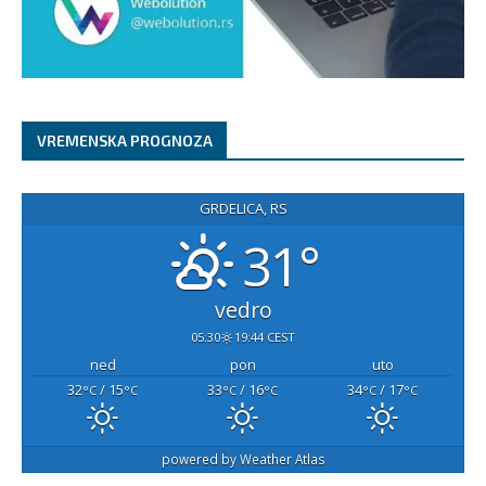
VREMENSKA PROGNOZA
GRDELICA, RS
31°
vedro
05:30
19:44 CEST
ned
pon
uto
32
/ 15
33
/ 16
34
/ 17
°C
°C
°C
°C
°C
°C
powered by
Weather Atlas