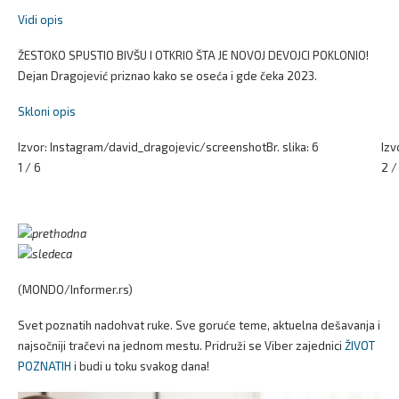
Vidi opis
ŽESTOKO SPUSTIO BIVŠU I OTKRIO ŠTA JE NOVOJ DEVOJCI POKLONIO!
Dejan Dragojević priznao kako se oseća i gde čeka 2023.
Skloni opis
Izvor: Instagram/david_dragojevic/screenshot
Br. slika: 6
Izv
1 / 6
2 /
(MONDO/Informer.rs)
Svet poznatih nadohvat ruke. Sve goruće teme, aktuelna dešavanja i
najsočniji tračevi na jednom mestu. Pridruži se Viber zajednici
ŽIVOT
POZNATIH
i budi u toku svakog dana!