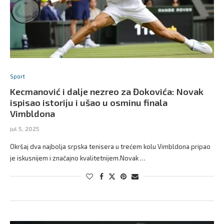
Sport
Kecmanović i dalje nezreo za Đokovića: Novak
ispisao istoriju i ušao u osminu finala
Vimbldona
jul 5, 2025
Okršaj dva najbolja srpska tenisera u trećem kolu Vimbldona pripao
je iskusnijem i značajno kvalitetnijem.Novak …