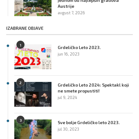
jednom od najlepših gradova
Austrije
avgust 7, 2026
IZABRANE OBJAVE
1
Grdeličko Leto 2023.
jun 16, 2023
2
Grdeličko Leto 2024: Spektakl koji
ne smete propustiti!
jul 9, 2024
3
Sve bolje Grdeličko leto 2023.
jul 30, 2023