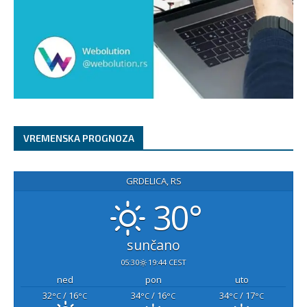
VREMENSKA PROGNOZA
GRDELICA, RS
30°
sunčano
05:30
19:44 CEST
ned
pon
uto
32
/ 16
34
/ 16
34
/ 17
°C
°C
°C
°C
°C
°C