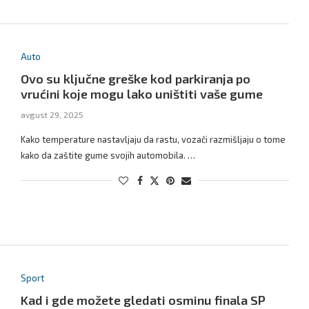
Auto
Ovo su ključne greške kod parkiranja po
vrućini koje mogu lako uništiti vaše gume
avgust 29, 2025
Kako temperature nastavljaju da rastu, vozači razmišljaju o tome
kako da zaštite gume svojih automobila. …
Sport
Kad i gde možete gledati osminu finala SP