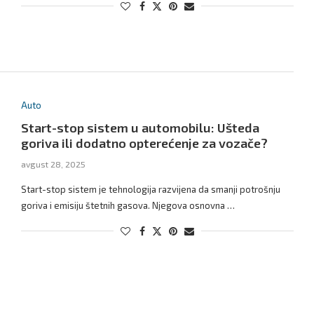
Auto
Start-stop sistem u automobilu: Ušteda
goriva ili dodatno opterećenje za vozače?
avgust 28, 2025
Start-stop sistem je tehnologija razvijena da smanji potrošnju
goriva i emisiju štetnih gasova. Njegova osnovna …