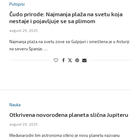
Putopisi
Čudo prirode: Najmanja plaža na svetu koja
nestaje i pojavljuje se sa plimom
avgust 29, 2025
Najmanja plaža na svetu zove se Gulpijuri i smeštena je u Asturiji
na severu Španije. …
Nauka
Otkrivena novorođena planeta slična Jupiteru
avgust 29, 2025
Međunarodni tim astronoma otkrio je novu planetu nazvanu