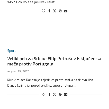
WISPIT 2b, koja se još uvek nalazi …
Sport
Veliki peh za Srbiju: Filip Petrušev isključen sa
meča protiv Portugala
avgust 29, 2025
Klub čitalaca Danasa je zajednica pretplatnika na dnevni list
Danas kojima je, pored ekskluzivnog pristupa …