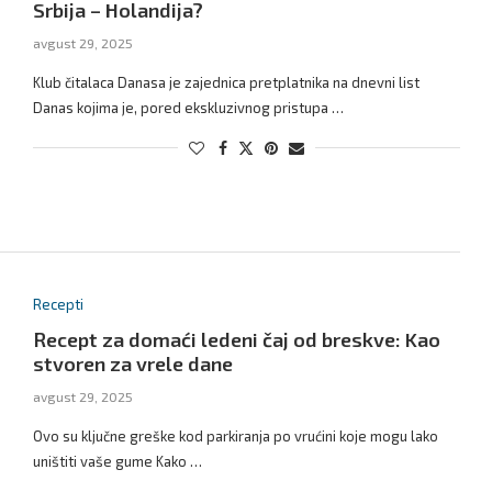
Srbija – Holandija?
avgust 29, 2025
Klub čitalaca Danasa je zajednica pretplatnika na dnevni list
Danas kojima je, pored ekskluzivnog pristupa …
Recepti
Recept za domaći ledeni čaj od breskve: Kao
stvoren za vrele dane
avgust 29, 2025
Ovo su ključne greške kod parkiranja po vrućini koje mogu lako
uništiti vaše gume Kako …