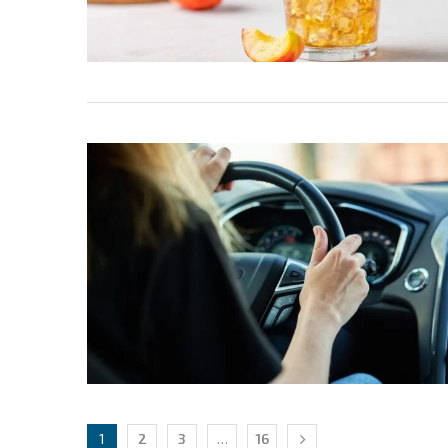
1
2
3
…
16