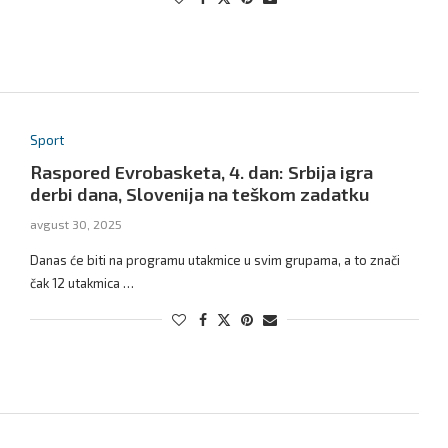
Sport
Raspored Evrobasketa, 4. dan: Srbija igra
derbi dana, Slovenija na teškom zadatku
avgust 30, 2025
Danas će biti na programu utakmice u svim grupama, a to znači
čak 12 utakmica …