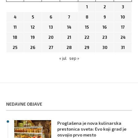
1
2
3
4
5
6
7
8
9
10
11
12
13
14
15
16
17
18
19
20
21
22
23
24
25
26
27
28
29
30
31
« jul
sep »
NEDAVNE OBJAVE
Proglašena je nova kulinarska
prestonica sveta: Evo koji grad je
osvojio prvo mesto