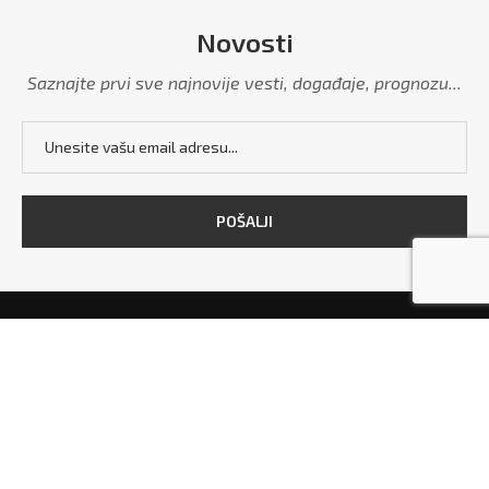
Novosti
Saznajte prvi sve najnovije vesti, događaje, prognozu...
POČETNA
MARKETING
POLITIKA PRIVATNOSTI
USLOVI KORIŠĆENJA
KONTAKT
Copyright © 2026 - All Right Reserved. Designed and Developed by
Grdelica.rs
and
TekstilShop.rs