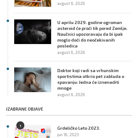
avgust 6, 2026
U aprilu 2029. godine ogroman
asteroid će proći tik pored Zemlje.
Naučnici upozoravaju da bi ipak
moglo doći do neočekivanih
posledica
avgust 6, 2026
Doktor koji radi sa vrhunskim
sportistima otkrio pet zabluda o
spavanju: Jedna će iznenaditi
mnoge
avgust 6, 2026
IZABRANE OBJAVE
1
Grdeličko Leto 2023.
jun 16, 2023