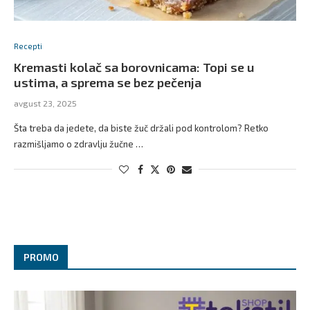
Recepti
Kremasti kolač sa borovnicama: Topi se u
ustima, a sprema se bez pečenja
avgust 23, 2025
Šta treba da jedete, da biste žuč držali pod kontrolom? Retko
razmišljamo o zdravlju žučne …
PROMO