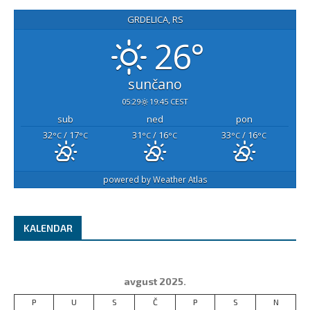
GRDELICA, RS
26°
sunčano
05:29
19:45 CEST
sub
ned
pon
32
/ 17
31
/ 16
33
/ 16
°C
°C
°C
°C
°C
°C
powered by
Weather Atlas
KALENDAR
avgust 2025.
P
U
S
Č
P
S
N