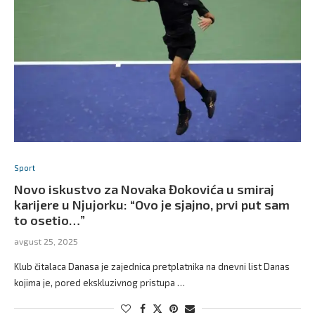
Sport
Novo iskustvo za Novaka Đokovića u smiraj
karijere u Njujorku: “Ovo je sjajno, prvi put sam
to osetio…”
avgust 25, 2025
Klub čitalaca Danasa je zajednica pretplatnika na dnevni list Danas
kojima je, pored ekskluzivnog pristupa …