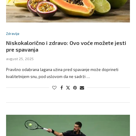
Zdravlje
Niskokalorično i zdravo: Ovo voće možete jesti
pre spavanja
avgust 25, 2025
Pravilno odabrana lagana užina pred spavanje može doprineti
kvalitetnijem snu, pod uslovom da ne sadrži …