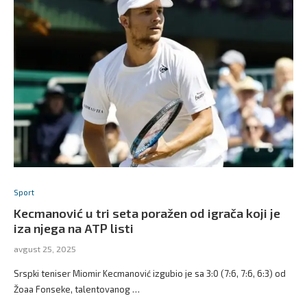
Sport
Kecmanović u tri seta poražen od igrača koji je
iza njega na ATP listi
avgust 25, 2025
Srspki teniser Miomir Kecmanović izgubio je sa 3:0 (7:6, 7:6, 6:3) od
Žoaa Fonseke, talentovanog …