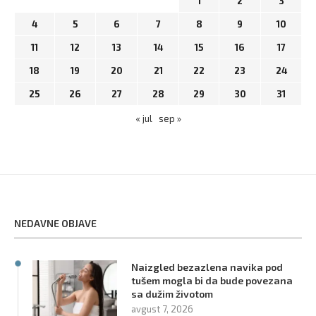
1
2
3
4
5
6
7
8
9
10
11
12
13
14
15
16
17
18
19
20
21
22
23
24
25
26
27
28
29
30
31
« jul
sep »
NEDAVNE OBJAVE
Naizgled bezazlena navika pod
tušem mogla bi da bude povezana
sa dužim životom
avgust 7, 2026