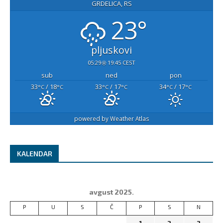
GRDELICA, RS
23°
pljuskovi
05:29
19:45 CEST
sub
ned
pon
33
/ 18
33
/ 17
34
/ 17
°C
°C
°C
°C
°C
°C
powered by
Weather Atlas
KALENDAR
avgust 2025.
P
U
S
Č
P
S
N