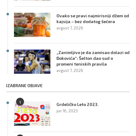
Ovako se pravi najmirisniji džem od
kajsija – bez dodatog šećera
avgust 7, 2026
„Zanimljivo je da zamisao dolazi od
Đokovića“: Šelton dao sud o
promeni teniskih pravila
avgust 7, 2026
IZABRANE OBJAVE
1
Grdeličko Leto 2023.
jun 16, 2023