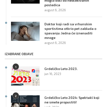
moglo doći do neočekivanih
posledica
avgust 6, 2026
Doktor koji radi sa vrhunskim
sportistima otkrio pet zabluda o
spavanju: Jedna će iznenaditi
mnoge
avgust 6, 2026
IZABRANE OBJAVE
1
Grdeličko Leto 2023.
jun 16, 2023
2
Grdeličko Leto 2024: Spektakl koji
ne smete propustiti!