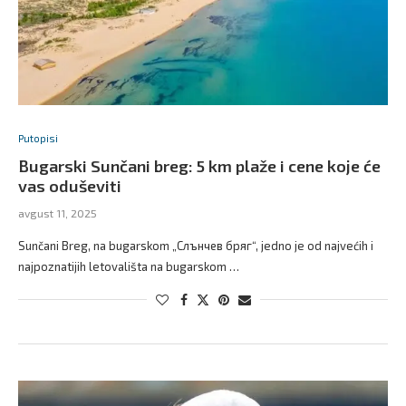
Putopisi
Bugarski Sunčani breg: 5 km plaže i cene koje će
vas oduševiti
avgust 11, 2025
Sunčani Breg, na bugarskom „Слънчев бряг“, jedno je od najvećih i
najpoznatijih letovališta na bugarskom …