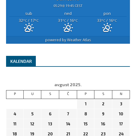
05:29
19:45 CEST
sub
ned
pon
32
/ 17
31
/ 16
33
/ 16
°C
°C
°C
°C
°C
°C
powered by
Weather Atlas
KALENDAR
avgust 2025.
P
U
S
Č
P
S
N
1
2
3
4
5
6
7
8
9
10
11
12
13
14
15
16
17
18
19
20
21
22
23
24