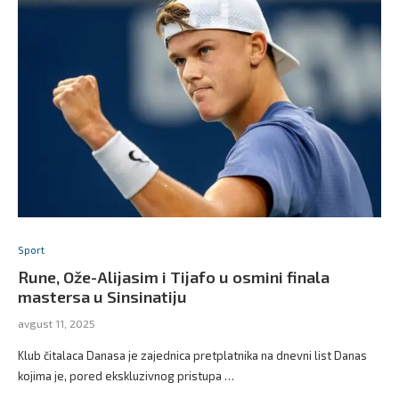
Sport
Rune, Ože-Alijasim i Tijafo u osmini finala
mastersa u Sinsinatiju
avgust 11, 2025
Klub čitalaca Danasa je zajednica pretplatnika na dnevni list Danas
kojima je, pored ekskluzivnog pristupa …