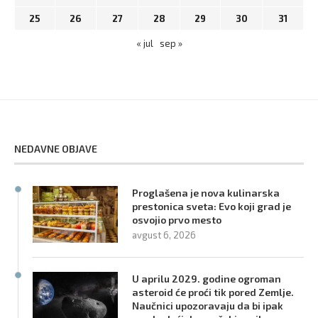
25
26
27
28
29
30
31
« jul
sep »
NEDAVNE OBJAVE
Proglašena je nova kulinarska
prestonica sveta: Evo koji grad je
osvojio prvo mesto
avgust 6, 2026
U aprilu 2029. godine ogroman
asteroid će proći tik pored Zemlje.
Naučnici upozoravaju da bi ipak