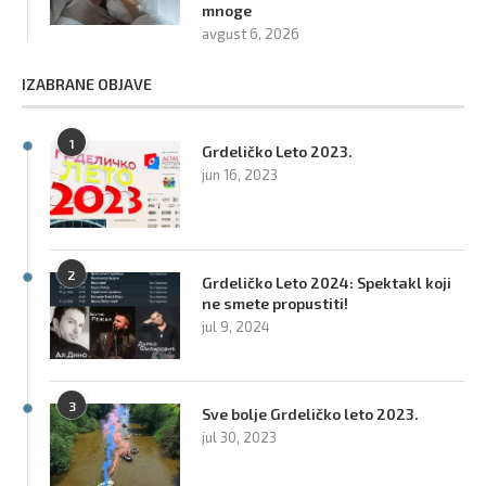
mnoge
avgust 6, 2026
IZABRANE OBJAVE
1
Grdeličko Leto 2023.
jun 16, 2023
2
Grdeličko Leto 2024: Spektakl koji
ne smete propustiti!
jul 9, 2024
3
Sve bolje Grdeličko leto 2023.
jul 30, 2023