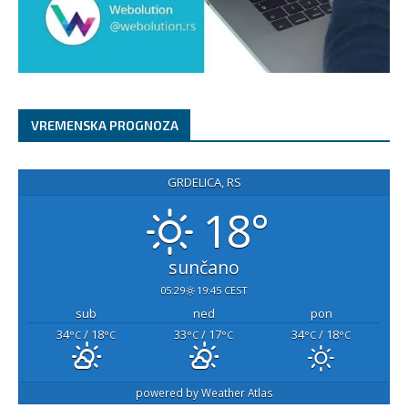
VREMENSKA PROGNOZA
GRDELICA, RS
18°
sunčano
05:29
19:45 CEST
sub
ned
pon
34
/ 18
33
/ 17
34
/ 18
°C
°C
°C
°C
°C
°C
powered by
Weather Atlas