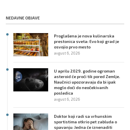
NEDAVNE OBJAVE
Proglašena je nova kulinarska
prestonica sveta: Evo koji grad je
osvojio prvo mesto
avgust 6, 2026
U aprilu 2029. godine ogroman
asteroid će proći tik pored Zemlje.
Naučnici upozoravaju da bi ipak
moglo doći do neočekivanih
posledica
avgust 6, 2026
Doktor koji radi sa vrhunskim
sportistima otkrio pet zabluda o
spavanju: Jedna će iznenaditi