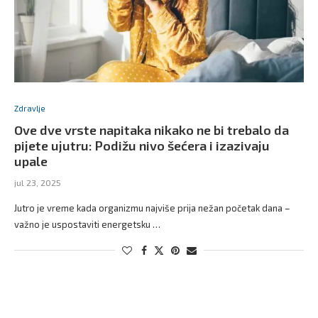
Zdravlje
Ove dve vrste napitaka nikako ne bi trebalo da
pijete ujutru: Podižu nivo šećera i izazivaju
upale
jul 23, 2025
Jutro je vreme kada organizmu najviše prija nežan početak dana –
važno je uspostaviti energetsku …