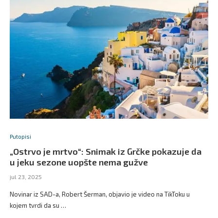
Putopisi
„Ostrvo je mrtvo“: Snimak iz Grčke pokazuje da
u jeku sezone uopšte nema gužve
jul 23, 2025
Novinar iz SAD-a, Robert Šerman, objavio je video na TikToku u
kojem tvrdi da su …