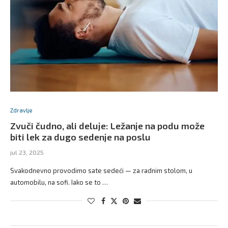
Zdravlje
Zvuči čudno, ali deluje: Ležanje na podu može
biti lek za dugo sedenje na poslu
jul 23, 2025
Svakodnevno provodimo sate sedeći — za radnim stolom, u
automobilu, na sofi. Iako se to …