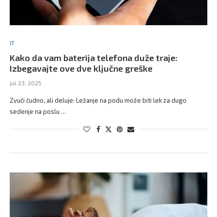
IT
Kako da vam baterija telefona duže traje:
Izbegavajte ove dve ključne greške
jul 23, 2025
Zvuči čudno, ali deluje: Ležanje na podu može biti lek za dugo
sedenje na poslu …