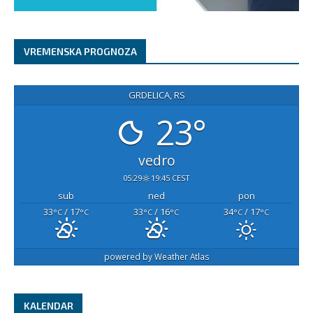
VREMENSKA PROGNOZA
GRDELICA, RS
23°
vedro
05:29
19:45 CEST
sub
ned
pon
33
/ 17
33
/ 16
34
/ 17
°C
°C
°C
°C
°C
°C
powered by
Weather Atlas
KALENDAR