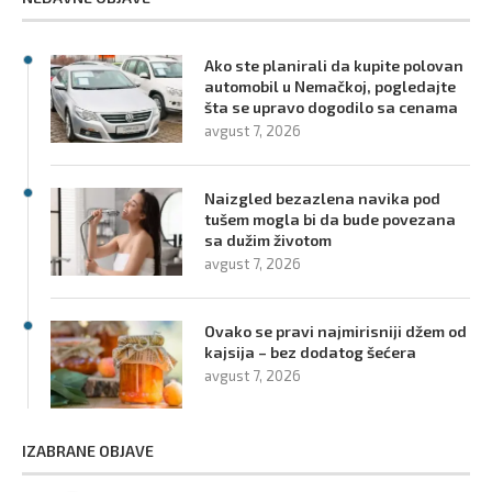
Ako ste planirali da kupite polovan
automobil u Nemačkoj, pogledajte
šta se upravo dogodilo sa cenama
avgust 7, 2026
Naizgled bezazlena navika pod
tušem mogla bi da bude povezana
sa dužim životom
avgust 7, 2026
Ovako se pravi najmirisniji džem od
kajsija – bez dodatog šećera
avgust 7, 2026
IZABRANE OBJAVE