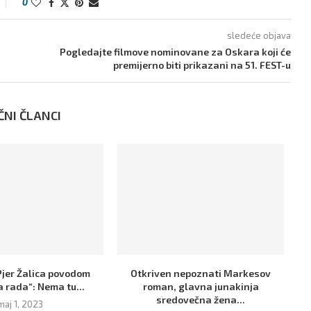
0
sledeće objava
Pogledajte filmove nominovane za Oskara koji će
premijerno biti prikazani na 51. FEST-u
ČNI ČLANCI
Pjer Žalica povodom
Otkriven nepoznati Markesov
Gd
 rada“: Nema tu...
roman, glavna junakinja
sredovečna žena...
maj 1, 2023