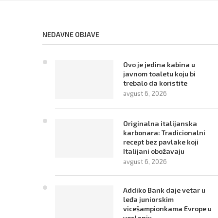
NEDAVNE OBJAVE
Ovo je jedina kabina u
javnom toaletu koju bi
trebalo da koristite
avgust 6, 2026
Originalna italijanska
karbonara: Tradicionalni
recept bez pavlake koji
Italijani obožavaju
avgust 6, 2026
Addiko Bank daje vetar u
leđa juniorskim
vicešampionkama Evrope u
veslanju