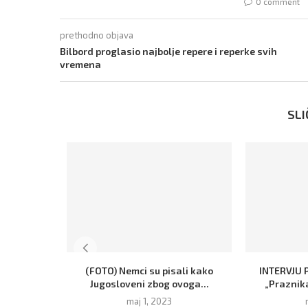
0 comment
prethodno objava
Bilbord proglasio najbolje repere i reperke svih
vremena
SLI
(FOTO) Nemci su pisali kako
INTERVJU 
Jugosloveni zbog ovoga...
„Praznika
maj 1, 2023