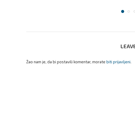
LEAV
Žao nam je, da bi postavili komentar, morate
biti prijavljeni
.