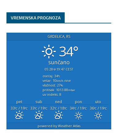
april 30, 2023
VREMENSKA PROGNOZA
GRDELICA, RS
34°
sunčano
05:28
19:47 CEST
osećaj: 34
°c
vetar: 10
nne
km/h
vlažnost: 27
%
pritisak: 1013.88
mbar
uv indeks: 8
pet
sub
ned
pon
uto
33
/ 19
33
/ 19
32
/ 18
34
/ 19
36
/ 19
°C
°C
°C
°C
°C
°C
°C
°C
°C
°C
powered by
Weather Atlas