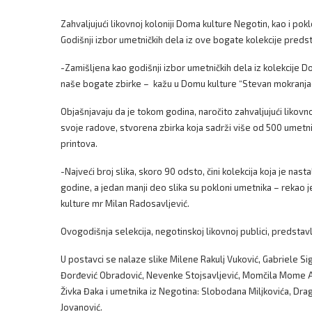
Zahvaljujući likovnoj koloniji Doma kulture Negotin, kao i po
Godišnji izbor umetničkih dela iz ove bogate kolekcije predst
-Zamišljena kao godišnji izbor umetničkih dela iz kolekcije D
naše bogate zbirke – kažu u Domu kulture “Stevan mokranja
Objašnjavaju da je tokom godina, naročito zahvaljujući likovnoj
svoje radove, stvorena zbirka koja sadrži više od 500 umetnički
printova.
-Najveći broj slika, skoro 90 odsto, čini kolekcija koja je nasta
godine, a jedan manji deo slika su pokloni umetnika – rekao
kulture mr Milan Radosavljević.
Ovogodišnja selekcija, negotinskoj likovnoj publici, predstav
U postavci se nalaze slike Milene Rakulj Vuković, Gabriele Si
Đorđević Obradović, Nevenke Stojsavljević, Momčila Mome Ant
Živka Đaka i umetnika iz Negotina: Slobodana Miljkovića, Dra
Jovanović.