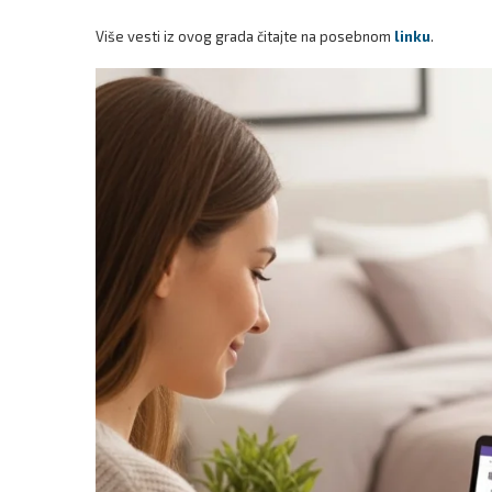
Više vesti iz ovog grada čitajte na posebnom
linku
.