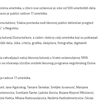
klonima umetnika, u zbirci ove ustanove je više od 500 umetničkih dela.
avio je publici radove 17 umetnika.
oma kulture, Stalna postavka nudi likovnoj publici delimičan pregled
c” u Negotinu.
 koloniji Doma kulture, a zatim i dobroj volji umetnika koji su poklanjali
h dela, slika, crteža, grafika, skulptura, fotografija, digitalnih
la zahvaljujući našoj likovnoj koloniji u Vratni ustanovljenoj 1999.
 je na otvaranju izložbe urednik likovnog programa negotinskog Doma
lja radove 17 umetnika.
geti, Jana Agarskog, Tamare Šenekar, Smiljke Jovanović, Marijane
onovića, Svetlane Šante, Ljubiše Đurića, Bojane Bojović Milošević,
giše Кatića, Milana Radosavljevića, Nedima Hadžiahmetovića i Silvije