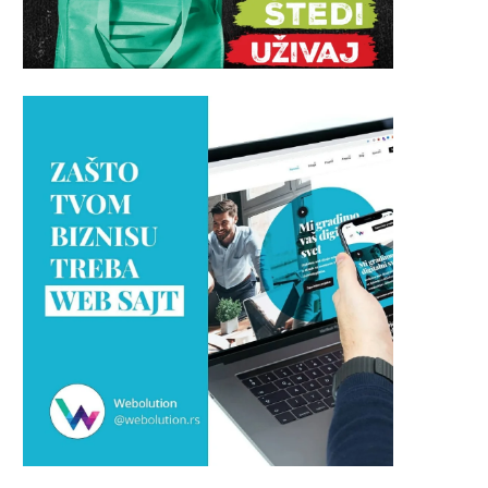
e odlazi radnička klasa i gde su
INTERVJU Veljko Golubović
danas...
psiholog: „Kada prirodna
inteligencija zaćuti,...
maj 1, 2023