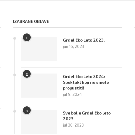
IZABRANE OBJAVE
1
Grdeličko Leto 2023.
jun 16, 2023
2
Grdeličko Leto 2024:
Spektakl koji ne smete
propustiti!
jul 9, 2024
3
Sve bolje Grdeličko leto
2023.
jul 30, 2023