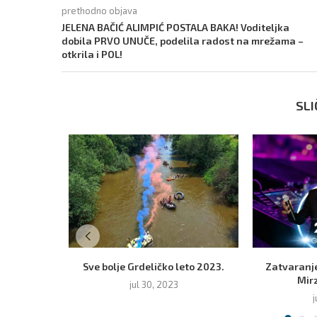
prethodno objava
JELENA BAČIĆ ALIMPIĆ POSTALA BAKA! Voditeljka
dobila PRVO UNUČE, podelila radost na mrežama –
otkrila i POL!
SLI
Sve bolje Grdeličko leto 2023.
Zatvaranje
Mir
jul 30, 2023
j