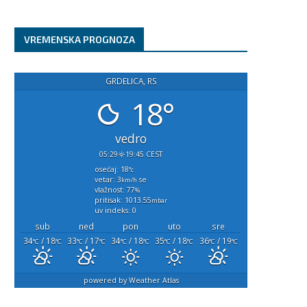
VREMENSKA PROGNOZA
GRDELICA, RS
18°
vedro
05:29
19:45 CEST
osećaj: 18
°c
vetar: 3
se
km/h
vlažnost: 77
%
pritisak: 1013.55
mbar
uv indeks: 0
sub
ned
pon
uto
sre
34
/ 18
33
/ 17
34
/ 18
35
/ 18
36
/ 19
°C
°C
°C
°C
°C
°C
°C
°C
°C
°C
powered by
Weather Atlas