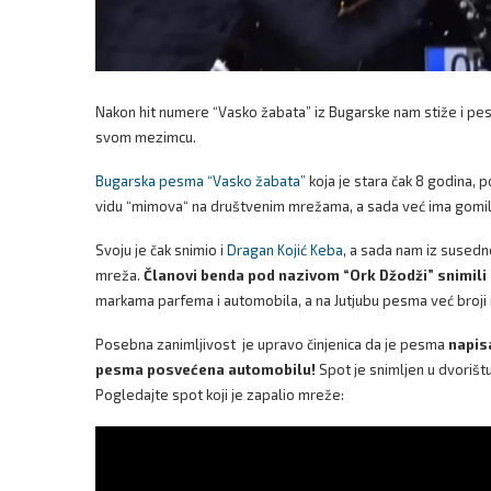
Nakon hit numere “Vasko žabata” iz Bugarske nam stiže i pes
svom mezimcu.
Bugarska pesma “Vasko žabata”
koja je stara čak 8 godina, p
vidu “mimova“ na društvenim mrežama, a sada već ima gomila
Svoju je čak snimio i
Dragan Kojić Keba
, a sada nam iz susedn
mreža.
Članovi benda pod nazivom “Ork Džodži” snimili
markama parfema i automobila, a na Jutjubu pesma već broji
Posebna zanimljivost je upravo činjenica da je pesma
napisa
pesma posvećena automobilu!
Spot je snimljen u dvorištu 
Pogledajte spot koji je zapalio mreže: