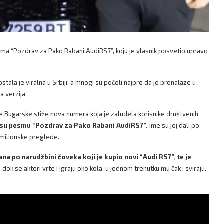
ma “Pozdrav za Pako Rabani AudiRS7”, koju je vlasnik posvetio upravo
ostala je viralna u Srbiji, a mnogi su počeli najpre da je pronalaze u
 verzija.
e Bugarske stiže nova numera koja je zaludela korisnike društvenih
 su pesmu “Pozdrav za Pako Rabani AudiRS7”.
Ime su joj dali po
 milionske preglede.
na po narudžbini čoveka koji je kupio novi “Audi RS7”, te je
dok se akteri vrte i igraju oko kola, u jednom trenutku mu čak i sviraju.