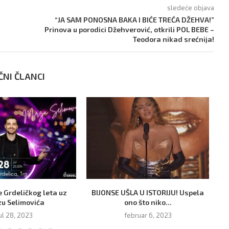
sledeće objava
“JA SAM PONOSNA BAKA I BIĆE TREĆA DŽEHVA!”
Prinova u porodici Džehverović, otkrili POL BEBE –
Teodora nikad srećnija!
ČNI ČLANCI
 Grdeličkog leta uz
BIJONSE UŠLA U ISTORIJU! Uspela
OB
zu Selimovića
ono što niko...
ul 28, 2023
februar 6, 2023