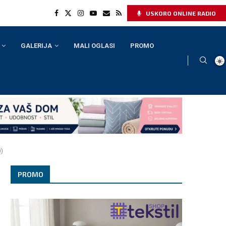
USKORO ONLINE RADIO
GALERIJA
MALI OGLASI
PROMO
)
PROMO