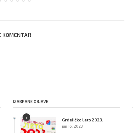
E KOMENTAR
IZABRANE OBJAVE
1
Grdeličko Leto 2023.
:
jun 16, 2023