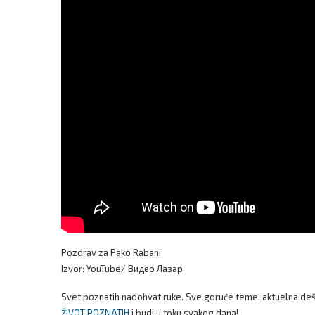
Pozdrav za Pako Rabani
Izvor: YouTube/ Видео Лазар
Svet poznatih nadohvat ruke. Sve goruće teme, aktuelna dešav
ŽIVOT POZNATIH
i budi u toku svakog dana!