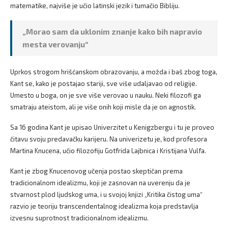
matematike, najviše je učio latinski jezik i tumačio Bibliju.
„Morao sam da uklonim znanje kako bih napravio
mesta verovanju“
Uprkos strogom hrišćanskom obrazovanju, a možda i baš zbog toga,
Kant se, kako je postajao stariji, sve više udaljavao od religije.
Umesto u boga, on je sve više verovao u nauku. Neki filozofi ga
smatraju ateistom, ali je više onih koji misle da je on agnostik.
Sa 16 godina Kant je upisao Univerzitet u Kenigzbergu i tu je proveo
čitavu svoju predavačku karijeru. Na univerizetu je, kod profesora
Martina Knucena, učio filozofiju Gotfrida Lajbnica i Kristijana Vulfa.
Kant je zbog Knucenovog učenja postao skeptičan prema
tradicionalnom idealizmu, koji je zasnovan na uverenju da je
stvarnost plod ljudskog uma, i u svojoj knjizi „Kritika čistog uma“
razvio je teoriju transcendentalnog idealizma koja predstavlja
izvesnu suprotnost tradicionalnom idealizmu.