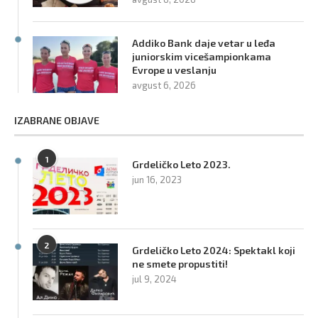
Addiko Bank daje vetar u leđa
juniorskim vicešampionkama
Evrope u veslanju
avgust 6, 2026
IZABRANE OBJAVE
1
Grdeličko Leto 2023.
jun 16, 2023
2
Grdeličko Leto 2024: Spektakl koji
ne smete propustiti!
jul 9, 2024