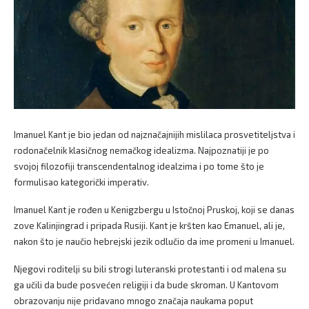
Imanuel Kant je bio jedan od najznačajnijih mislilaca prosvetiteljstva i
rodonačelnik klasičnog nemačkog idealizma. Najpoznatiji je po
svojoj filozofiji transcendentalnog idealzima i po tome što je
formulisao kategorički imperativ.
Imanuel Kant je rođen u Kenigzbergu u Istočnoj Pruskoj, koji se danas
zove Kalinjingrad i pripada Rusiji. Kant je kršten kao Emanuel, ali je,
nakon što je naučio hebrejski jezik odlučio da ime promeni u Imanuel.
Njegovi roditelji su bili strogi luteranski protestanti i od malena su
ga učili da bude posvećen religiji i da bude skroman. U Kantovom
obrazovanju nije pridavano mnogo značaja naukama poput