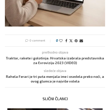
0 comment
0
prethodno objava
Traktor, rakete i golotinja: Hrvatska izabrala predstavnika
za Evroviziju 2023 (VIDEO)
sledeće objava
Rahela Ferari je tri puta menjala ime i osedela preko noći, a
ovog glumca je najviše volela
SLIČNI ČLANCI