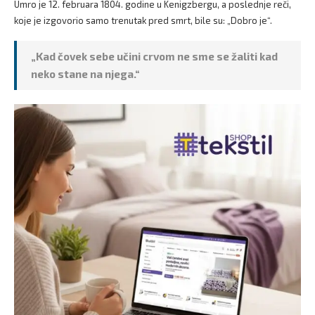
Umro je 12. februara 1804. godine u Kenigzbergu, a poslednje reči,
koje je izgovorio samo trenutak pred smrt, bile su: „Dobro je“.
„Kad čovek sebe učini crvom ne sme se žaliti kad
neko stane na njega.“