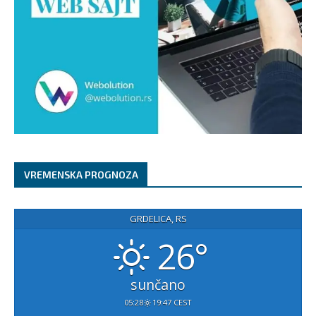
VREMENSKA PROGNOZA
GRDELICA, RS
26°
sunčano
05:28
19:47 CEST