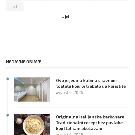
31
« jul
NEDAVNE OBJAVE
Ovo je jedina kabina u javnom
toaletu koju bi trebalo da koristite
avgust 6, 2026
Originalna italijanska karbonara:
Tradicionalni recept bez pavlake
koji Italijani obožavaju
avgust 6, 2026