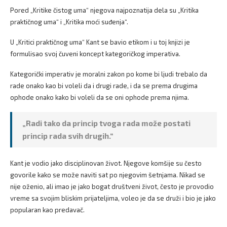
Pored „Kritike čistog uma“ njegova najpoznatija dela su „Kritika
praktičnog uma“ i „Kritika moći suđenja“.
U „Kritici praktičnog uma“ Kant se bavio etikom i u toj knjizi je
formulisao svoj čuveni koncept kategoričkog imperativa.
Kategorički imperativ je moralni zakon po kome bi ljudi trebalo da
rade onako kao bi voleli da i drugi rade, i da se prema drugima
ophode onako kako bi voleli da se oni ophode prema njima.
„Radi tako da princip tvoga rada može postati
princip rada svih drugih.“
Kant je vodio jako disciplinovan život. Njegove komšije su često
govorile kako se može naviti sat po njegovim šetnjama. Nikad se
nije oženio, ali imao je jako bogat društveni život, često je provodio
vreme sa svojim bliskim prijateljima, voleo je da se druži i bio je jako
popularan kao predavač.