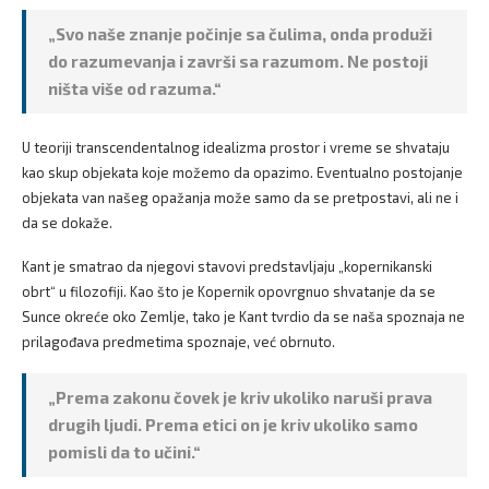
„Svo naše znanje počinje sa čulima, onda produži
do razumevanja i završi sa razumom. Ne postoji
ništa više od razuma.“
U teoriji transcendentalnog idealizma prostor i vreme se shvataju
kao skup objekata koje možemo da opazimo. Eventualno postojanje
objekata van našeg opažanja može samo da se pretpostavi, ali ne i
da se dokaže.
Kant je smatrao da njegovi stavovi predstavljaju „kopernikanski
obrt“ u filozofiji. Kao što je Kopernik opovrgnuo shvatanje da se
Sunce okreće oko Zemlje, tako je Kant tvrdio da se naša spoznaja ne
prilagođava predmetima spoznaje, već obrnuto.
„Prema zakonu čovek je kriv ukoliko naruši prava
drugih ljudi. Prema etici on je kriv ukoliko samo
pomisli da to učini.“