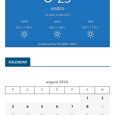
vedro
05:30
19:44 CEST
ned
pon
uto
33
/ 16
34
/ 16
35
/ 17
°C
°C
°C
°C
°C
°C
powered by
Weather Atlas
KALENDAR
avgust 2026.
P
U
S
Č
P
S
N
1
2
3
4
5
6
7
8
9
10
11
12
13
14
15
16