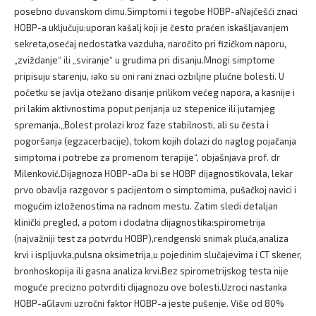
posebno duvanskom dimu.Simptomi i tegobe HOBP-aNajčešći znaci
HOBP-a uključuju:uporan kašalj koji je često praćen iskašljavanjem
sekreta,osećaj nedostatka vazduha, naročito pri fizičkom naporu,
„zviždanje“ ili „sviranje“ u grudima pri disanju.Mnogi simptome
pripisuju starenju, iako su oni rani znaci ozbiljne plućne bolesti. U
početku se javlja otežano disanje prilikom većeg napora, a kasnije i
pri lakim aktivnostima poput penjanja uz stepenice ili jutarnjeg
spremanja.„Bolest prolazi kroz faze stabilnosti, ali su česta i
pogoršanja (egzacerbacije), tokom kojih dolazi do naglog pojačanja
simptoma i potrebe za promenom terapije“, objašnjava prof. dr
Milenković.Dijagnoza HOBP-aDa bi se HOBP dijagnostikovala, lekar
prvo obavlja razgovor s pacijentom o simptomima, pušačkoj navici i
mogućim izloženostima na radnom mestu. Zatim sledi detaljan
klinički pregled, a potom i dodatna dijagnostika:spirometrija
(najvažniji test za potvrdu HOBP),rendgenski snimak pluća,analiza
krvi i ispljuvka,pulsna oksimetrija,u pojedinim slučajevima i CT skener,
bronhoskopija ili gasna analiza krvi.Bez spirometrijskog testa nije
moguće precizno potvrditi dijagnozu ove bolesti.Uzroci nastanka
HOBP-aGlavni uzročni faktor HOBP-a jeste pušenje. Više od 80%