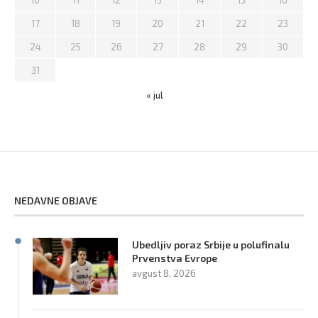
17
18
19
20
21
22
23
24
25
26
27
28
29
30
31
« jul
NEDAVNE OBJAVE
Ubedljiv poraz Srbije u polufinalu
Prvenstva Evrope
avgust 8, 2026