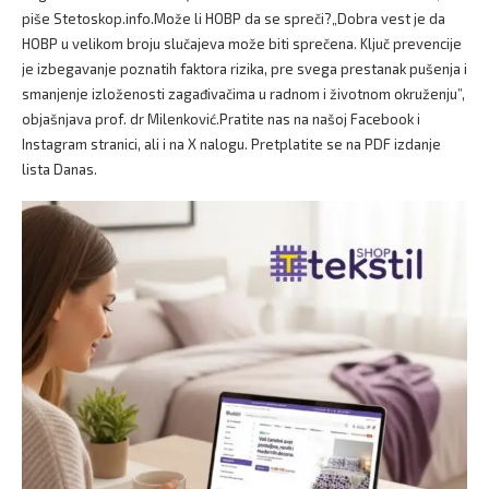
piše Stetoskop.info.Može li HOBP da se spreči?„Dobra vest je da
HOBP u velikom broju slučajeva može biti sprečena. Ključ prevencije
je izbegavanje poznatih faktora rizika, pre svega prestanak pušenja i
smanjenje izloženosti zagađivačima u radnom i životnom okruženju”,
objašnjava prof. dr Milenković.Pratite nas na našoj Facebook i
Instagram stranici, ali i na X nalogu. Pretplatite se na PDF izdanje
lista Danas.