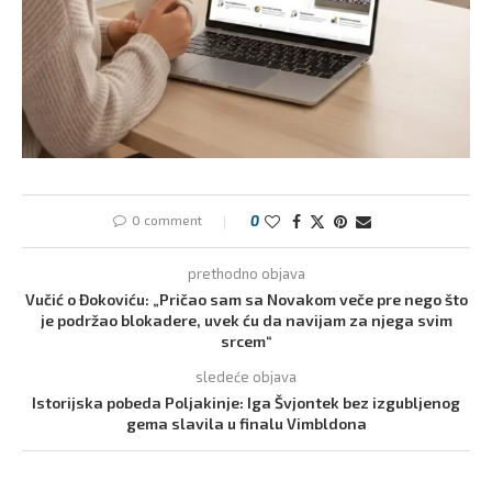
0 comment
0
prethodno objava
Vučić o Đokoviću: „Pričao sam sa Novakom veče pre nego što
je podržao blokadere, uvek ću da navijam za njega svim
srcem“
sledeće objava
Istorijska pobeda Poljakinje: Iga Švjontek bez izgubljenog
gema slavila u finalu Vimbldona