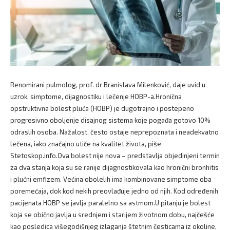
Renomirani pulmolog, prof. dr Branislava Milenković, daje uvid u
uzrok, simptome, dijagnostiku i lečenje HOBP-a.Hronična
opstruktivna bolest pluća (HOBP) je dugotrajno i postepeno
progresivno oboljenje disajnog sistema koje pogađa gotovo 10%
odraslih osoba. Nažalost, često ostaje neprepoznata i neadekvatno
lečena, iako značajno utiče na kvalitet života, piše
Stetoskop.info.Ova bolest nije nova – predstavlja objedinjeni termin
za dva stanja koja su se ranije dijagnostikovala kao hronični bronhitis
i plućni emfizem. Većina obolelih ima kombinovane simptome oba
poremećaja, dok kod nekih preovlađuje jedno od njih. Kod određenih
pacijenata HOBP se javlja paralelno sa astmom.U pitanju je bolest
koja se obično javlja u srednjem i starijem životnom dobu, najčešće
kao posledica višegodišnjeg izlaganja štetnim česticama iz okoline,