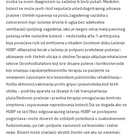
osoba sa ovom dijagnozom su sadašnji ili bivši pušači. Međutim,
bolest se može javiti i kod nepušača usled:dugotrajnog udisanja
prašine i štetnih isparenja na poslu,zagađenog vazduha u
zatvorenom (npr. loženje drveta ili uglja bez adekvatne
ventilacije),spoljnog zagađenja, iako je njegov uticaj manji,pasivnog
pušenja,retke nasledne bolesti – nedostatka alfa-1-antitripsina,
koja povećava rizik od emfizema u mlađem životnom dobu.Lečenje
HOBP-aNajvažniji korak u lečenju je potpuno prekidanje pušenja i
uklanjanje svih štetnih uticaja iz okoline.Terapija uključuje:inhalacione
lekove (bronhodilatatore koji šire disajne puteve i kortikosteroide
koji smanjuju zapaljenje)kiseoničku terapiju za pacijente sa
smanjenim zasićenjem krvi kiseonikom,pulmološku rehabilitaciju i
fizičku aktivnost,vakcinaciju protiv gripa i pneumokoka,kod težih
oblika – podrška aparata za disanje ili čak transplantacija
pluća.Redovno praćenje i pravilna terapija omogućavaju kontrolu
simptoma i usporavanje napredovanja bolesti.Šta se događa ako se
HOBP ne leči?Bez odgovarajućeg lečenja, HOBP se postepeno
pogoršava i može dovesti do ozbiljnih poteškoća u svakodnevnom
funkcionisanju, pa čak i potpune zavisnosti od kiseonika i stalne
nege. Bolest može značajno skratiti životni vek ako se zanemari,