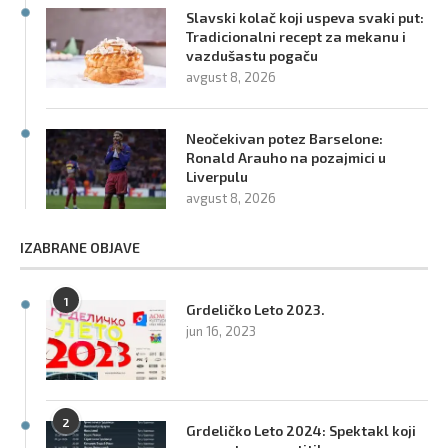
Slavski kolač koji uspeva svaki put:
Tradicionalni recept za mekanu i
vazdušastu pogaču
avgust 8, 2026
Neočekivan potez Barselone:
Ronald Arauho na pozajmici u
Liverpulu
avgust 8, 2026
IZABRANE OBJAVE
1
Grdeličko Leto 2023.
jun 16, 2023
2
Grdeličko Leto 2024: Spektakl koji