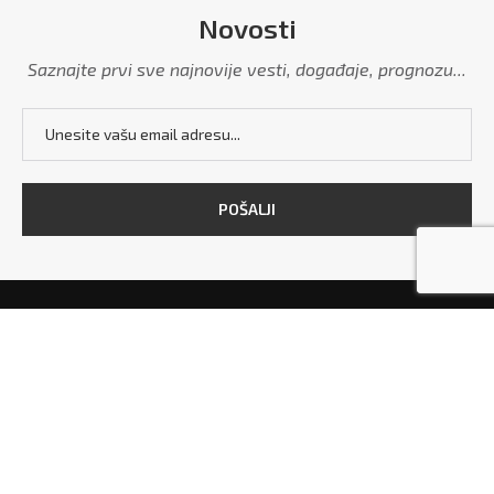
Novosti
Saznajte prvi sve najnovije vesti, događaje, prognozu...
POČETNA
MARKETING
POLITIKA PRIVATNOSTI
USLOVI KORIŠĆENJA
KONTAKT
Copyright © 2026 - All Right Reserved. Designed and Developed by
Grdelica.rs
and
TekstilShop.rs