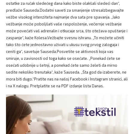
ostatke za ručak sledećeg dana kako biste olakšali sledeći dan“,
predlaže Sauseda.Dodatni saveti za smanjenje stresaIzbegavajte
vežbe visokog intenziteta najmanje dva sata pre spavanja. „Iako
vežbanje može poboljšati vaše raspoloženje, večernje vežbanje
može povećati vaš adrenalin i otkucaje srca, što otežava opuštanje i
zaspanje“, kaže Kolesa.Vežbajte svesnu ishranu. „To možete učiniti
tako što ćete jednostavno uživati u ukusu svog prvog zalogaja i
ceniti ga“, savetuje Sauseda.Posvetite se aktivnosti koja vas
smiruje, u zavisnosti od toga kako se osećate. „Ponekad ćete se
osećati udobnije u šetnji, a ponekad ćete samo želeti da mirno
sedite nekoliko trenutaka“, kaže Sauseda. „Šta god da izaberete, ne
mora biti dugo.“Pratite nas na našoj Facebook i Instagram stranici, ali
i na X nalogu. Pretplatite se na PDF izdanje lista Danas.