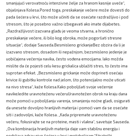
smanjujući verovatnoću intenzivne želje za hranom kasnije uveče“,
objašnjava Kolesa.Pored toga, preskakanje večere može dovesti do
pada šećera u krvi, što može učiniti da se osećate razdražljivo i pod
stresom, što je posebno važno izbegavati ako imate dijabetes.
„Razdražljivost izazvana glađu je veoma stvarna, a hronično
preskakanje večere, ili bilo kog obroka, može pogoršati stresne
situacije“, dodaje Sauseda.Besmisleno grickanjeBez obzira da li je
izazvano stresom, dosadom ili nepažnjom, bezsmisleno jedenje je
uobičajena večernja navika, često vođena emocijama. Iako možda
mislite da će pojesti celu kesu grickalica ublažiti stres, to često ima
suprotan efekat. „Bezsmisleno grickanje može doprineti osećaju
krivice ili gubitku kontrole nad jelom, što potencijalno može uticati
na nivo stresa“, kaže Kolesa.Kako poboljšati svoje večernje
navikeJedite uravnoteženu večeruUravnotežen obrok na kraju dana
može pomoći u poboljšanju varenja, smanjenju noćne gladi, osigurati
da unesete dovoljno hranljivih materija i pomoći vam da se osećate
siti i zadovoljni, kaže Kolesa. „Kada pripremate uravnoteženu
večeru, fokusirajte se na proteine, masti i vlakna“, savetuje Sauseda.
„Ova kombinacija hranljivih materija daje vam stabilnu energiju i
podržava zdrav nivo šećera u krvi i metabolizam.“Strateški