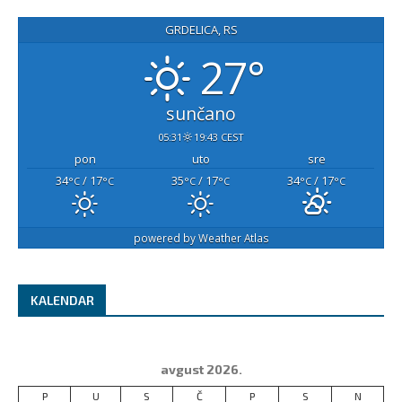
GRDELICA, RS
27°
sunčano
05:31
19:43 CEST
pon
uto
sre
34
/ 17
35
/ 17
34
/ 17
°C
°C
°C
°C
°C
°C
powered by
Weather Atlas
KALENDAR
avgust 2026.
P
U
S
Č
P
S
N