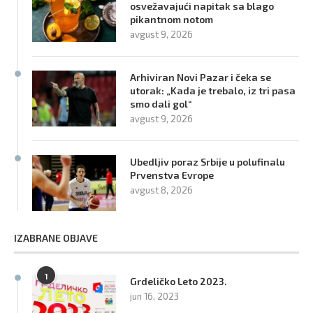
osvežavajući napitak sa blago
pikantnom notom
avgust 9, 2026
Arhiviran Novi Pazar i čeka se
utorak: „Kada je trebalo, iz tri pasa
smo dali gol“
avgust 9, 2026
Ubedljiv poraz Srbije u polufinalu
Prvenstva Evrope
avgust 8, 2026
IZABRANE OBJAVE
1
Grdeličko Leto 2023.
jun 16, 2023