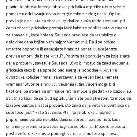
planirajte obrokeJedenje obroka i grickalica otprilike u isto vreme
pomaže u održavanju nivoa energije tokom celog dana. „Opšte
pravilo je da ciljate na obrok ili grickalice svaka tri do šest sati, pri
čemu obroci i grickalice postaju lakši kako se približavate vremenu
za spavanje“, kaže Kolesa. Sauseda predlaže da razmislite o
delovima dana koji su vam najproblematičniji. Da li se obično
umarate popodne ili naručujete hranu za poneti uveče jer ste
previše umorni da biste kuvali? „Počnite sa područjem za koje znate
da je problem“, savetuje Sauseda. „Ovo bi moglo da znači uvođenje
grickalica kako bi se sprečio pad energije popodne ili kuvanje
dvostruke količine hrane i zamrzavanje za večeri kada nemate
vremena.“Stvorite smirujuću večernju rutinuVečeri mogu biti
haotične, pa stvaranje smirujuće rutine može izgledati kao izazov, ali
stručnjaci kažu da se trud isplati. „Kada ste pod stresom, to može da
izazove pustoš u vašoj probavi, što znači da je veća verovatnoća da
ćete loše jesti“, kaže Sauseda. Planiranje obroka unapred ili
pripremanje obroka nekoliko dana unapred može pomoći, kao i
smanjenje vremena provedenog ispred ekrana. „Možete prošetati
posle večere kako biste pomogli varenju, a možete spakovati