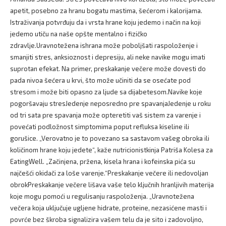
apetit, posebno za hranu bogatu mastima, šećerom i kalorijama.
Istraživanja potvrđuju da i vrsta hrane koju jedemo i način na koji
jedemo utiču na naše opšte mentalno i fizičko
zdravlje.Uravnotežena ishrana može poboljšati raspoloženje i
smanjiti stres, anksioznost i depresiju, ali neke navike mogu imati
suprotan efekat. Na primer, preskakanje večere može dovesti do
pada nivoa šećera u krvi, što može učiniti da se osećate pod
stresom i može biti opasno za ljude sa dijabetesom.Navike koje
pogoršavaju stresJedenje neposredno pre spavanjaJedenje u roku
od tri sata pre spavanja može opteretiti vaš sistem za varenje i
povećati podložnost simptomima poput refluksa kiseline ili
gorušice. „Verovatno je to povezano sa sastavom vašeg obroka ili
količinom hrane koju jedete“, kaže nutricionistkinja Patriša Kolesa za
EatingWell. „Začinjena, pržena, kisela hrana i kofeinska pića su
najčešći okidači za loše varenje.“Preskakanje večere ili nedovoljan
obrokPreskakanje večere lišava vaše telo ključnih hranljivih materija
koje mogu pomoći u regulisanju raspoloženja. „Uravnotežena
večera koja uključuje ugljene hidrate, proteine, nezasićene masti i
povrće bez škroba signalizira vašem telu da je sito i zadovoljno,