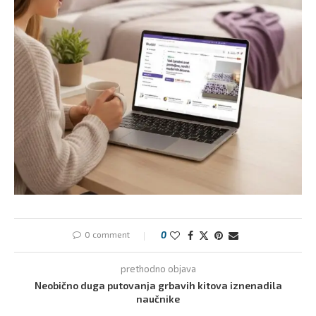
0 comment
0
prethodno objava
Neobično duga putovanja grbavih kitova iznenadila
naučnike