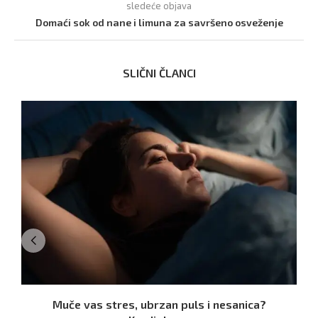
sledeće objava
Domaći sok od nane i limuna za savršeno osveženje
SLIČNI ČLANCI
Muče vas stres, ubrzan puls i nesanica?