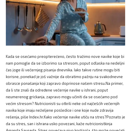
Kada se osećamo preopterećeno, često tražimo nove navike koje bi
nam pomogle da se izborimo sa stresom, poput odlaska na nedeljni
čas joge ili večernjeg pisanja dnevnika. Iako takve rutine mogu biti
korisne, ponekad je još važnije da obratimo pažnju na svakodnevne
obrasce ponašanja koji zapravo doprinose našem stresu.Na primer,
da li ste znali da određene večernje navike u ishrani, poput
neumerenog grickanja, zapravo mogu učiniti da se osećamo pod
većim stresom? Nutricionisti su otkrili neke od najčešćih večernjih
navika koje imaju neželjene posledice i one koje nude zdravija
rešenja, piše Index.hr.Kako večernje navike utiču na stres?Poznato je
da su stres, san i ishrana usko povezani, kaže nutricionistkinja
Amanda Sauseda. Stres povećava nivo kortizola, što može povećati