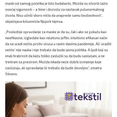
maski od samog početka je bilo budalasto. Možda su stvorili lažni
osećaj sigurnosti – a time i dozvolu za nastavak polunormalnog
života. Nisu učinili skoro ništa da unaprede samu bezbednost“,
objašnjava kolumnista Njujork tajmsa.
„Poslednje opravdanje za maske je da su, čak i ako se pokažu kao
neefikasne, izgledale kao relativno jeftin, intuitivno efikasan način
da se uradi nešto protiv virusa u ranim danima pandemije. Ali ‘uraditi
nešto’ nije nauka i nije trebalo da bude javna politika. A ljudi koji su
imali hrabrosti da kažu toliko zaslužili su da budu saslušani, a ne
tretirani sa prezirom. Možda nikada neće dobiti izvinjenje koje
zaslužuju, ali opravdanje bi trebalo da bude dovoljno“, smatra
Stivens.