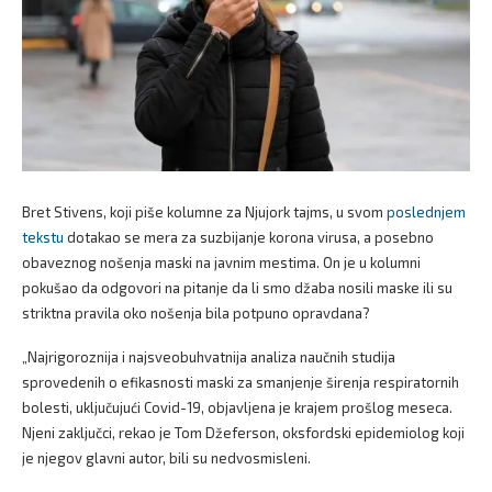
Bret Stivens, koji piše kolumne za Njujork tajms, u svom
poslednjem
tekstu
dotakao se mera za suzbijanje korona virusa, a posebno
obaveznog nošenja maski na javnim mestima. On je u kolumni
pokušao da odgovori na pitanje da li smo džaba nosili maske ili su
striktna pravila oko nošenja bila potpuno opravdana?
„Najrigoroznija i najsveobuhvatnija analiza naučnih studija
sprovedenih o efikasnosti maski za smanjenje širenja respiratornih
bolesti, uključujući Covid-19, objavljena je krajem prošlog meseca.
Njeni zaključci, rekao je Tom Džeferson, oksfordski epidemiolog koji
je njegov glavni autor, bili su nedvosmisleni.