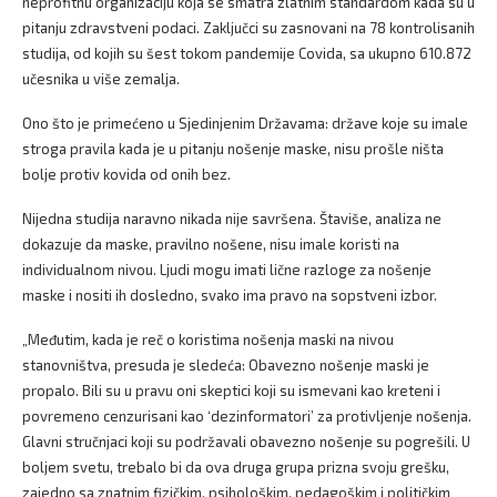
neprofitnu organizaciju koja se smatra zlatnim standardom kada su u
pitanju zdravstveni podaci. Zaključci su zasnovani na 78 kontrolisanih
studija, od kojih su šest tokom pandemije Covida, sa ukupno 610.872
učesnika u više zemalja.
Ono što je primećeno u Sjedinjenim Državama: države koje su imale
stroga pravila kada je u pitanju nošenje maske, nisu prošle ništa
bolje protiv kovida od onih bez.
Nijedna studija naravno nikada nije savršena. Štaviše, analiza ne
dokazuje da maske, pravilno nošene, nisu imale koristi na
individualnom nivou. Ljudi mogu imati lične razloge za nošenje
maske i nositi ih dosledno, svako ima pravo na sopstveni izbor.
„Međutim, kada je reč o koristima nošenja maski na nivou
stanovništva, presuda je sledeća: Obavezno nošenje maski je
propalo. Bili su u pravu oni skeptici koji su ismevani kao kreteni i
povremeno cenzurisani kao ‘dezinformatori’ za protivljenje nošenja.
Glavni stručnjaci koji su podržavali obavezno nošenje su pogrešili. U
boljem svetu, trebalo bi da ova druga grupa prizna svoju grešku,
zajedno sa znatnim fizičkim, psihološkim, pedagoškim i političkim