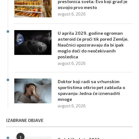
prestonica sveta: Evo koji grad je
osvojio prvo mesto
avgust 6, 2026
U aprilu 2029. godine ogroman
asteroid će proći tik pored Zemlje.
Naučnici upozoravaju da bi ipak
moglo doći do neočekivanih
posledica
avgust 6, 2026
Doktor koji radi sa vrhunskim
sportistima otkrio pet zabluda o
spavanju: Jedna će iznenaditi
mnoge
avgust 6, 2026
IZABRANE OBJAVE
1