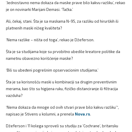
‘Jednostavno nema dokaza da maske prave bilo kakvu razliku’, rekao
je on novinarki Marijani Demasi. ‘Tačka.’
Ali, čekaj, stani. Šta je sa maskama N-95, za razliku od hirurških ili
platnenih maski nižeg kvaliteta?
‘Nema razlike – ništa od toga’, rekao je Džeferson.
Šta je sa studijama koje su prvobitno ubedile kreatore politike da
nametnu obavezno korišćenje maske?
‘Bili su ubeđeni pogrešnim opservacionim studijama.’
Šta je sa korisnošću maski u kombinaciji sa drugim preventivnim
merama, kao što su higijena ruku, fizičko distanciranje ili filtracija
vazduha?
‘Nema dokaza da mnoge od ovih stvari prave bilo kakvu razliku’“,
napisao je Stivens u kolumni, a prenela
Nova.rs
.
Džeferson i 11 kolega sproveli su studiju za ‘Cochrane’, britansku