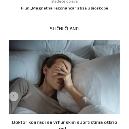
sledeće objava
Film „Magnetna rezonanca“ stiže u bioskope
SLIČNI ČLANCI
Doktor koji radi sa vrhunskim sportistima otkrio
pet...