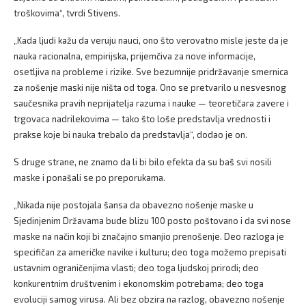
troškovima“, tvrdi Stivens.
„Kada ljudi kažu da veruju nauci, ono što verovatno misle jeste da je
nauka racionalna, empirijska, prijemčiva za nove informacije,
osetljiva na probleme i rizike. Sve bezumnije pridržavanje smernica
za nošenje maski nije ništa od toga. Ono se pretvarilo u nesvesnog
saučesnika pravih neprijatelja razuma i nauke — teoretičara zavere i
trgovaca nadrilekovima — tako što loše predstavlja vrednosti i
prakse koje bi nauka trebalo da predstavlja“, dodao je on.
S druge strane, ne znamo da li bi bilo efekta da su baš svi nosili
maske i ponašali se po preporukama.
„Nikada nije postojala šansa da obavezno nošenje maske u
Sjedinjenim Državama bude blizu 100 posto poštovano i da svi nose
maske na način koji bi značajno smanjio prenošenje. Deo razloga je
specifičan za američke navike i kulturu; deo toga možemo prepisati
ustavnim ograničenjima vlasti; deo toga ljudskoj prirodi; deo
konkurentnim društvenim i ekonomskim potrebama; deo toga
evoluciji samog virusa. Ali bez obzira na razlog, obavezno nošenje