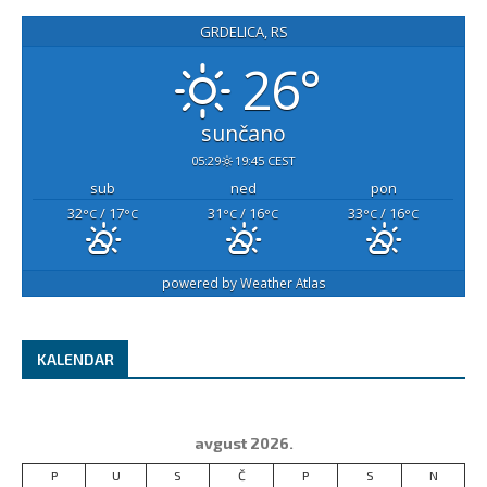
GRDELICA, RS
26°
sunčano
05:29
19:45 CEST
sub
ned
pon
32
/ 17
31
/ 16
33
/ 16
°C
°C
°C
°C
°C
°C
powered by
Weather Atlas
KALENDAR
avgust 2026.
P
U
S
Č
P
S
N