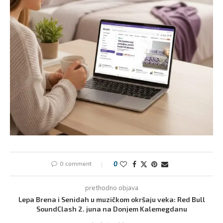
0 comment
0
prethodno objava
Lepa Brena i Senidah u muzičkom okršaju veka: Red Bull
SoundClash 2. juna na Donjem Kalemegdanu