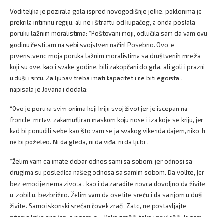
Voditeljka je pozirala gola ispred novogodišnje jelke, poklonima je
prekrila intimnu regiju, ali ne i štraftu od kupaćeg, a onda poslala
poruku lažnim moralistima: “Poštovani moji, odlučila sam da vam ovu
godinu čestitam na sebi svojstven način! Posebno. Ovo je
prvenstveno moja poruka lažnim moralistima sa društvenih mreža
koji su ove, kao i svake godine, bili zakopčani do grla, ali goli i prazni
u duši i srcu. Za ljubav treba imati kapacitet i ne biti egoista”,
napisala je Jovana i dodala:
“Ovo je poruka svim onima koji kriju svoj život jer je iscepan na
froncle, mrtav, zakamufliran maskom koju nose i iza koje se kriju, jer
kad bi ponudili sebe kao što vam se ja svakog vikenda dajem, niko ih
ne bi poželeo. Ni da gleda, ni da viđa, ni da ljubi”.
“Želim vam da imate dobar odnos sami sa sobom, jer odnosi sa
drugima su posledica našeg odnosa sa samim sobom. Da volite, jer
bez emocije nema zivota , kao i da zaradite novca dovoljno da živite
u izobilju, bezbrižno. Želim vam da osetite sreću i da sa njom u duši
živite. Samo iskonski srećan čovek zrači. Zato, ne postavljajte