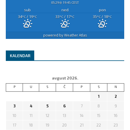
05:29
19:45 CEST
sub
ned
pon
34
/ 19
33
/ 17
35
/ 18
°C
°C
°C
°C
°C
°C
powered by
Weather Atlas
KALENDAR
avgust 2026.
P
U
S
Č
P
S
N
1
2
3
4
5
6
7
8
9
10
11
12
13
14
15
16
17
18
19
20
21
22
23