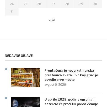
24
25
26
27
28
29
30
31
« jul
NEDAVNE OBJAVE
Proglašena je nova kulinarska
prestonica sveta: Evo koji grad je
osvojio prvo mesto
avgust 6, 2026
U aprilu 2029. godine ogroman
asteroid će proći tik pored Zemlje.