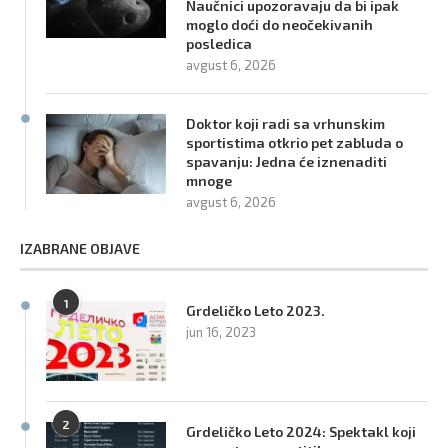
Naučnici upozoravaju da bi ipak
moglo doći do neočekivanih
posledica
avgust 6, 2026
Doktor koji radi sa vrhunskim
sportistima otkrio pet zabluda o
spavanju: Jedna će iznenaditi
mnoge
avgust 6, 2026
IZABRANE OBJAVE
1
Grdeličko Leto 2023.
jun 16, 2023
2
Grdeličko Leto 2024: Spektakl koji