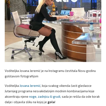
Voditeljka Jovana Jeremić je na Instagramu čestitala Novu godinu
golišavom fotografijom
Voditeljka
Jovana Jeremić
, koja svakog vikenda časti gledaoce
Jutarnjeg programa nesvakidašnjim modnim kombinacijama koje
akcentiraju njene
noge, zadnjicu ili grudi,
sada je rešila da ode korak
dalje i objavila sliku na kojoj je
gola
!