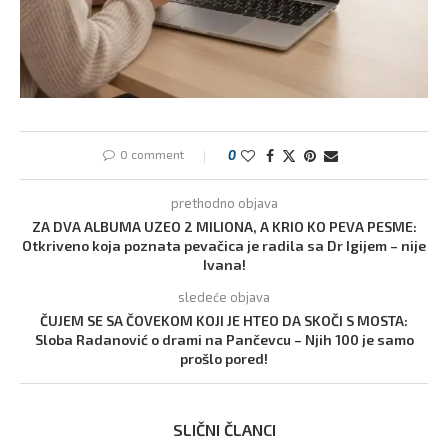
0 comment
0
prethodno objava
ZA DVA ALBUMA UZEO 2 MILIONA, A KRIO KO PEVA PESME:
Otkriveno koja poznata pevačica je radila sa Dr Igijem – nije
Ivana!
sledeće objava
ČUJEM SE SA ČOVEKOM KOJI JE HTEO DA SKOČI S MOSTA:
Sloba Radanović o drami na Pančevcu – Njih 100 je samo
prošlo pored!
SLIČNI ČLANCI