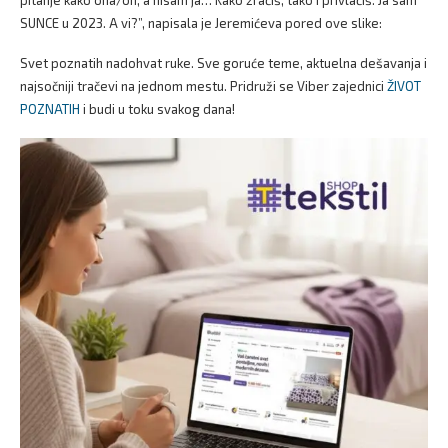
pitanje kako ona/on, a nisam ja… Kako zračiš, tako i privlačiš. Ja sam
SUNCE u 2023. A vi?”, napisala je Jeremićeva pored ove slike:
Svet poznatih nadohvat ruke. Sve goruće teme, aktuelna dešavanja i
najsočniji tračevi na jednom mestu. Pridruži se Viber zajednici
ŽIVOT
POZNATIH
i budi u toku svakog dana!