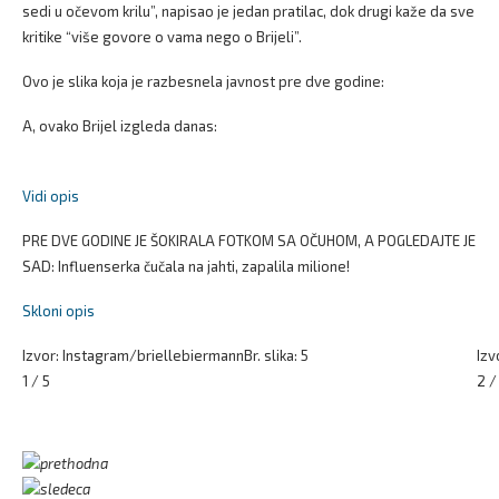
sedi u očevom krilu”, napisao je jedan pratilac, dok drugi kaže da sve
kritike “više govore o vama nego o Brijeli”.
Ovo je slika koja je razbesnela javnost pre dve godine:
A, ovako Brijel izgleda danas:
Vidi opis
PRE DVE GODINE JE ŠOKIRALA FOTKOM SA OČUHOM, A POGLEDAJTE JE
SAD: Influenserka čučala na jahti, zapalila milione!
Skloni opis
Izvor: Instagram/briellebiermann
Br. slika: 5
Izv
1 / 5
2 /