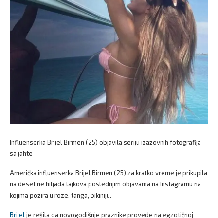
Influenserka Brijel Birmen (25) objavila seriju izazovnih fotografija
sa jahte
Američka influenserka Brijel Birmen (25) za kratko vreme je prikupila
na desetine hiljada lajkova poslednjim objavama na Instagramu na
kojima pozira u roze, tanga, bikiniju.
Brijel
je rešila da novogodišnje praznike provede na egzotičnoj