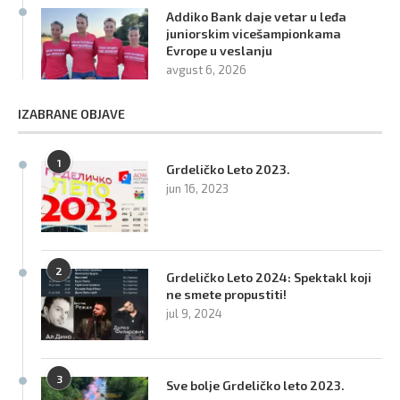
Addiko Bank daje vetar u leđa
juniorskim vicešampionkama
Evrope u veslanju
avgust 6, 2026
IZABRANE OBJAVE
1
Grdeličko Leto 2023.
jun 16, 2023
2
Grdeličko Leto 2024: Spektakl koji
ne smete propustiti!
jul 9, 2024
3
Sve bolje Grdeličko leto 2023.