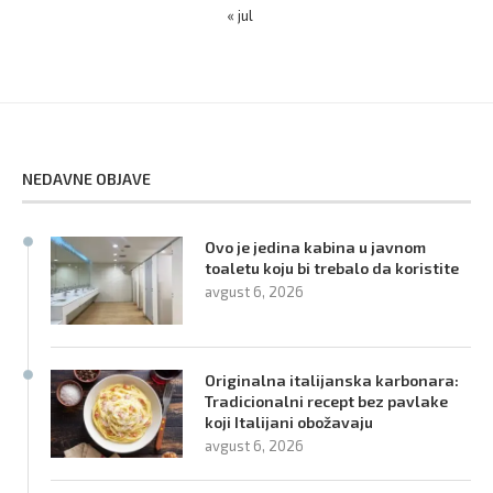
« jul
NEDAVNE OBJAVE
Ovo je jedina kabina u javnom
toaletu koju bi trebalo da koristite
avgust 6, 2026
Originalna italijanska karbonara:
Tradicionalni recept bez pavlake
koji Italijani obožavaju
avgust 6, 2026