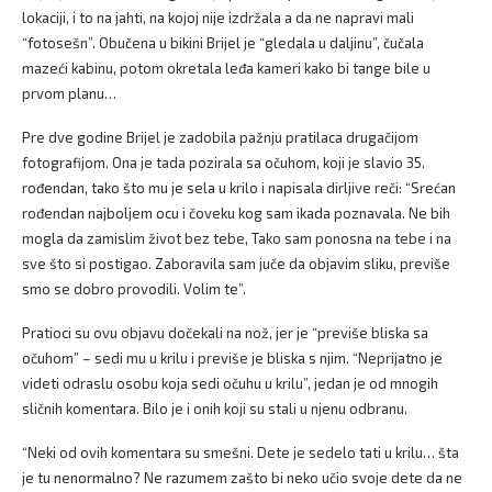
lokaciji, i to na jahti, na kojoj nije izdržala a da ne napravi mali
“fotosešn”. Obučena u bikini Brijel je “gledala u daljinu”, čučala
mazeći kabinu, potom okretala leđa kameri kako bi tange bile u
prvom planu…
Pre dve godine Brijel je zadobila pažnju pratilaca drugačijom
fotografijom. Ona je tada pozirala sa očuhom, koji je slavio 35.
rođendan, tako što mu je sela u krilo i napisala dirljive reči: “Srećan
rođendan najboljem ocu i čoveku kog sam ikada poznavala. Ne bih
mogla da zamislim život bez tebe, Tako sam ponosna na tebe i na
sve što si postigao. Zaboravila sam juče da objavim sliku, previše
smo se dobro provodili. Volim te”.
Pratioci su ovu objavu dočekali na nož, jer je “previše bliska sa
očuhom” – sedi mu u krilu i previše je bliska s njim. “Neprijatno je
videti odraslu osobu koja sedi očuhu u krilu”, jedan je od mnogih
sličnih komentara. Bilo je i onih koji su stali u njenu odbranu.
“Neki od ovih komentara su smešni. Dete je sedelo tati u krilu… šta
je tu nenormalno? Ne razumem zašto bi neko učio svoje dete da ne