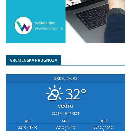
VREMENSKA PROGNOZA
GRDELICA, RS
32°
vedro
05:28
19:47 CEST
pet
sub
ned
32
/ 17
32
/ 17
32
/ 16
°C
°C
°C
°C
°C
°C