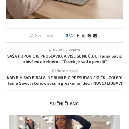
0 comment
0
prethodno objava
SAŠA POPOVIĆ JE PROSLAVIO, A VIŠE SE NE ČUJU: Tanja Savić
o bivšem direktoru – “Čovek je sad u penziji”
sledeće objava
KAD BIH SAD BIRALA, NE BI MI BIO PRESUDAN FIZIČKI IZGLED!
Tanja Savić iskeno o svojim greškama, deci i NOVOJ LJUBAVI
SLIČNI ČLANCI