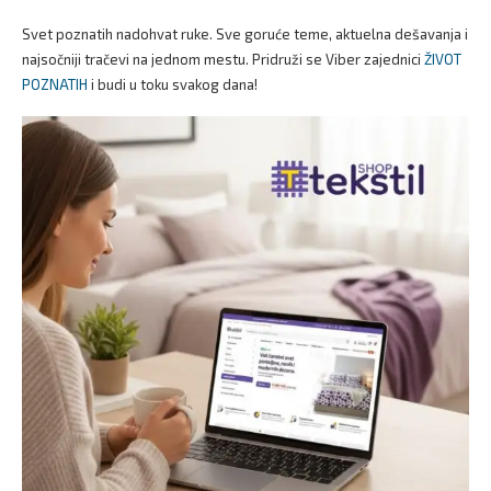
Svet poznatih nadohvat ruke. Sve goruće teme, aktuelna dešavanja i
najsočniji tračevi na jednom mestu. Pridruži se Viber zajednici
ŽIVOT
POZNATIH
i budi u toku svakog dana!