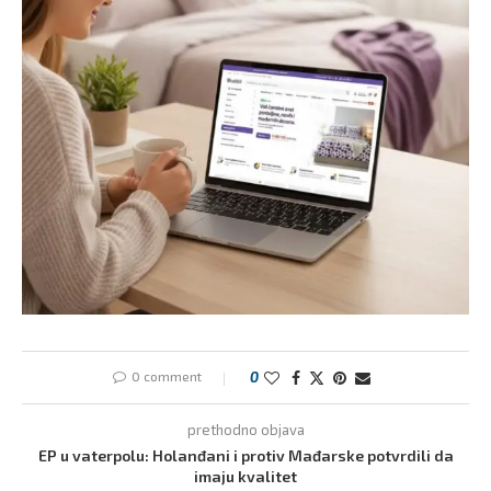
0 comment
0
prethodno objava
EP u vaterpolu: Holanđani i protiv Mađarske potvrdili da
imaju kvalitet