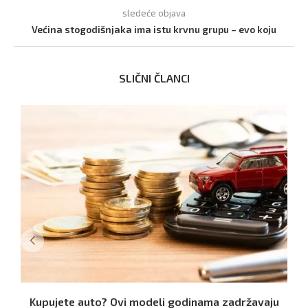
sledeće objava
Većina stogodišnjaka ima istu krvnu grupu – evo koju
SLIČNI ČLANCI
Kupujete auto? Ovi modeli godinama zadržavaju