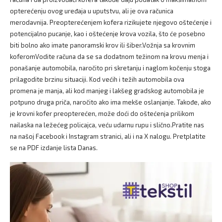
opterećenju ovog uređaja u uputstvu, ali je ova računica
merodavnija. Preopterećenjem kofera rizikujete njegovo oštećenje i
potencijalno pucanje, kao i oštećenje krova vozila, što će posebno
biti bolno ako imate panoramski krov ili šiber.Vožnja sa krovnim
koferomVodite računa da se sa dodatnom težinom na krovu menja i
ponašanje automobila, naročito pri skretanju i naglom kočenju stoga
prilagodite brzinu situaciji. Kod većih i težih automobila ova
promena je manja, ali kod manjeg i lakšeg gradskog automobila je
potpuno druga priča, naročito ako ima mekše oslanjanje. Takođe, ako
je krovni kofer preopterećen, može doći do oštećenja prilikom
nailaska na ležećeg policajca, veću udarnu rupu i slično.Pratite nas
na našoj Facebook i Instagram stranici, ali i na X nalogu. Pretplatite
se na PDF izdanje lista Danas.