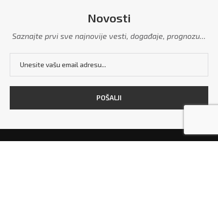
Novosti
Saznajte prvi sve najnovije vesti, događaje, prognozu...
POČETNA
MARKETING
POLITIKA PRIVATNOSTI
USLOVI KORIŠĆENJA
KONTAKT
Copyright © 2026 - All Right Reserved. Designed and Developed by
Grdelica.rs
and
TekstilShop.rs