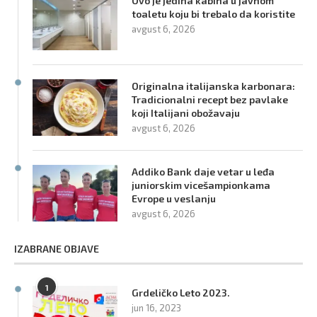
Ovo je jedina kabina u javnom
toaletu koju bi trebalo da koristite
avgust 6, 2026
Originalna italijanska karbonara:
Tradicionalni recept bez pavlake
koji Italijani obožavaju
avgust 6, 2026
Addiko Bank daje vetar u leđa
juniorskim vicešampionkama
Evrope u veslanju
avgust 6, 2026
IZABRANE OBJAVE
1
Grdeličko Leto 2023.
jun 16, 2023