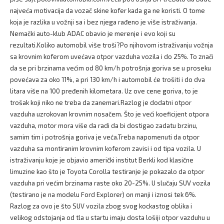
najveća motivacija da vozač skine kofer kada ga ne koristi. O tome
koja je razlika u vožnji sa i bez njega rađeno je više istraživanja.
Nemački auto-klub ADAC obavio je merenje i evo koji su
rezultati.Koliko automobil više troši?Po njihovom istraživanju vožnja
sa krovnim koferom uvećava otpor vazduha vozila i do 25%. To znači
da se pri brzinama većim od 80 km/h potrošnja goriva se u proseku
povećava za oko 11%, a pri 130 km/h i automobil će trošiti i do dva
litara više na 100 pređenih kilometara. Uz ove cene goriva, to je
trošak koji niko ne treba da zanemari.Razlog je dodatni otpor
vazduha uzrokovan krovnim nosačem. Što je veći koeficijent otpora
vazduha, motor mora više da radi da bi dostigao zadatu brzinu,
samim tim i potrošnja goriva je veća.Treba napomenuti da otpor
vazduha sa montiranim krovnim koferom zavisi i od tipa vozila. U
istraživanju koje je objavio američki institut Berkli kod klasične
limuzine kao što je Toyota Corolla testiranje je pokazalo da otpor
vazduha pri većim brzinama raste oko 20-25%. U slučaju SUV vozila
(testirano je na modelu Ford Explorer) on manji i iznosi tek 6%.
Razlog za ovo je što SUV vozila zbog svog kockastog oblika i
velikog odstojanja od tla u startu imaju dosta lošiji otpor vazduhu u