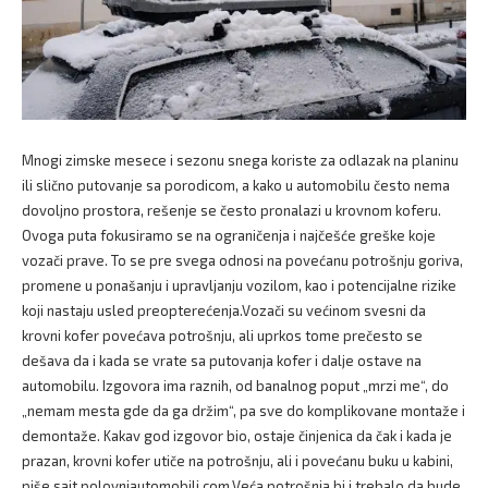
Mnogi zimske mesece i sezonu snega koriste za odlazak na planinu
ili slično putovanje sa porodicom, a kako u automobilu često nema
dovoljno prostora, rešenje se često pronalazi u krovnom koferu.
Ovoga puta fokusiramo se na ograničenja i najčešće greške koje
vozači prave. To se pre svega odnosi na povećanu potrošnju goriva,
promene u ponašanju i upravljanju vozilom, kao i potencijalne rizike
koji nastaju usled preopterećenja.Vozači su većinom svesni da
krovni kofer povećava potrošnju, ali uprkos tome prečesto se
dešava da i kada se vrate sa putovanja kofer i dalje ostave na
automobilu. Izgovora ima raznih, od banalnog poput „mrzi me“, do
„nemam mesta gde da ga držim“, pa sve do komplikovane montaže i
demontaže. Kakav god izgovor bio, ostaje činjenica da čak i kada je
prazan, krovni kofer utiče na potrošnju, ali i povećanu buku u kabini,
piše sajt polovniautomobili.com.Veća potrošnja bi i trebalo da bude