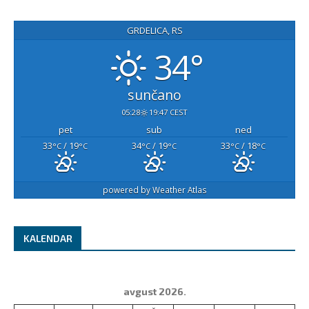
GRDELICA, RS
34°
sunčano
05:28
19:47 CEST
pet
sub
ned
33
/ 19
34
/ 19
33
/ 18
°C
°C
°C
°C
°C
°C
powered by
Weather Atlas
KALENDAR
avgust 2026.