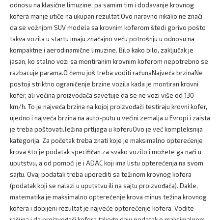
odnosu na klasične limuzine, pa samim tim i dodavanje krovnog
kofera manje utiče na ukupan rezultat.Ovo naravno nikako ne znači
da se vožnjom SUV modela sa krovnim koferom štedi gorivo pošto
takva vozila u startu imaju značajno veću potrošnju u odnosu na
kompaktne i aerodinamične limuzine. Bilo kako bilo, zaključak je
jasan, ko stalno vozi sa montiranim krovnim koferom nepotrebno se
razbacuje parama.O čemu još treba voditi računaNajveća brzinaNe
postoji striktno ograničenje brzine vozila kada je montiran krovni
kofer, ali većina proizvođača savetuje da se ne vozi više od 130
km/h. To je najveća brzina na kojoj proizvođači testiraju krovni kofer,
ujedno i najveća brzina na auto-putu u većini zemalja u Evropi i zaista
je treba poštovati.Težina prtljaga u koferuOvo je već kompleksnija
kategorija. Za početak treba znati koje je maksimalno opterećenje
krova što je podatak specifičan za svako vozilo i možete ga naći u
uputstvu, a od pomoći je i ADAC koji ima listu opterećenja na svom
sajtu. Ovaj podatak treba uporediti sa težinom krovnog kofera
(podatak koji se nalazi u uputstvu ili na sajtu proizvođača). Dakle,
matematika je maksimalno opterećenje krova minus težina krovnog
kofera i dobijeni rezultat je najveće opterećenje kofera. Vodite
računa i da proizvođači kofera takođe daju podatak o maksimalnom