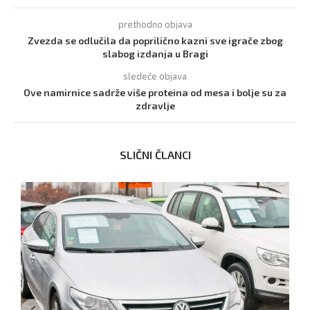
prethodno objava
Zvezda se odlučila da poprilično kazni sve igrače zbog
slabog izdanja u Bragi
sledeće objava
Ove namirnice sadrže više proteina od mesa i bolje su za
zdravlje
SLIČNI ČLANCI