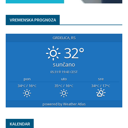
VREMENSKA PROGNOZA
GRDELICA, RS
32°
sunčano
05:31
19:43 CEST
pon
uto
sre
34
/ 16
35
/ 16
34
/ 17
°C
°C
°C
°C
°C
°C
powered by
Weather Atlas
KALENDAR