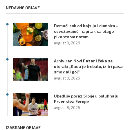
NEDAVNE OBJAVE
Domaći sok od kajsija i đumbira –
osvežavajući napitak sa blago
pikantnom notom
avgust 9, 2026
Arhiviran Novi Pazar i čeka se
utorak: „Kada je trebalo, iz tri pasa
smo dali gol“
avgust 9, 2026
Ubedljiv poraz Srbije u polufinalu
Prvenstva Evrope
avgust 8, 2026
IZABRANE OBJAVE