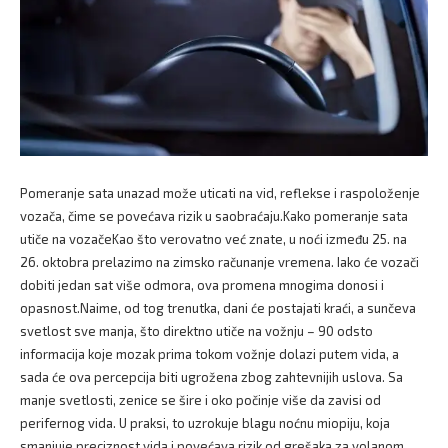
Pomeranje sata unazad može uticati na vid, reflekse i raspoloženje
vozača, čime se povećava rizik u saobraćaju.Kako pomeranje sata
utiče na vozačeKao što verovatno već znate, u noći između 25. na
26. oktobra prelazimo na zimsko računanje vremena. Iako će vozači
dobiti jedan sat više odmora, ova promena mnogima donosi i
opasnost.Naime, od tog trenutka, dani će postajati kraći, a sunčeva
svetlost sve manja, što direktno utiče na vožnju – 90 odsto
informacija koje mozak prima tokom vožnje dolazi putem vida, a
sada će ova percepcija biti ugrožena zbog zahtevnijih uslova. Sa
manje svetlosti, zenice se šire i oko počinje više da zavisi od
perifernog vida. U praksi, to uzrokuje blagu noćnu miopiju, koja
smanjuje preciznost vida i povećava rizik od grešaka za volanom,