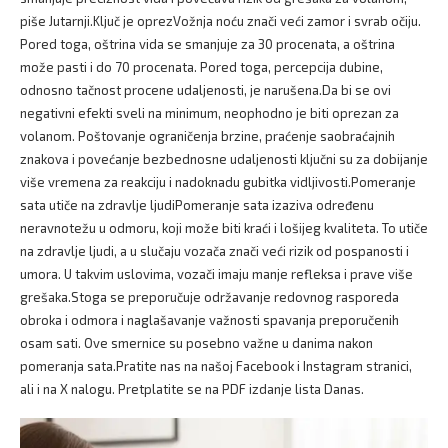
piše Jutarnji.Ključ je oprezVožnja noću znači veći zamor i svrab očiju.
Pored toga, oštrina vida se smanjuje za 30 procenata, a oštrina
može pasti i do 70 procenata. Pored toga, percepcija dubine,
odnosno tačnost procene udaljenosti, je narušena.Da bi se ovi
negativni efekti sveli na minimum, neophodno je biti oprezan za
volanom. Poštovanje ograničenja brzine, praćenje saobraćajnih
znakova i povećanje bezbednosne udaljenosti ključni su za dobijanje
više vremena za reakciju i nadoknadu gubitka vidljivosti.Pomeranje
sata utiče na zdravlje ljudiPomeranje sata izaziva određenu
neravnotežu u odmoru, koji može biti kraći i lošijeg kvaliteta. To utiče
na zdravlje ljudi, a u slučaju vozača znači veći rizik od pospanosti i
umora. U takvim uslovima, vozači imaju manje refleksa i prave više
grešaka.Stoga se preporučuje održavanje redovnog rasporeda
obroka i odmora i naglašavanje važnosti spavanja preporučenih
osam sati. Ove smernice su posebno važne u danima nakon
pomeranja sata.Pratite nas na našoj Facebook i Instagram stranici,
ali i na X nalogu. Pretplatite se na PDF izdanje lista Danas.