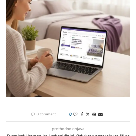
0 comment
0
prethodno objava
Svemirski kamen koji prkosi fizici: Otkriven asteroid veličine