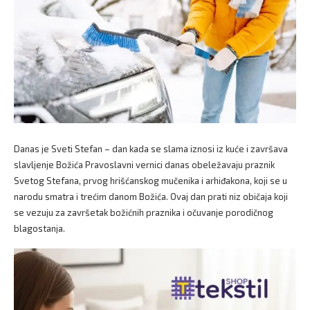
Danas je Sveti Stefan – dan kada se slama iznosi iz kuće i završava
slavljenje Božića Pravoslavni vernici danas obeležavaju praznik
Svetog Stefana, prvog hrišćanskog mučenika i arhiđakona, koji se u
narodu smatra i trećim danom Božića. Ovaj dan prati niz običaja koji
se vezuju za završetak božićnih praznika i očuvanje porodičnog
blagostanja.