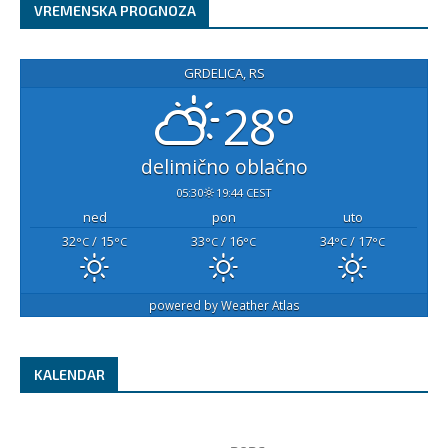
VREMENSKA PROGNOZA
GRDELICA, RS
28°
delimično oblačno
05:30
19:44 CEST
ned
pon
uto
32
/ 15
33
/ 16
34
/ 17
°C
°C
°C
°C
°C
°C
powered by
Weather Atlas
KALENDAR