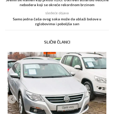
nebodera koji se okreće rekordnom brzinom
sledeće objava
Samo jedna čaša ovog soka može da ublaži bolove u
zglobovima i poboljša san
SLIČNI ČLANCI