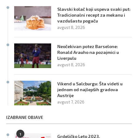
Slavski kolač koji uspeva svaki put:
Tradicionalni recept za mekanu i
vazdušastu pogaču
avgust 8, 2026
Neočekivan potez Barselone:
Ronald Arauho na pozajmici u
Liverpulu
avgust 8, 2026
Vikend u Salcburgu: Šta videti u
jednom od najlepših gradova
Austrije
avgust 7, 2026
IZABRANE OBJAVE
1
Grdeličko Leto 2023.