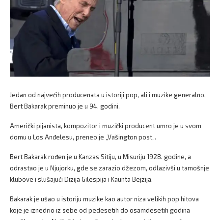
Jedan od najvećih producenata u istoriji pop, ali i muzike generalno,
Bert Bakarak preminuo je u 94. godini.
Američki pijanista, kompozitor i muzički producent umro je u svom
domu u Los Anđelesu, preneo je „Vašington post„.
Bert Bakarak rođen je u Kanzas Sitiju, u Misuriju 1928. godine, a
odrastao je u Njujorku, gde se zarazio džezom, odlazivši u tamošnje
klubove i slušajući Dizija Gilespija i Kaunta Bejzija.
Bakarak je ušao u istoriju muzike kao autor niza velikih pop hitova
koje je iznedrio iz sebe od pedesetih do osamdesetih godina