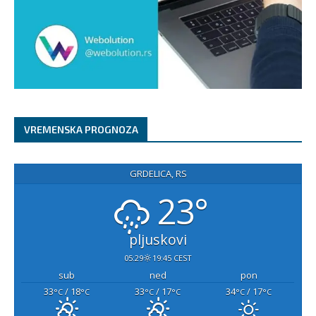
VREMENSKA PROGNOZA
GRDELICA, RS
23°
pljuskovi
05:29
19:45 CEST
sub
ned
pon
33
/ 18
33
/ 17
34
/ 17
°C
°C
°C
°C
°C
°C