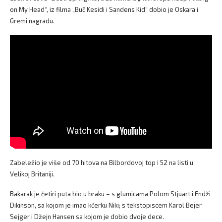
on My Head“, iz filma „Buč Kesidi i Sandens Kid“ dobio je Oskara i
Gremi nagradu.
Zabeležio je više od 70 hitova na Bilbordovoj top i 52 na listi u
Velikoj Britaniji.
Bakarak je četiri puta bio u braku – s glumicama Polom Stjuart i Endži
Dikinson, sa kojom je imao kćerku Niki; s tekstopiscem Karol Bejer
Sejger i Džejn Hansen sa kojom je dobio dvoje dece.