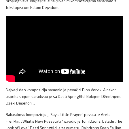
prošlog veka. Najčešće je na čuvenim kompozicijama sarađivao s
tekstopiscom Halom Dejvidom.
Najveći deo kompozicija namenio je pevačici Dion Vorvik. A nakon
uspeha s njom sarađivao je sa Dasti Springfild, Bobijem Džentrijem,
Džeki Dešenon…
Bakarakovu kompoziciju „I Say a Little Prayer“ pevala je Areta
Frenklin, „What’s New Pussycat?“ izvodio je Tom Džons, baladu „The
Look of Love“ Dasti Springfild, a za numeru „Raindrops Keep Falling