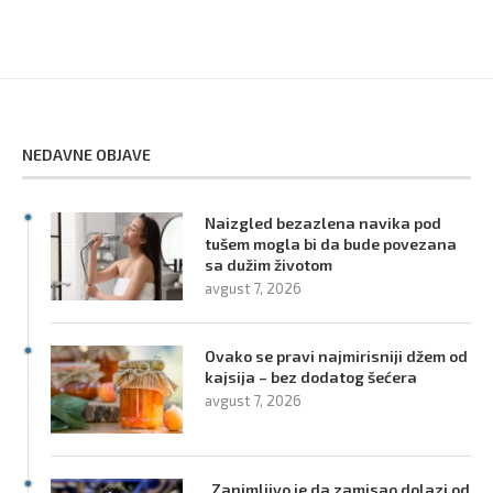
NEDAVNE OBJAVE
Naizgled bezazlena navika pod
tušem mogla bi da bude povezana
sa dužim životom
avgust 7, 2026
Ovako se pravi najmirisniji džem od
kajsija – bez dodatog šećera
avgust 7, 2026
„Zanimljivo je da zamisao dolazi od