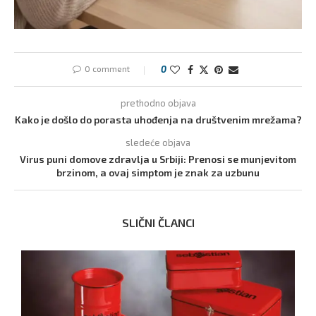
0 comment
0
prethodno objava
Kako je došlo do porasta uhođenja na društvenim mrežama?
sledeće objava
Virus puni domove zdravlja u Srbiji: Prenosi se munjevitom
brzinom, a ovaj simptom je znak za uzbunu
SLIČNI ČLANCI