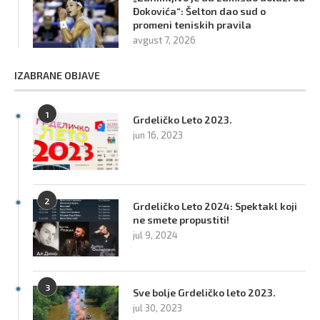
Đokovića“: Šelton dao sud o
promeni teniskih pravila
avgust 7, 2026
IZABRANE OBJAVE
1
Grdeličko Leto 2023.
jun 16, 2023
2
Grdeličko Leto 2024: Spektakl koji
ne smete propustiti!
jul 9, 2024
3
Sve bolje Grdeličko leto 2023.
jul 30, 2023