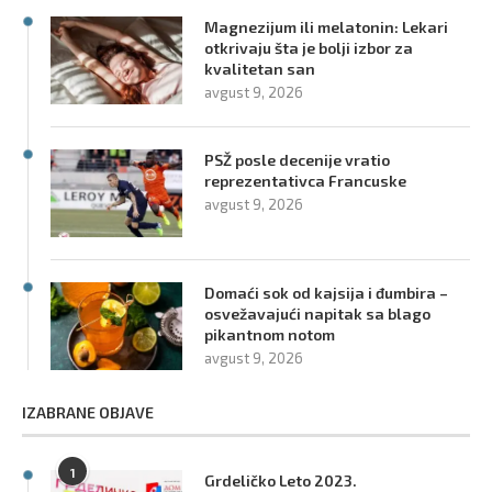
Magnezijum ili melatonin: Lekari
otkrivaju šta je bolji izbor za
kvalitetan san
avgust 9, 2026
PSŽ posle decenije vratio
reprezentativca Francuske
avgust 9, 2026
Domaći sok od kajsija i đumbira –
osvežavajući napitak sa blago
pikantnom notom
avgust 9, 2026
IZABRANE OBJAVE
1
Grdeličko Leto 2023.