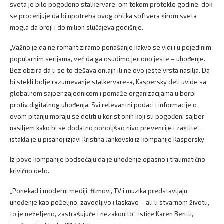
sveta je bilo pogođeno stalkervare-om tokom protekle godine, dok
se procenjuje da bi upotreba ovog oblika softvera širom sveta
mogla da broji i do milion slučajeva godišnje.
„Važno je da ne romantiziramo ponašanje kakvo se vidi i u pojedinim
popularnim serijama, već da ga osudimo jer ono jeste – uhođenje.
Bez obzira da li se to dešava onlajn ili ne ovo jeste vrsta nasilja. Da
bi stekli bolje razumevanje stalkervare-a, Kaspersky deli uvide sa
globalnom sajber zajednicom i pomaže organizacijama u borbi
protiv digitalnog uhođenja. Svi relevantni podaci i informacije o
ovom pitanju moraju se deliti u korist onih koji su pogođeni sajber
nasiljem kako bi se dodatno poboljšao nivo prevencije i zaštite“,
istakla je u pisanoj izjavi Kristina Jankovski iz kompanije Kaspersky.
Iz pove kompanije podsećaju da je uhođenje opasno i traumatično
krivično delo.
„Ponekad i moderni mediji, filmovi, TV i muzika predstavljaju
uhođenje kao poželjno, zavodljivo i laskavo – ali u stvarnom životu,
to je neželjeno, zastrašujuće i nezakonito“, ističe Karen Bentli,