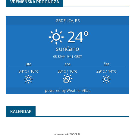
VREMENSKA PROGNOZA
GRDELICA, RS
24°
sunčano
05:32
19:41 CEST
uto
sre
čet
34
/ 16
33
/ 16
29
/ 14
°C
°C
°C
°C
°C
°C
powered by
Weather Atlas
KALENDAR
avgust 2026.