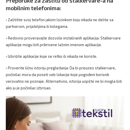
Preporuke za zaštitu od stalkervare-a na
mobilnim telefonima:
• Zaštitite svoj telefon jakom lozinkom koju nikada ne delite sa
partnerom, prijateljima ili kolegama.
• Redovno proveravajte dozvole instaliranih aplikacija: Stalkervare
aplikacije mogu biti prikrivene lažnim imenom aplikacije.
• Izbrišite aplikacije koje se retko ili nikada ne koriste.
• Proverite ličnu istoriju pregledanja: Da bi preuzeo stalkervare,
počinilac mora da poseti veb lokacije koje pogođeni korisnik
verovatno ne poznaje. Alternativno, istorija uopšte ne bi mogla biti
ako ju je počinilac izbrisao.