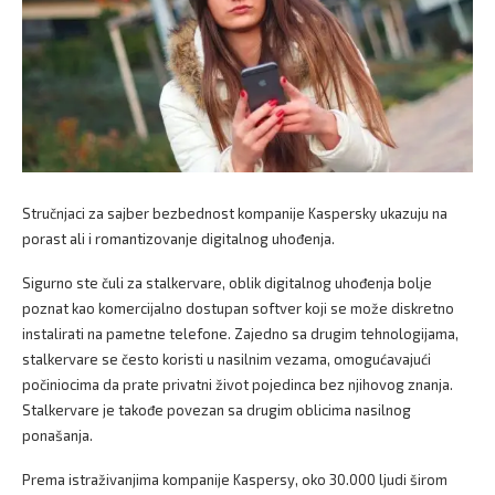
Stručnjaci za sajber bezbednost kompanije Kaspersky ukazuju na
porast ali i romantizovanje digitalnog uhođenja.
Sigurno ste čuli za stalkervare, oblik digitalnog uhođenja bolje
poznat kao komercijalno dostupan softver koji se može diskretno
instalirati na pametne telefone. Zajedno sa drugim tehnologijama,
stalkervare se često koristi u nasilnim vezama, omogućavajući
počiniocima da prate privatni život pojedinca bez njihovog znanja.
Stalkervare je takođe povezan sa drugim oblicima nasilnog
ponašanja.
Prema istraživanjima kompanije Kaspersy, oko 30.000 ljudi širom