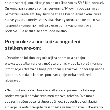
ne čita sadržaj komunikacije pojedinca (kao što su SMS ili e-poruke).
On komunicira samo sa onlajn serverima/IP-ovima povezanim sa
pametnim uređajem. TinyCheck ne zna sa kim pojedinac komunicira ili
šta se govori, a mrežni zapis analiziranog uređaja se ne deli ni sa
Kaspersky kompanijom niti sa trećim licima koja primaju ove
podatke. Sve analize se sprovode lokalno.
Preporuke za one koji su pogođeni
stalkervare-om:
• Obratite se lokalnoj organizaciji za podršku, a na sajtu
www.stopstalkervare.org možete pronaći video koji pruža korisne
informacije žrtvama da bolje prepoznaju znakove upozorenja uhoda
i preporučuje dalje korake i ponašanja koje treba preduzeti ili
izbegavati
• Ne pokušavajte da izbrišete stalkervare, promenite bilo koja
podešavanja ili neovlašćeno menjate svoj telefon. Ovo može
upozoriti vašeg potencijalnog počinioca i dovesti do eskalacije
situacije. Takođe rizikujete da izbrišete važne podatke ili dokaze koji