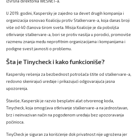
izvršna direktorka WESNET-a.
U 2019. godini, Kaspersky je zajedno sa devet drugih kompanija i
organizacija osnovao Koaliciju protiv Stalkervare-a, koja danas broji
više od 40 članova širom sveta. Misija Koalicije je da poboljša
otkrivanje stalkervare-a, bori se protiv nasilja u porodici, promoviše
razmenu znanja među neprofitnim organizacijama i kompanijama i
podigne svest javnosti o problemu.
Šta je Tinycheck i kako funkcioniše?
Kaspersky rešenja za bezbednost potrošača štite od stalkervare-a,
redovno skenirajući uređaje i prikazujući odgovarajuća jasna
upozorenja.
Štaviše, Kasperski je razvio besplatni alat otvorenog koda,
Tinycheck, koja omogćava otkrivanje stalkervare-a na jednostavan,
brz i neinvazivan način na pogođenom uređaju bez upozoravanja
počinioca.
TinyCheck je siguran za korišćenje dok privatnost nije ugrožena jer