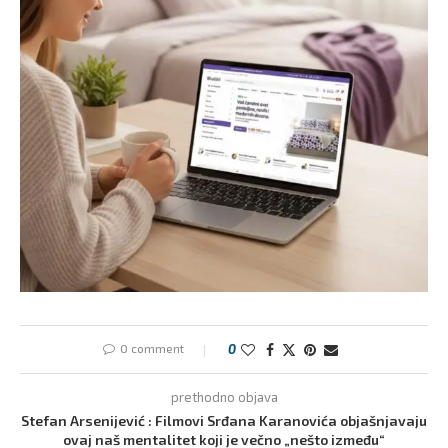
0 comment
0
prethodno objava
Stefan Arsenijević : Filmovi Srđana Karanovića objašnjavaju
ovaj naš mentalitet koji je večno „nešto između“