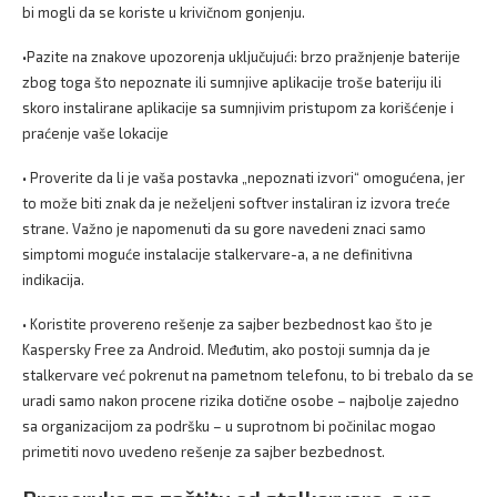
bi mogli da se koriste u krivičnom gonjenju.
•Pazite na znakove upozorenja uključujući: brzo pražnjenje baterije
zbog toga što nepoznate ili sumnjive aplikacije troše bateriju ili
skoro instalirane aplikacije sa sumnjivim pristupom za korišćenje i
praćenje vaše lokacije
• Proverite da li je vaša postavka „nepoznati izvori“ omogućena, jer
to može biti znak da je neželjeni softver instaliran iz izvora treće
strane. Važno je napomenuti da su gore navedeni znaci samo
simptomi moguće instalacije stalkervare-a, a ne definitivna
indikacija.
• Koristite provereno rešenje za sajber bezbednost kao što je
Kaspersky Free za Android. Međutim, ako postoji sumnja da je
stalkervare već pokrenut na pametnom telefonu, to bi trebalo da se
uradi samo nakon procene rizika dotične osobe – najbolje zajedno
sa organizacijom za podršku – u suprotnom bi počinilac mogao
primetiti novo uvedeno rešenje za sajber bezbednost.