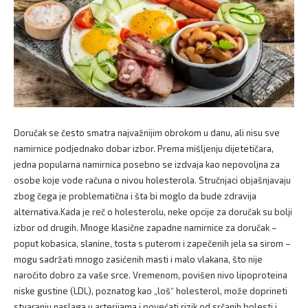
Doručak se često smatra najvažnijim obrokom u danu, ali nisu sve
namirnice podjednako dobar izbor. Prema mišljenju dijetetičara,
jedna popularna namirnica posebno se izdvaja kao nepovoljna za
osobe koje vode računa o nivou holesterola. Stručnjaci objašnjavaju
zbog čega je problematična i šta bi moglo da bude zdravija
alternativa.Kada je reč o holesterolu, neke opcije za doručak su bolji
izbor od drugih. Mnoge klasične zapadne namirnice za doručak –
poput kobasica, slanine, tosta s puterom i zapečenih jela sa sirom –
mogu sadržati mnogo zasićenih masti i malo vlakana, što nije
naročito dobro za vaše srce. Vremenom, povišen nivo lipoproteina
niske gustine (LDL), poznatog kao „loš“ holesterol, može doprineti
stvaranju naslaga u arterijama i povećati rizik od srčanih bolesti i