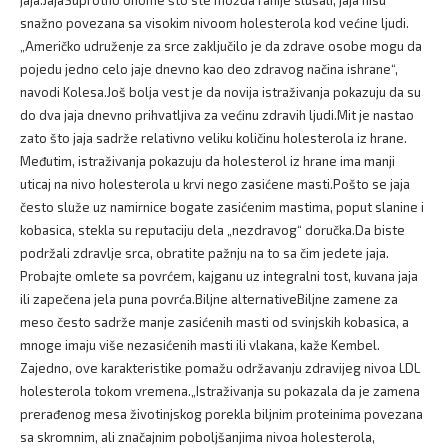
jaja.JajaSuprotno onome što ste možda ranije slušali, jaja nisu
snažno povezana sa visokim nivoom holesterola kod većine ljudi.
„Američko udruženje za srce zaključilo je da zdrave osobe mogu da
pojedu jedno celo jaje dnevno kao deo zdravog načina ishrane“,
navodi Kolesa.Još bolja vest je da novija istraživanja pokazuju da su
do dva jaja dnevno prihvatljiva za većinu zdravih ljudi.Mit je nastao
zato što jaja sadrže relativno veliku količinu holesterola iz hrane.
Međutim, istraživanja pokazuju da holesterol iz hrane ima manji
uticaj na nivo holesterola u krvi nego zasićene masti.Pošto se jaja
često služe uz namirnice bogate zasićenim mastima, poput slanine i
kobasica, stekla su reputaciju dela „nezdravog“ doručka.Da biste
podržali zdravlje srca, obratite pažnju na to sa čim jedete jaja.
Probajte omlete sa povrćem, kajganu uz integralni tost, kuvana jaja
ili zapečena jela puna povrća.Biljne alternativeBiljne zamene za
meso često sadrže manje zasićenih masti od svinjskih kobasica, a
mnoge imaju više nezasićenih masti ili vlakana, kaže Kembel.
Zajedno, ove karakteristike pomažu održavanju zdravijeg nivoa LDL
holesterola tokom vremena.„Istraživanja su pokazala da je zamena
prerađenog mesa životinjskog porekla biljnim proteinima povezana
sa skromnim, ali značajnim poboljšanjima nivoa holesterola,