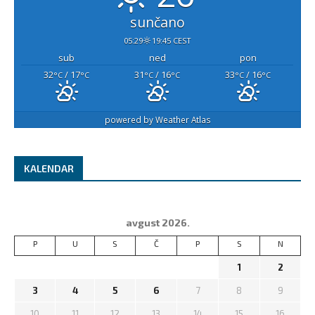
sunčano
05:29
19:45 CEST
sub
ned
pon
32
/ 17
31
/ 16
33
/ 16
°C
°C
°C
°C
°C
°C
powered by
Weather Atlas
KALENDAR
avgust 2026.
P
U
S
Č
P
S
N
1
2
3
4
5
6
7
8
9
10
11
12
13
14
15
16