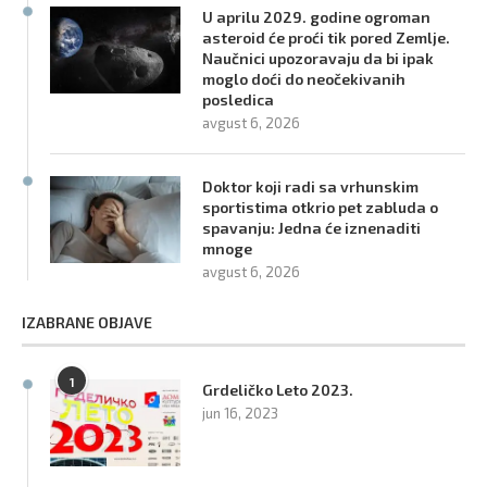
U aprilu 2029. godine ogroman
asteroid će proći tik pored Zemlje.
Naučnici upozoravaju da bi ipak
moglo doći do neočekivanih
posledica
avgust 6, 2026
Doktor koji radi sa vrhunskim
sportistima otkrio pet zabluda o
spavanju: Jedna će iznenaditi
mnoge
avgust 6, 2026
IZABRANE OBJAVE
1
Grdeličko Leto 2023.
jun 16, 2023