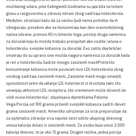
moždanog udara, piše Eatingwell.Godinama su jaja bila na lošem
glasu u razgovorima o zdravoj ishrani zbog sadržaja holesterola.
Međutim, stručnjaci kažu da za većinu ljudi nema potrebe da ih
izbegavaju, posebno ako se konzumiraju kao deo uravnoteženog
načina ishrane, prenosi N1.rs.Umesto toga, postoji druga namirnica
za doručak koju bi možda trebalo preispitati ako vodite računa o
holesterolu: svinjske kobasice za doručak. Evo zašto dijetetičari
smatraju da su upravo one možda najgora namirnica za doručak kada
je reč o holesterolu.Sadrže mnogo zasićenih mastiPrečesto
konzumiranje kobasica može povećati nivo LDL holesterola zbog
visokog sadržaja zasićenih masti.„Zasićene masti mogu smanjiti
sposobnost jetre da uklanja LDL holesterol iz krvotoka tako što
umanjuju aktivnost LDL receptora, što vremenom može dovesti do
viših nivoa holesterola“, objašnjava dijetetičarka Paloma
Vega.Porcija od 100 grama prženih svinjskih kobasica sadrži devet
grama zasićenih masti. Američko udruženje za srce preporučuje da
za optimalno zdravlje srca najviše šest odsto ukupnog dnevnog
unosa kalorija dolazi iz zasićenih masti. Za osobu koja unosi 2.000
kalorija dnevno, to je oko 13 grama. Drugim rečima, jedna porcija