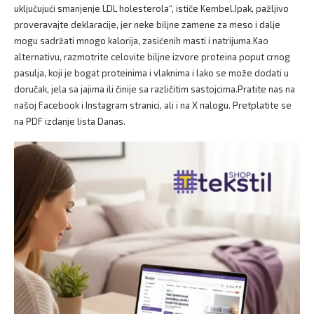
uključujući smanjenje LDL holesterola“, ističe Kembel.Ipak, pažljivo
proveravajte deklaracije, jer neke biljne zamene za meso i dalje
mogu sadržati mnogo kalorija, zasićenih masti i natrijuma.Kao
alternativu, razmotrite celovite biljne izvore proteina poput crnog
pasulja, koji je bogat proteinima i vlaknima i lako se može dodati u
doručak, jela sa jajima ili činije sa različitim sastojcima.Pratite nas na
našoj Facebook i Instagram stranici, ali i na X nalogu. Pretplatite se
na PDF izdanje lista Danas.