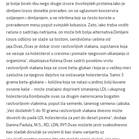
je bolje birati ribu nego druge izvore životinjskih proteina.Iako je
dimljeni losos donekle prerađen, on se uglavnom konzervira
soljenjem i dimljenjem, a ne nitritima koji se često koriste u
prerađenom mesu poput svinjskih kobasica. Zato, iako treba voditi
računa o sadržaju natrijuma, on može biti bolja alternativa.Dimljeni
losos odlično se slaže sa tostom, sendvičima i jelima od
jaja.Ovas„Ovas je dobar izvor rastvorljivih vlakana, supstance koja
se vezuje za holesterol u crevima i pomaže njegovom uklanjanju iz
organizma“, objašnjava Kolesa.Ovas sadrži posebnu vrstu
rastvorljivih vlakana koja se zove beta-glukan i koja je u velikoj meri
zaslužna za njegovo dejstvo na snižavanje holesterola. Samo 3
grama beta-glukana – količina koja se nalazi u jednoj šolji kuvane
ovsene kaše – može značajno doprineti smanjenju LDL i ukupnog
holesterola.Kombinujte ovas sa drugim namirnicama bogatim
rastvorljivim vlaknima, poput čia semenki, lanenog semena i jabuka.
„Već dodatnih 5 do 10 grama rastvorljivih vlakana dnevno može
dovesti do pada LDL holesterola za pet do deset poena“, dodaje
Đanina Padula, M.S., RD, LDN, RYT.Ovas možete jesti svakodnevno
kao sladak doručak sa voćem ili kao slanu varijantu uz