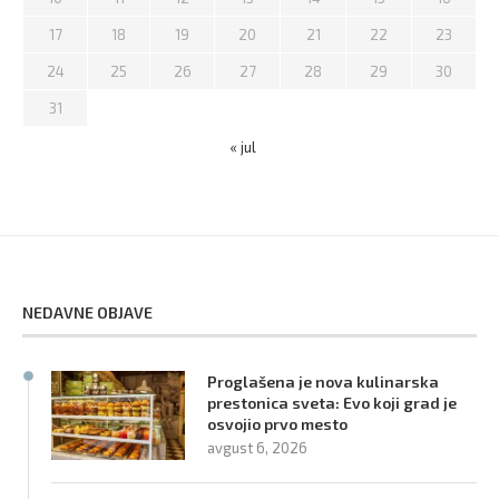
17
18
19
20
21
22
23
24
25
26
27
28
29
30
31
« jul
NEDAVNE OBJAVE
Proglašena je nova kulinarska
prestonica sveta: Evo koji grad je
osvojio prvo mesto
avgust 6, 2026