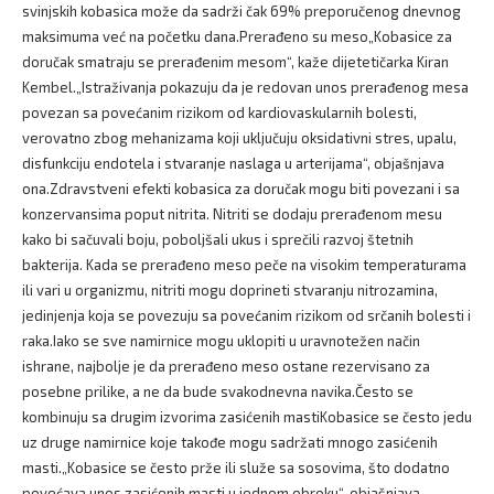
svinjskih kobasica može da sadrži čak 69% preporučenog dnevnog
maksimuma već na početku dana.Prerađeno su meso„Kobasice za
doručak smatraju se prerađenim mesom“, kaže dijetetičarka Kiran
Kembel.„Istraživanja pokazuju da je redovan unos prerađenog mesa
povezan sa povećanim rizikom od kardiovaskularnih bolesti,
verovatno zbog mehanizama koji uključuju oksidativni stres, upalu,
disfunkciju endotela i stvaranje naslaga u arterijama“, objašnjava
ona.Zdravstveni efekti kobasica za doručak mogu biti povezani i sa
konzervansima poput nitrita. Nitriti se dodaju prerađenom mesu
kako bi sačuvali boju, poboljšali ukus i sprečili razvoj štetnih
bakterija. Kada se prerađeno meso peče na visokim temperaturama
ili vari u organizmu, nitriti mogu doprineti stvaranju nitrozamina,
jedinjenja koja se povezuju sa povećanim rizikom od srčanih bolesti i
raka.Iako se sve namirnice mogu uklopiti u uravnotežen način
ishrane, najbolje je da prerađeno meso ostane rezervisano za
posebne prilike, a ne da bude svakodnevna navika.Često se
kombinuju sa drugim izvorima zasićenih mastiKobasice se često jedu
uz druge namirnice koje takođe mogu sadržati mnogo zasićenih
masti.„Kobasice se često prže ili služe sa sosovima, što dodatno
povećava unos zasićenih masti u jednom obroku“, objašnjava