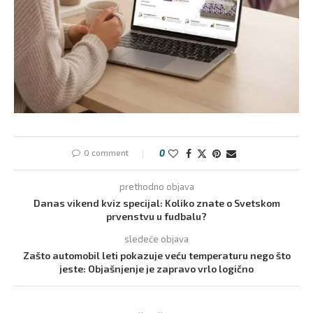
0 comment
0
prethodno objava
Danas vikend kviz specijal: Koliko znate o Svetskom
prvenstvu u fudbalu?
sledeće objava
Zašto automobil leti pokazuje veću temperaturu nego što
jeste: Objašnjenje je zapravo vrlo logično