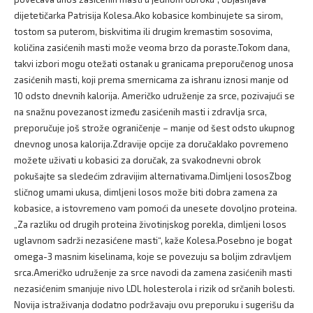
dijetetičarka Patrisija Kolesa.Ako kobasice kombinujete sa sirom,
tostom sa puterom, biskvitima ili drugim kremastim sosovima,
količina zasićenih masti može veoma brzo da poraste.Tokom dana,
takvi izbori mogu otežati ostanak u granicama preporučenog unosa
zasićenih masti, koji prema smernicama za ishranu iznosi manje od
10 odsto dnevnih kalorija. Američko udruženje za srce, pozivajući se
na snažnu povezanost između zasićenih masti i zdravlja srca,
preporučuje još strože ograničenje – manje od šest odsto ukupnog
dnevnog unosa kalorija.Zdravije opcije za doručakIako povremeno
možete uživati u kobasici za doručak, za svakodnevni obrok
pokušajte sa sledećim zdravijim alternativama.Dimljeni lososZbog
sličnog umami ukusa, dimljeni losos može biti dobra zamena za
kobasice, a istovremeno vam pomoći da unesete dovoljno proteina.
„Za razliku od drugih proteina životinjskog porekla, dimljeni losos
uglavnom sadrži nezasićene masti“, kaže Kolesa.Posebno je bogat
omega-3 masnim kiselinama, koje se povezuju sa boljim zdravljem
srca.Američko udruženje za srce navodi da zamena zasićenih masti
nezasićenim smanjuje nivo LDL holesterola i rizik od srčanih bolesti.
Novija istraživanja dodatno podržavaju ovu preporuku i sugerišu da