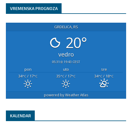
VREMENSKA PROGNOZA
GRDELICA, RS
20°
vedro
05:31
19:43 CEST
pon
uto
sre
34
/ 17
35
/ 17
34
/ 18
°C
°C
°C
°C
°C
°C
powered by
Weather Atlas
KALENDAR