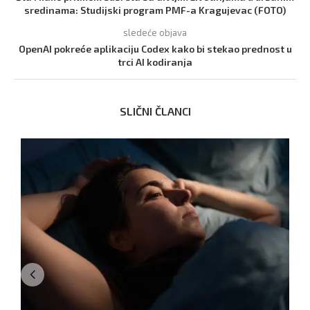
sredinama: Studijski program PMF-a Kragujevac (FOTO)
sledeće objava
OpenAI pokreće aplikaciju Codex kako bi stekao prednost u
trci AI kodiranja
SLIČNI ČLANCI