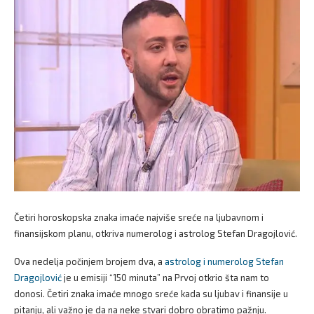
Četiri horoskopska znaka imaće najviše sreće na ljubavnom i
finansijskom planu, otkriva numerolog i astrolog Stefan Dragojlović.
Ova nedelja počinjem brojem dva, a
astrolog i numerolog Stefan
Dragojlović
je u emisiji “150 minuta” na Prvoj otkrio šta nam to
donosi. Četiri znaka imaće mnogo sreće kada su ljubav i finansije u
pitanju, ali važno je da na neke stvari dobro obratimo pažnju.