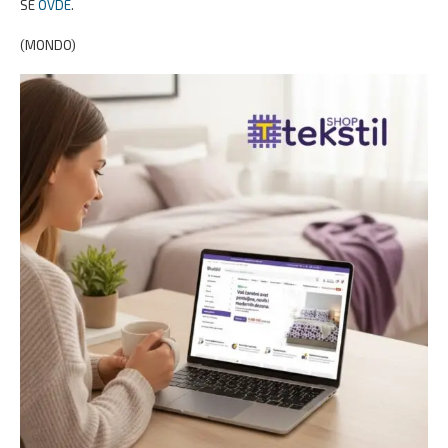
SE
OVDE
.
(MONDO)