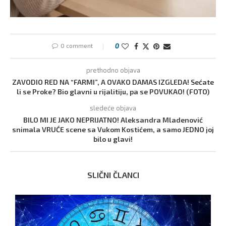
0 comment
0
prethodno objava
ZAVODIO RED NA “FARMI”, A OVAKO DAMAS IZGLEDA! Sećate
li se Proke? Bio glavni u rijalitiju, pa se POVUKAO! (FOTO)
sledeće objava
BILO MI JE JAKO NEPRIJATNO! Aleksandra Mladenović
snimala VRUĆE scene sa Vukom Kostićem, a samo JEDNO joj
bilo u glavi!
SLIČNI ČLANCI