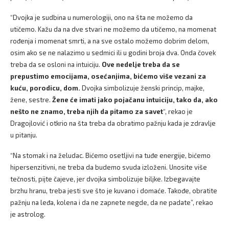
“Dvojka je sudbina u numerologiji, ono na šta ne možemo da
utičemo. Kažu da na dve stvari ne možemo da utičemo, na momenat
rođenja i momenat smrti, a na sve ostalo možemo dobrim delom,
osim ako se ne nalazimo u sedmici ili u godini broja dva. Onda čovek
treba da se osloni na intuiciju.
Ove nedelje treba da se
prepustimo emocijama, osećanjima, bićemo više vezani za
kuću, porodicu, dom.
Dvojka simbolizuje ženski princip, majke,
žene, sestre.
Žene će imati jako pojačanu intuiciju, tako da, ako
nešto ne znamo, treba njih da pitamo za savet
“, rekao je
Dragojlović i otkrio na šta treba da obratimo pažnju kada je zdravlje
u pitanju.
“Na stomak i na želudac. Bićemo osetljivi na tuđe energije, bićemo
hipersenzitivni, ne treba da budemo svuda izloženi. Unosite više
tečnosti, pijte čajeve, jer dvojka simbolizuje biljke. Izbegavajte
brzhu hranu, treba jesti sve što je kuvano i domaće. Takođe, obratite
pažnju na leđa, kolena i da ne zapnete negde, da ne padate”, rekao
je astrolog.