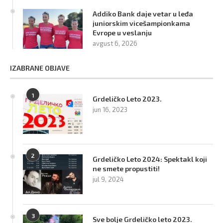
Addiko Bank daje vetar u leđa
juniorskim vicešampionkama
Evrope u veslanju
avgust 6, 2026
IZABRANE OBJAVE
1
Grdeličko Leto 2023.
jun 16, 2023
2
Grdeličko Leto 2024: Spektakl koji
ne smete propustiti!
jul 9, 2024
3
Sve bolje Grdeličko leto 2023.