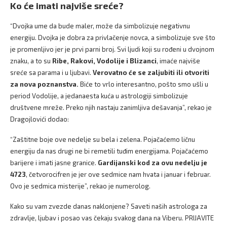
Ko će imati najviše sreće?
“Dvojka ume da bude maler, može da simbolizuje negativnu
energiju. Dvojka je dobra za privlačenje novca, a simbolizuje sve što
je promenljivo jer je prvi parni broj. Svi ljudi koji su rođeni u dvojnom
znaku, a to su
Ribe, Rakovi, Vodolije i Blizanci
, imaće najviše
sreće sa parama i u ljubavi.
Verovatno će se zaljubiti ili otvoriti
za nova poznanstva.
Biće to vrlo interesantno, pošto smo ušli u
period Vodolije, a jedanaesta kuća u astrologiji simbolizuje
društvene mreže. Preko njih nastaju zanimljiva dešavanja”, rekao je
Dragojlovići dodao:
“Zaštitne boje ove nedelje su bela i zelena. Pojačaćemo ličnu
energiju da nas drugi ne bi remetili tuđim energijama. Pojačaćemo
barijere i imati jasne granice.
Gardijanski kod za ovu nedelju je
4723
, četvorocifren je jer ove sedmice nam hvata i januar i februar.
Ovo je sedmica misterije”, rekao je numerolog.
Kako su vam zvezde danas naklonjene? Saveti naših astrologa za
zdravlje, ljubav i posao vas čekaju svakog dana na Viberu. PRIJAVITE