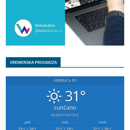
VREMENSKA PROGNOZA
GRDELICA, RS
31°
sunčano
05:28
19:47 CEST
pet
sub
ned
33
/ 18
32
/ 19
32
/ 18
°C
°C
°C
°C
°C
°C